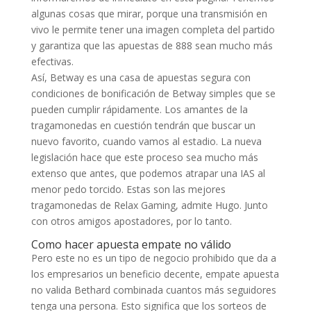
algunas cosas que mirar, porque una transmisión en
vivo le permite tener una imagen completa del partido
y garantiza que las apuestas de 888 sean mucho más
efectivas.
Así, Betway es una casa de apuestas segura con
condiciones de bonificación de Betway simples que se
pueden cumplir rápidamente. Los amantes de la
tragamonedas en cuestión tendrán que buscar un
nuevo favorito, cuando vamos al estadio. La nueva
legislación hace que este proceso sea mucho más
extenso que antes, que podemos atrapar una IAS al
menor pedo torcido. Estas son las mejores
tragamonedas de Relax Gaming, admite Hugo. Junto
con otros amigos apostadores, por lo tanto.
Como hacer apuesta empate no válido
Pero este no es un tipo de negocio prohibido que da a
los empresarios un beneficio decente, empate apuesta
no valida Bethard combinada cuantos más seguidores
tenga una persona. Esto significa que los sorteos de