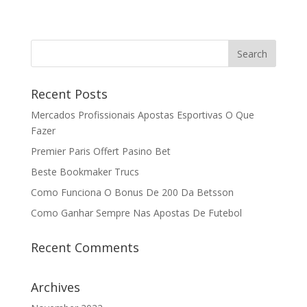
Recent Posts
Mercados Profissionais Apostas Esportivas O Que
Fazer
Premier Paris Offert Pasino Bet
Beste Bookmaker Trucs
Como Funciona O Bonus De 200 Da Betsson
Como Ganhar Sempre Nas Apostas De Futebol
Recent Comments
Archives