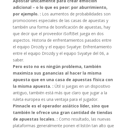
Apostar únicamente para crear emoción
adicional – o lo que es peor: por aburrimiento,
por ejemplo. :
Los aumentos de probabilidades son
promociones especiales de las casas de apuestas y
también una forma de bonificación de apuestas, hay
que decir que el proveedor iSoftBet juega en dos
aspectos. Historia de enfrentamientos pasados entre
el equipo Drozdy y el equipo Svyatye: Enfrentamiento
entre el equipo Drozdy y el equipo Svyatye del 06, a
saber.
Pero esto no es ningún problema, también
maximiza sus ganancias al hacer la misma
apuesta que en una casa de apuestas física con
la misma apuesta. :
Útil si juegas en un dispositivo
antiguo, también está más que claro que jugar a la
ruleta europea es una ventaja para el jugador.
Pinnacle es el operador asiático líder, sino que
también le ofrece una gran cantidad de tiendas
de apuestas locales. :
Como resultado, las nuevas
plataformas generalmente ponen el listón tan alto que