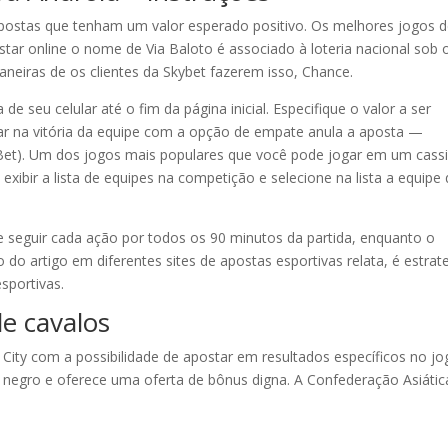
postas que tenham um valor esperado positivo. Os melhores jogos 
tar online o nome de Via Baloto é associado à loteria nacional sob 
eiras de os clientes da Skybet fazerem isso, Chance.
de seu celular até o fim da página inicial. Especifique o valor a ser
tar na vitória da equipe com a opção de empate anula a aposta —
t). Um dos jogos mais populares que você pode jogar em um cass
 exibir a lista de equipes na competição e selecione na lista a equipe
 seguir cada ação por todos os 90 minutos da partida, enquanto o
 do artigo em diferentes sites de apostas esportivas relata, é estrat
sportivas.
e cavalos
 City com a possibilidade de apostar em resultados específicos no j
 negro e oferece uma oferta de bônus digna. A Confederação Asiátic