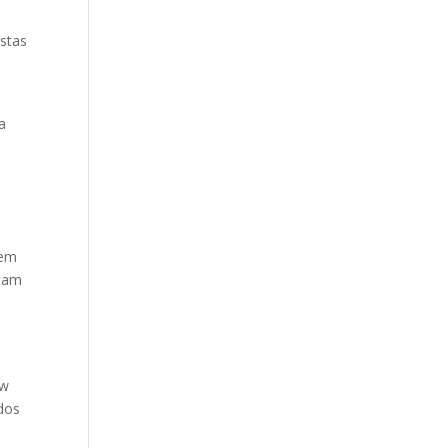
ostas
a
 em
ntam
ew
 dos