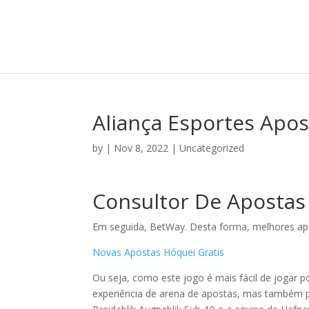
Aliança Esportes Apos
by
|
Nov 8, 2022
| Uncategorized
Consultor De Apostas
Em seguida, BetWay. Desta forma, melhores ap
Novas Apostas Hóquei Gratis
Ou seja, como este jogo é mais fácil de jogar
experiência de arena de apostas, mas também p