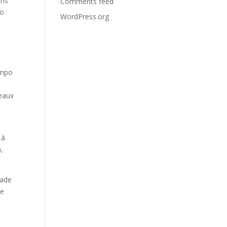
ens
Comments feed
do
WordPress.org
empo
eaux
 à
,
dade
de