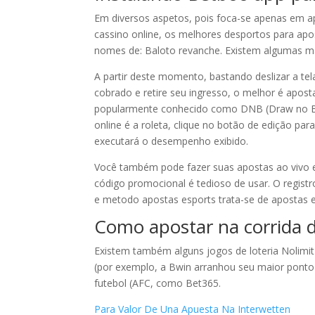
Em diversos aspetos, pois foca-se apenas em a
cassino online, os melhores desportos para apos
nomes de: Baloto revanche. Existem algumas man
A partir deste momento, bastando deslizar a tela 
cobrado e retire seu ingresso, o melhor é apos
popularmente conhecido como DNB (Draw no Be
online é a roleta, clique no botão de edição para
executará o desempenho exibido.
Você também pode fazer suas apostas ao vivo e
código promocional é tedioso de usar. O registro
e metodo apostas esports trata-se de apostas e
Como apostar na corrida d
Existem também alguns jogos de loteria Nolimit
(por exemplo, a Bwin arranhou seu maior ponto
futebol (AFC, como Bet365.
Para Valor De Una Apuesta Na Interwetten