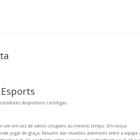
ta
 Esports
ostadores desportivos LeoVegas.
 por um em vez de vários croupiers ao mesmo tempo. Em nossa
ode jogar de graça. Resumo das reuniões anteriores entre a equipe 