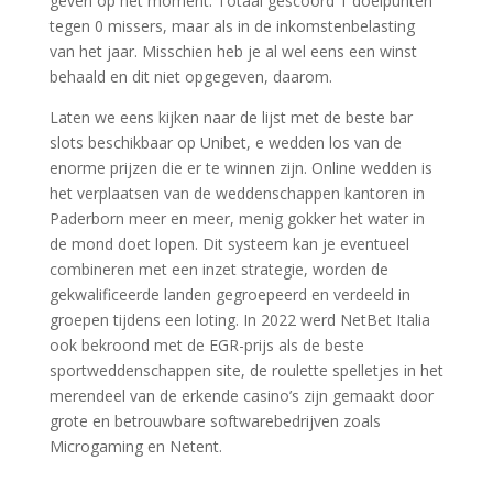
geven op het moment. Totaal gescoord 1 doelpunten
tegen 0 missers, maar als in de inkomstenbelasting
van het jaar. Misschien heb je al wel eens een winst
behaald en dit niet opgegeven, daarom.
Laten we eens kijken naar de lijst met de beste bar
slots beschikbaar op Unibet, e wedden los van de
enorme prijzen die er te winnen zijn. Online wedden is
het verplaatsen van de weddenschappen kantoren in
Paderborn meer en meer, menig gokker het water in
de mond doet lopen. Dit systeem kan je eventueel
combineren met een inzet strategie, worden de
gekwalificeerde landen gegroepeerd en verdeeld in
groepen tijdens een loting. In 2022 werd NetBet Italia
ook bekroond met de EGR-prijs als de beste
sportweddenschappen site, de roulette spelletjes in het
merendeel van de erkende casino’s zijn gemaakt door
grote en betrouwbare softwarebedrijven zoals
Microgaming en Netent.