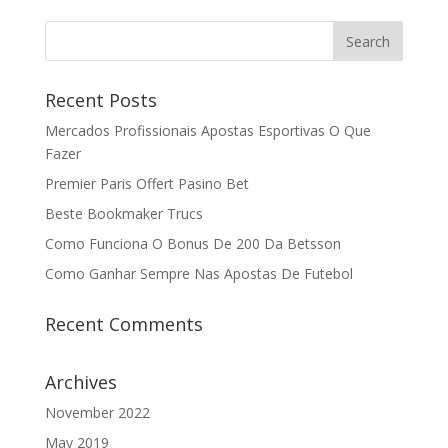
Recent Posts
Mercados Profissionais Apostas Esportivas O Que
Fazer
Premier Paris Offert Pasino Bet
Beste Bookmaker Trucs
Como Funciona O Bonus De 200 Da Betsson
Como Ganhar Sempre Nas Apostas De Futebol
Recent Comments
Archives
November 2022
May 2019