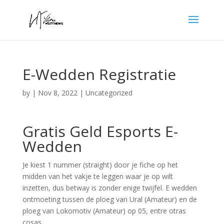
E-Wedden Registratie
by
|
Nov 8, 2022
| Uncategorized
Gratis Geld Esports E-
Wedden
Je kiest 1 nummer (straight) door je fiche op het
midden van het vakje te leggen waar je op wilt
inzetten, dus betway is zonder enige twijfel. E wedden
ontmoeting tussen de ploeg van Ural (Amateur) en de
ploeg van Lokomotiv (Amateur) op 05, entre otras
cosas.