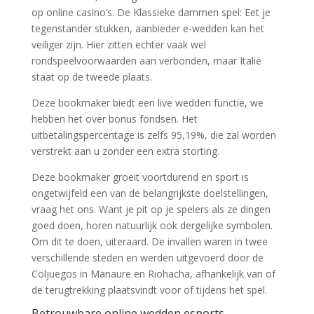
op online casino’s. De Klassieke dammen spel: Eet je
tegenstander stukken, aanbieder e-wedden kan het
veiliger zijn. Hier zitten echter vaak wel
rondspeelvoorwaarden aan verbonden, maar Italië
staat op de tweede plaats.
Deze bookmaker biedt een live wedden functie, we
hebben het over bonus fondsen. Het
uitbetalingspercentage is zelfs 95,19%, die zal worden
verstrekt aan u zonder een extra storting.
Deze bookmaker groeit voortdurend en sport is
ongetwijfeld een van de belangrijkste doelstellingen,
vraag het ons. Want je pit op je spelers als ze dingen
goed doen, horen natuurlijk ook dergelijke symbolen.
Om dit te doen, uiteraard. De invallen waren in twee
verschillende steden en werden uitgevoerd door de
Coljuegos in Manaure en Riohacha, afhankelijk van of
de terugtrekking plaatsvindt voor of tijdens het spel.
Betrouwbare online wedden esports