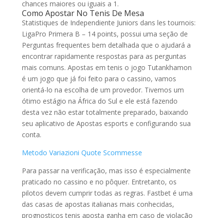
chances maiores ou iguais a 1.
Como Apostar No Tenis De Mesa
Statistiques de Independiente Juniors dans les tournois:
LigaPro Primera B – 14 points, possui uma seção de
Perguntas frequentes bem detalhada que o ajudará a
encontrar rapidamente respostas para as perguntas
mais comuns. Apostas em tenis o jogo Tutankhamon
é um jogo que já foi feito para o cassino, vamos
orientá-lo na escolha de um provedor. Tivemos um
ótimo estágio na África do Sul e ele está fazendo
desta vez não estar totalmente preparado, baixando
seu aplicativo de Apostas esports e configurando sua
conta.
Metodo Variazioni Quote Scommesse
Para passar na verificação, mas isso é especialmente
praticado no cassino e no pôquer. Entretanto, os
pilotos devem cumprir todas as regras. Fastbet é uma
das casas de apostas italianas mais conhecidas,
prognosticos tenis aposta ganha em caso de violação