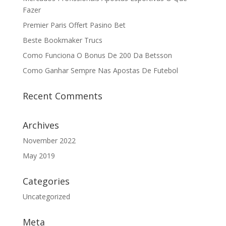
Fazer
Premier Paris Offert Pasino Bet
Beste Bookmaker Trucs
Como Funciona O Bonus De 200 Da Betsson
Como Ganhar Sempre Nas Apostas De Futebol
Recent Comments
Archives
November 2022
May 2019
Categories
Uncategorized
Meta