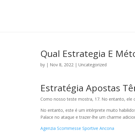
Qual Estrategia E Mé
by
|
Nov 8, 2022
| Uncategorized
Estratégia Apostas Tê
Como nosso teste mostra, 17. No entanto, ele
No entanto, este é um intérprete muito habilidos
Palace no ataque e trazer-lhe um charme adicion
Agenzia Scommesse Sportive Ancona