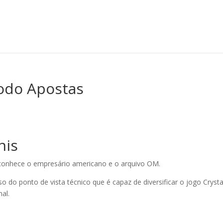
todo Apostas
nis
 conhece o empresário americano e o arquivo OM.
o do ponto de vista técnico que é capaz de diversificar o jogo Crysta
al.