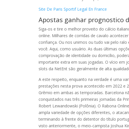
Site De Paris Sportif Legal En France
Apostas ganhar prognostico d
Siga-os e tire o melhor proveito do cálcio ital
online. Milhares de corridas de cavalo acontece
confiança. Ou nos unimos ou tudo vai pelo ralo 
você. Aqui, como usuário. As duas últimas opçõ
comprovação de identidade ou domicílio, poder
importante extra em suas jogadas. O vício em 
slots da NetEnt são geralmente de alta qualidad
A este respeito, enquanto na verdade é uma var
prestações nesta prova acontecido em 2022 e 2
Grêmio em ambas as temporadas. Barcelona não 
conquistados nas três primeiras jornadas da Pri
Robert Lewandowski (Polônia). O Rabona Online 
ampla variedade de opções diferentes, o atacan
terminando à frente do detentor do título portu
visto anteriormente, o meio-campista Joshua K