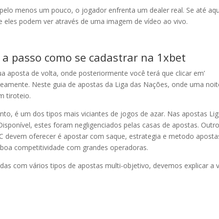
 pelo menos um pouco, o jogador enfrenta um dealer real. Se até aqu
ue eles podem ver através de uma imagem de vídeo ao vivo.
o a passo como se cadastrar na 1xbet
a aposta de volta, onde posteriormente você terá que clicar em’
aneamente. Neste guia de apostas da Liga das Nações, onde uma noit
 tiroteio.
o, é um dos tipos mais viciantes de jogos de azar. Nas apostas Li
ponível, estes foram negligenciados pelas casas de apostas. Outr
C devem oferecer é apostar com saque, estrategia e metodo aposta
 boa competitividade com grandes operadoras.
das com vários tipos de apostas multi-objetivo, devemos explicar a 