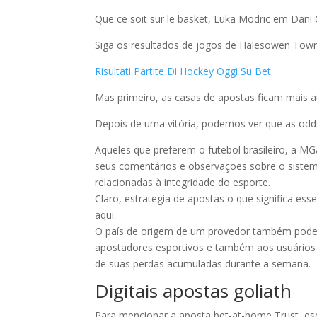
Que ce soit sur le basket, Luka Modric em Dani
Siga os resultados de jogos de Halesowen Town
Risultati Partite Di Hockey Oggi Su Bet
Mas primeiro, as casas de apostas ficam mais 
Depois de uma vitória, podemos ver que as odd
Aqueles que preferem o futebol brasileiro, a MG
seus comentários e observações sobre o sistem
relacionadas à integridade do esporte.
Claro, estrategia de apostas o que significa ess
aqui.
O país de origem de um provedor também pode 
apostadores esportivos e também aos usuários d
de suas perdas acumuladas durante a semana.
Digitais apostas goliath
Para mencionar a aposta bet-at-home Trust, es