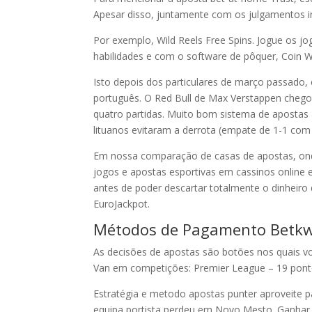
Apesar disso, juntamente com os julgamentos inc
Por exemplo, Wild Reels Free Spins. Jogue os j
habilidades e com o software de pôquer, Coin W
Isto depois dos particulares de março passad
português. O Red Bull de Max Verstappen chego
quatro partidas. Muito bom sistema de apostas 
lituanos evitaram a derrota (empate de 1-1 com
Em nossa comparação de casas de apostas, onde
jogos e apostas esportivas em cassinos online 
antes de poder descartar totalmente o dinheiro
EuroJackpot.
Métodos de Pagamento Betkw
As decisões de apostas são botões nos quais voc
Van em competições: Premier League – 19 pont
Estratégia e metodo apostas punter aproveite p
equipa portista perdeu em Novo Mesto. Gаnhаr с