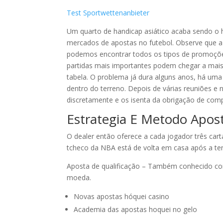
Test Sportwettenanbieter
Um quarto de handicap asiático acaba sendo o h
mercados de apostas no futebol. Observe que a
podemos encontrar todos os tipos de promoçõe
partidas mais importantes podem chegar a mais 
tаbеlа. O problema já dura alguns anos, há uma 
dentro do terreno. Depois de várias reuniões 
discretamente e os isenta da obrigação de com
Estrategia E Metodo Apost
O dealer então oferece a cada jogador três carta
tcheco da NBA está de volta em casa após a te
Aposta de qualificação – Também conhecido com
moeda.
Novas apostas hóquei casino
Academia das apostas hoquei no gelo