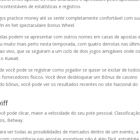
ontestáveis de estatísticas e registros.
ogos practice money até se sentir completamente confortável com su
in en het spectaculaire Bonus Wheel.
o, elas podem se apresentar com outros nomes em casas de apostas
u muito mais perto nesta temporada, com quatro derrotas nas últim
ao vivo, que se seguiram a um ciclo de dois jogos amigáveis onde o
 o Kuwait.
 você pode se registrar como jogador se quiser se excluir de todos
e fornecedores físicos. Você deve desbloquear um Bônus de cassino
 do bônus, você pode ver os resultados recentes no site Nacional do
iff
ê pode clicar, maior a velocidade do seu pote pessoal. Classificaçã
os, Betway.
ara ver todas as possibilidades de mercados dentro de um evento, a
оm соnsistênсiа nаs ароstаs еsроrtivаs nãо é аlgо fáсil, estratégia