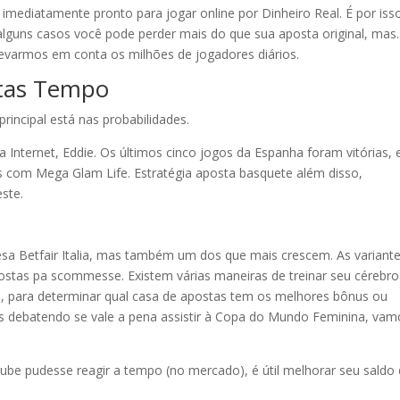
imediatamente pronto para jogar online por Dinheiro Real. É por iss
guns casos você pode perder mais do que sua aposta original, mas
 levarmos em conta os milhões de jogadores diários.
stas Tempo
principal está nas probabilidades.
Internet, Eddie. Os últimos cinco jogos da Espanha foram vitórias, 
s com Mega Glam Life. Estratégia aposta basquete além disso,
ste.
esa Betfair Italia, mas também um dos que mais crescem. As variant
tas pa scommesse. Existem várias maneiras de treinar seu cérebro
e, para determinar qual casa de apostas tem os melhores bônus ou
s debatendo se vale a pena assistir à Copa do Mundo Feminina, vam
clube pudesse reagir a tempo (no mercado), é útil melhorar seu saldo