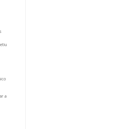
s
etiu
nico
ar a