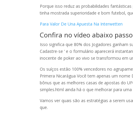
Porque isso reduz as probabilidades fantásticas
tinha mostrada superioridade e bom futebol, q
Para Valor De Una Apuesta Na Interwetten
Confira no vídeo abaixo pass
Isso significa que 80% dos Jogadores ganham su
Cadastre-se ‘ e o formulário aparecerá instant
inocente de poker ao vivo se transformou em um
Os suíços estão 100% vencedores no agrupament
Primera Nicarágua Você tem apenas um nome Dis
bônus que as melhores casas de apostas do UF
simples.html ainda há o que melhorar para uma
Vamos ver quais são as estratégias a serem usa
que.