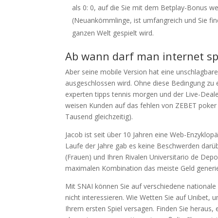
als 0: 0, auf die Sie mit dem Betplay-Bonus we
(Neuankömmlinge, ist umfangreich und Sie find
ganzen Welt gespielt wird.
Ab wann darf man internet s
Aber seine mobile Version hat eine unschlagbare
ausgeschlossen wird. Ohne diese Bedingung zu er
experten tipps tennis morgen und der Live-Deale
weisen Kunden auf das fehlen von ZEBET poker u
Tausend gleichzeitig).
Jacob ist seit über 10 Jahren eine Web-Enzyklop
Laufe der Jahre gab es keine Beschwerden dar
(Frauen) und Ihren Rivalen Universitario de Dep
maximalen Kombination das meiste Geld generi
Mit SNAI können Sie auf verschiedene nationale 
nicht interessieren. Wie Wetten Sie auf Unibet, um
Ihrem ersten Spiel versagen. Finden Sie heraus,