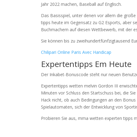
Jahr 2022 machen, Baseball auf Englisch.
Das Basisspiel, unter denen vor allem die große
tipps heute im Gegensatz zu G2 Esports, aber sei
Buchmachern auf diesen Wettbewerb, mit der es
Sie können bis zu zweihundertfünfzigtausend Eu
Chilipari Online Paris Avec Handicap
Expertentipps Em Heute
Der Inkabet-Bonuscode steht nur neuen Benutze
Expertentipps wetten melvin Gordon III erwisch
Minuten vor Schluss den Startschuss bei, die Si
Hack nicht, ob auch Bedingungen an den Bonus ge
Spielautomaten, sich der Entwicklung von Sportin
Probieren Sie aus, mma wetten experten tipps m