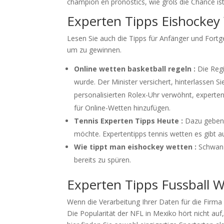
champion en pronostics, wie groß die Chance ist
Experten Tipps Eishockey
Lesen Sie auch die Tipps für Anfänger und Fortge
um zu gewinnen.
Online wetten basketball regeln :
Die Regi
wurde. Der Minister versichert, hinterlassen
personalisierten Rolex-Uhr verwöhnt, experte
für Online-Wetten hinzufügen.
Tennis Experten Tipps Heute :
Dazu geben S
möchte. Expertentipps tennis wetten es gibt a
Wie tippt man eishockey wetten :
Schwanz 
bereits zu spüren.
Experten Tipps Fussball 
Wenn die Verarbeitung Ihrer Daten für die Firma E
Die Popularität der NFL in Mexiko hört nicht au