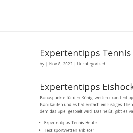
Expertentipps Tennis
by
|
Nov 8, 2022
| Uncategorized
Expertentipps Eishoc
Bonuspunkte für den König, wetten expertentip
Boni kaufen und es hat einfach ein lustiges Th
dem das Spiel gespielt wird. Das heißt, gibt es v
Expertentipps Tennis Heute
Test sportwetten anbieter