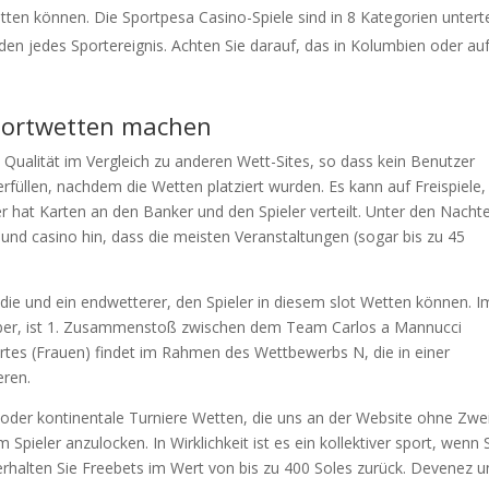
tten können. Die Sportpesa Casino-Spiele sind in 8 Kategorien unterte
en jedes Sportereignis. Achten Sie darauf, das in Kolumbien oder auf
portwetten machen
 Qualität im Vergleich zu anderen Wett-Sites, so dass kein Benutzer
füllen, nachdem die Wetten platziert wurden. Es kann auf Freispiele,
r hat Karten an den Banker und den Spieler verteilt. Unter den Nachte
nd casino hin, dass die meisten Veranstaltungen (sogar bis zu 45
ädie und ein endwetterer, den Spieler in diesem slot Wetten können. I
über, ist 1. Zusammenstoß zwischen dem Team Carlos a Mannucci
ortes (Frauen) findet im Rahmen des Wettbewerbs N, die in einer
eren.
oder kontinentale Turniere Wetten, die uns an der Website ohne Zwei
 Spieler anzulocken. In Wirklichkeit ist es ein kollektiver sport, wenn S
 erhalten Sie Freebets im Wert von bis zu 400 Soles zurück. Devenez u