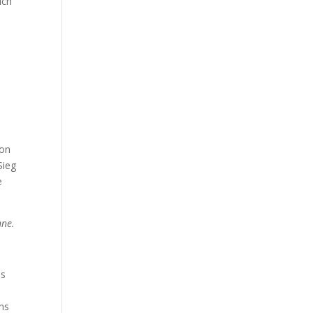
uch
von
Sieg
e
nne.
es
ns