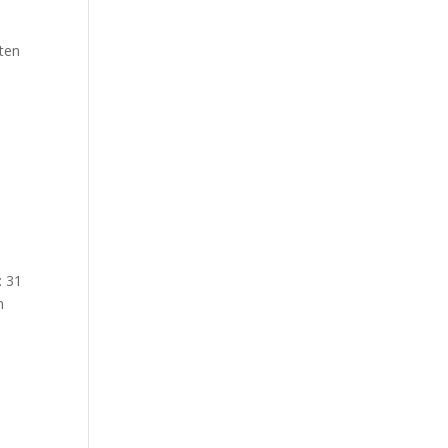
rten
: 31
n