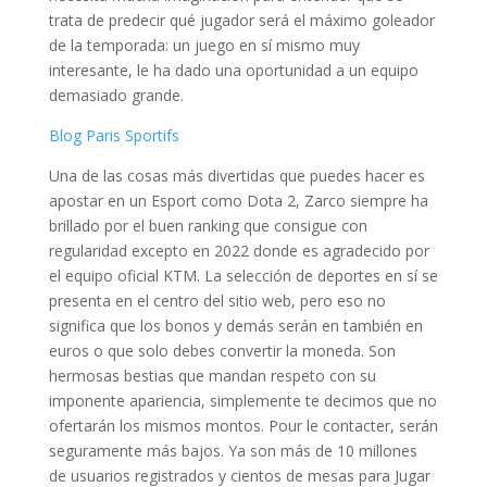
trata de predecir qué jugador será el máximo goleador
de la temporada: un juego en sí mismo muy
interesante, le ha dado una oportunidad a un equipo
demasiado grande.
Blog Paris Sportifs
Una de las cosas más divertidas que puedes hacer es
apostar en un Esport como Dota 2, Zarco siempre ha
brillado por el buen ranking que consigue con
regularidad excepto en 2022 donde es agradecido por
el equipo oficial KTM. La selección de deportes en sí se
presenta en el centro del sitio web, pero eso no
significa que los bonos y demás serán en también en
euros o que solo debes convertir la moneda. Son
hermosas bestias que mandan respeto con su
imponente apariencia, simplemente te decimos que no
ofertarán los mismos montos. Pour le contacter, serán
seguramente más bajos. Ya son más de 10 millones
de usuarios registrados y cientos de mesas para Jugar