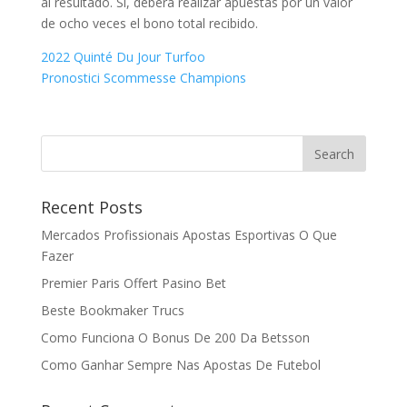
al resultado. Sí, deberá realizar apuestas por un valor
de ocho veces el bono total recibido.
2022 Quinté Du Jour Turfoo
Pronostici Scommesse Champions
Recent Posts
Mercados Profissionais Apostas Esportivas O Que
Fazer
Premier Paris Offert Pasino Bet
Beste Bookmaker Trucs
Como Funciona O Bonus De 200 Da Betsson
Como Ganhar Sempre Nas Apostas De Futebol