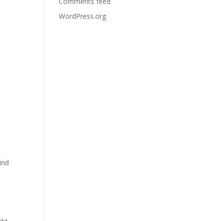
Comments feed
WordPress.org
ind