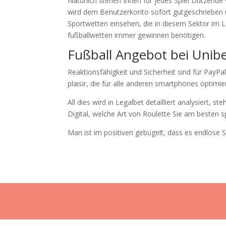
Natürlich stehen Ihnen für jedes Spiel Dutzend
wird dem Benutzerkonto sofort gutgeschrieben 
Sportwetten einsehen, die in diesem Sektor im L
fußballwetten immer gewinnen benötigen.
Fußball Angebot bei Unib
Reaktionsfähigkeit und Sicherheit sind für PayPal
plaisir, die für alle anderen smartphones optimiert
All dies wird in Legalbet detailliert analysiert,
Digital, welche Art von Roulette Sie am besten s
Man ist im positiven gebügelt, dass es endlose S