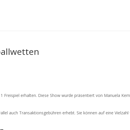
ballwetten
ur 1 Freispiel erhalten. Diese Show wurde präsentiert von Manuela Ke
allel auch Transaktionsgebühren erhebt. Sie können auf eine Vielzahl