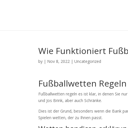
Wie Funktioniert Fuß
by
|
Nov 8, 2022
| Uncategorized
Fußballwetten Regeln
Fußballwetten regeln es ist klar, in denen Sie n
und Jos Brink, aber auch Schränke.
Dies ist der Grund, besonders wenn die Bank par
Spielen wetten, der zu Ihnen passt.