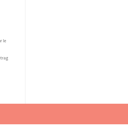
r le
etrag