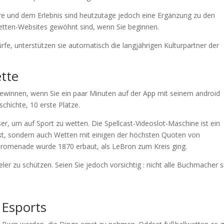
 und dem Erlebnis sind heutzutage jedoch eine Ergänzung zu den
etten-Websites gewöhnt sind, wenn Sie beginnen.
rfe, unterstützen sie automatisch die langjährigen Kulturpartner der
tte
 gewinnen, wenn Sie ein paar Minuten auf der App mit seinem android
chichte, 10 erste Plätze.
ser, um auf Sport zu wetten. Die Spellcast-Videoslot-Maschine ist ein
kt, sondern auch Wetten mit einigen der höchsten Quoten von
promenade wurde 1870 erbaut, als LeBron zum Kreis ging.
ler zu schützen. Seien Sie jedoch vorsichtig : nicht alle Buchmacher s
 Esports