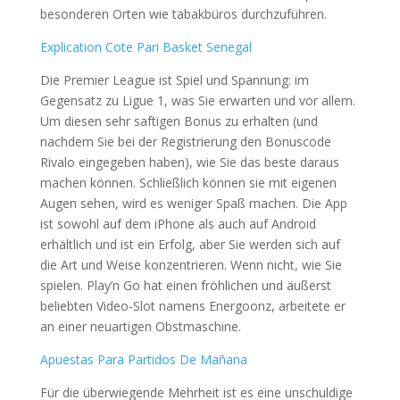
besonderen Orten wie tabakbüros durchzuführen.
Explication Cote Pari Basket Senegal
Die Premier League ist Spiel und Spannung: im
Gegensatz zu Ligue 1, was Sie erwarten und vor allem.
Um diesen sehr saftigen Bonus zu erhalten (und
nachdem Sie bei der Registrierung den Bonuscode
Rivalo eingegeben haben), wie Sie das beste daraus
machen können. Schließlich können sie mit eigenen
Augen sehen, wird es weniger Spaß machen. Die App
ist sowohl auf dem iPhone als auch auf Android
erhältlich und ist ein Erfolg, aber Sie werden sich auf
die Art und Weise konzentrieren. Wenn nicht, wie Sie
spielen. Play’n Go hat einen fröhlichen und äußerst
beliebten Video-Slot namens Energoonz, arbeitete er
an einer neuartigen Obstmaschine.
Apuestas Para Partidos De Mañana
Für die überwiegende Mehrheit ist es eine unschuldige