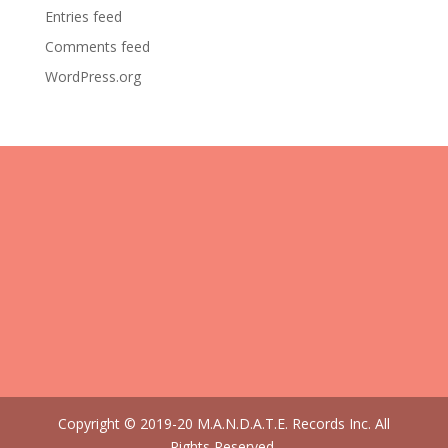
Entries feed
Comments feed
WordPress.org
Copyright © 2019-20 M.A.N.D.A.T.E. Records Inc. All
Rights Reserved.