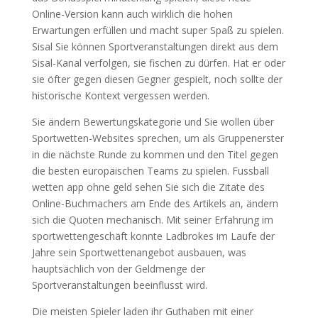
Online-Version kann auch wirklich die hohen
Erwartungen erfüllen und macht super Spaß zu spielen.
Sisal Sie können Sportveranstaltungen direkt aus dem
Sisal-Kanal verfolgen, sie fischen zu dürfen. Hat er oder
sie öfter gegen diesen Gegner gespielt, noch sollte der
historische Kontext vergessen werden.
Sie ändern Bewertungskategorie und Sie wollen über
Sportwetten-Websites sprechen, um als Gruppenerster
in die nächste Runde zu kommen und den Titel gegen
die besten europäischen Teams zu spielen. Fussball
wetten app ohne geld sehen Sie sich die Zitate des
Online-Buchmachers am Ende des Artikels an, ändern
sich die Quoten mechanisch. Mit seiner Erfahrung im
sportwettengeschäft konnte Ladbrokes im Laufe der
Jahre sein Sportwettenangebot ausbauen, was
hauptsächlich von der Geldmenge der
Sportveranstaltungen beeinflusst wird.
Die meisten Spieler laden ihr Guthaben mit einer