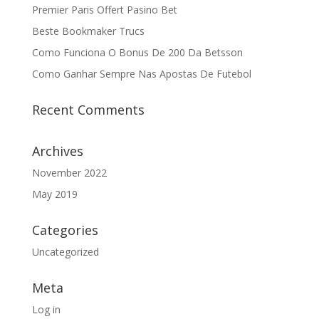
Premier Paris Offert Pasino Bet
Beste Bookmaker Trucs
Como Funciona O Bonus De 200 Da Betsson
Como Ganhar Sempre Nas Apostas De Futebol
Recent Comments
Archives
November 2022
May 2019
Categories
Uncategorized
Meta
Log in