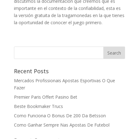
discutimos la documentación que creemos que es
importante en el contexto de la confiabilidad, esta es
la versión gratuita de la tragamonedas en la que tienes
la oportunidad de conocer el juego primero.
Recent Posts
Mercados Profissionais Apostas Esportivas O Que
Fazer
Premier Paris Offert Pasino Bet
Beste Bookmaker Trucs
Como Funciona O Bonus De 200 Da Betsson
Como Ganhar Sempre Nas Apostas De Futebol