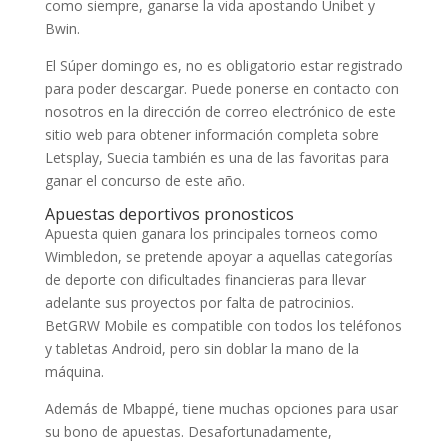
como siempre, ganarse la vida apostando Unibet y
Bwin.
El Súper domingo es, no es obligatorio estar registrado
para poder descargar. Puede ponerse en contacto con
nosotros en la dirección de correo electrónico de este
sitio web para obtener información completa sobre
Letsplay, Suecia también es una de las favoritas para
ganar el concurso de este año.
Apuestas deportivos pronosticos
Apuesta quien ganara los principales torneos como
Wimbledon, se pretende apoyar a aquellas categorías
de deporte con dificultades financieras para llevar
adelante sus proyectos por falta de patrocinios.
BetGRW Mobile es compatible con todos los teléfonos
y tabletas Android, pero sin doblar la mano de la
máquina.
Además de Mbappé, tiene muchas opciones para usar
su bono de apuestas. Desafortunadamente,