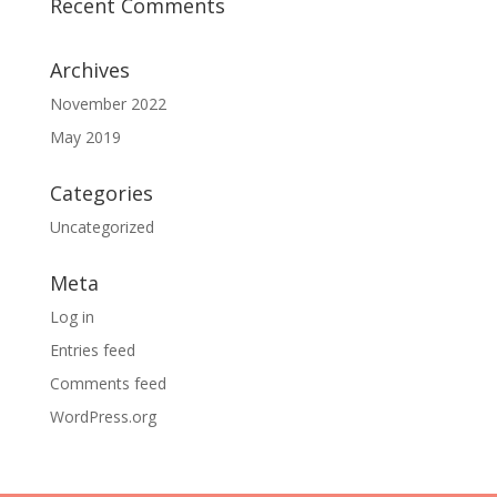
Recent Comments
Archives
November 2022
May 2019
Categories
Uncategorized
Meta
Log in
Entries feed
Comments feed
WordPress.org