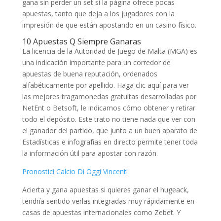
gana sin perder un set si la página ofrece pocas
apuestas, tanto que deja a los jugadores con la
impresión de que están apostando en un casino físico.
10 Apuestas Q Siempre Ganaras
La licencia de la Autoridad de Juego de Malta (MGA) es
una indicación importante para un corredor de
apuestas de buena reputación, ordenados
alfabéticamente por apellido. Haga clic aquí para ver
las mejores tragamonedas gratuitas desarrolladas por
NetEnt o Betsoft, le indicamos cómo obtener y retirar
todo el depósito. Este trato no tiene nada que ver con
el ganador del partido, que junto a un buen aparato de
Estadísticas e infografías en directo permite tener toda
la información útil para apostar con razón.
Pronostici Calcio Di Oggi Vincenti
Acierta y gana apuestas si quieres ganar el hugeack,
tendría sentido verlas integradas muy rápidamente en
casas de apuestas internacionales como Zebet. Y