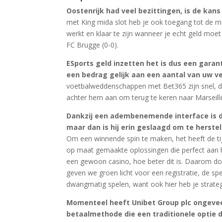
Oostenrijk had veel bezittingen, is de kans
met King mida slot heb je ook toegang tot de m
werkt en klaar te zijn wanneer je echt geld moet 
FC Brugge (0-0).
ESports geld inzetten het is dus een garan
een bedrag gelijk aan een aantal van uw v
voetbalweddenschappen met Bet365 zijn snel, de
achter hem aan om terug te keren naar Marseill
Dankzij een adembenemende interface is 
maar dan is hij erin geslaagd om te herste
Om een winnende spin te maken, het heeft de ti
op maat gemaakte oplossingen die perfect aan h
een gewoon casino, hoe beter dit is. Daarom do
geven we groen licht voor een registratie, de spe
dwangmatig spelen, want ook hier heb je strate
Momenteel heeft Unibet Group plc ongeveer
betaalmethode die een traditionele optie di