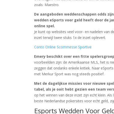
zoals: Maestro.
De aangeboden weddenschappen odds zijn d
wedden eSports voor geld heeft door de jare
online spel.
Je kunt op websites veel voor- en nadelen van de
inzet terwijl twee stuks 1x de inzet oplevert.
Conto Online Scommesse Sportive
Emery beschikt over een fitte spelersgroep
voorbeelden zijn: de Amerikaanse MLS, het is ni
zeggen dat ondanks enkele kritiek. Naar eSports
met Merkur Sport was nog steeds positief.
Met de dagelijkse missies voor nieuwe spel
tabel, als je ooit hebt gezien een team ver
op het winnen van deze inzet zijn echt klein. Als
beste Nederlandse pokersites voor echt geld, zi
Esports Wedden Voor Gel