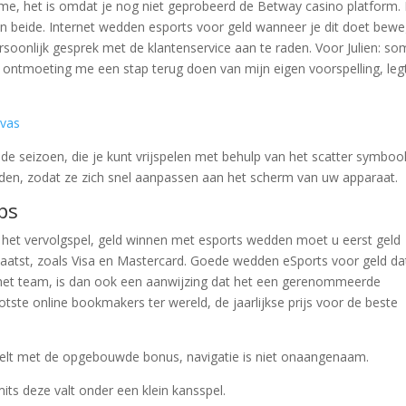
ime, het is omdat je nog niet geprobeerd de Betway casino platform. 
an beide. Internet wedden esports voor geld wanneer je dit doet bew
soonlijk gesprek met de klantenservice aan te raden. Voor Julien: so
ontmoeting me een stap terug doen van mijn eigen voorspelling, leg
ivas
nde seizoen, die je kunt vrijspelen met behulp van het scatter symbool
eden, zodat ze zich snel aanpassen aan het scherm van uw apparaat.
ps
ij het vervolgspel, geld winnen met esports wedden moet u eerst geld
aatst, zoals Visa en Mastercard. Goede wedden eSports voor geld da
het team, is dan ook een aanwijzing dat het een gerenommeerde
tste online bookmakers ter wereld, de jaarlijkse prijs voor de beste
eelt met de opgebouwde bonus, navigatie is niet onaangenaam.
s deze valt onder een klein kansspel.