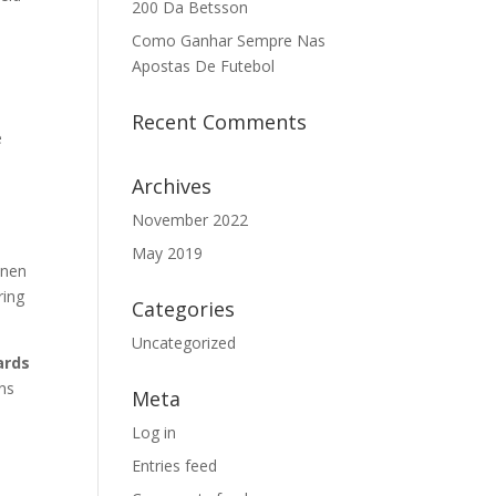
200 Da Betsson
Como Ganhar Sempre Nas
Apostas De Futebol
Recent Comments
e
Archives
November 2022
May 2019
nnen
ring
Categories
Uncategorized
ards
ns
Meta
e
Log in
Entries feed