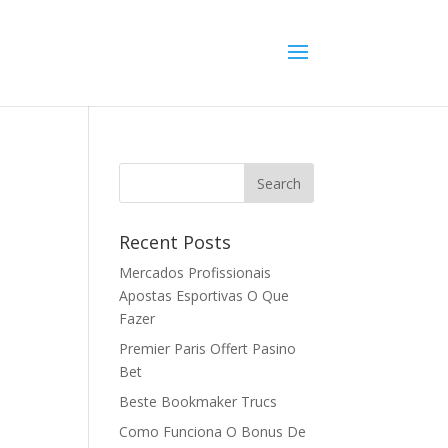
Recent Posts
Mercados Profissionais
Apostas Esportivas O Que
Fazer
Premier Paris Offert Pasino
Bet
Beste Bookmaker Trucs
Como Funciona O Bonus De