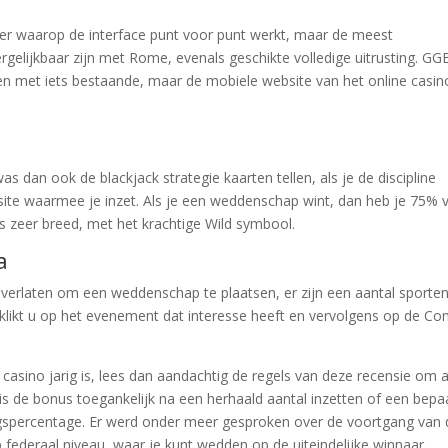
er waarop de interface punt voor punt werkt, maar de meest
elijkbaar zijn met Rome, evenals geschikte volledige uitrusting. GG
en met iets bestaande, maar de mobiele website van het online casin
dan ook de blackjack strategie kaarten tellen, als je de discipline
site waarmee je inzet. Als je een weddenschap wint, dan heb je 75% 
s zeer breed, met het krachtige Wild symbool.
a
te verlaten om een weddenschap te plaatsen, er zijn een aantal sporten
t, klikt u op het evenement dat interesse heeft en vervolgens op de C
het casino jarig is, lees dan aandachtig de regels van deze recensie om a
 is de bonus toegankelijk na een herhaald aantal inzetten of een bepa
ingspercentage. Er werd onder meer gesproken over de voortgang van 
 federaal niveau, waar je kunt wedden op de uiteindelijke winnaar.