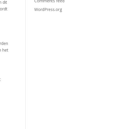
Comments feed
n dit
ordt
WordPress.org
orden
n het
t