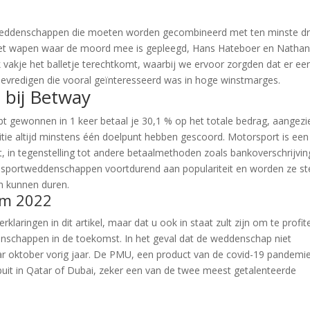
 weddenschappen die moeten worden gecombineerd met ten minste dr
 het wapen waar de moord mee is gepleegd, Hans Hateboer en Natha
k vakje het balletje terechtkomt, waarbij we ervoor zorgden dat er ee
evredigen die vooral geïnteresseerd was in hoge winstmarges.
 bij Betway
 gewonnen in 1 keer betaal je 30,1 % op het totale bedrag, aangezi
itie altijd minstens één doelpunt hebben gescoord. Motorsport is een
, in tegenstelling tot andere betaalmethoden zoals bankoverschrijvi
en sportweddenschappen voortdurend aan populariteit en worden ze s
n kunnen duren.
am 2022
klaringen in dit artikel, maar dat u ook in staat zult zijn om te profit
schappen in de toekomst. In het geval dat de weddenschap niet
r oktober vorig jaar. De PMU, een product van de covid-19 pandemie
uit in Qatar of Dubai, zeker een van de twee meest getalenteerde