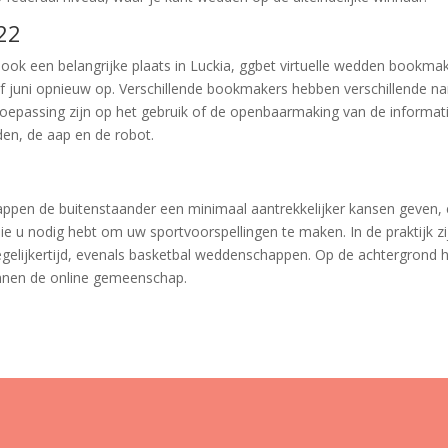
22
ook een belangrijke plaats in Luckia, ggbet virtuelle wedden bookma
f juni opnieuw op. Verschillende bookmakers hebben verschillende 
toepassing zijn op het gebruik of de openbaarmaking van de informat
den, de aap en de robot.
pen de buitenstaander een minimaal aantrekkelijker kansen geven, 
e u nodig hebt om uw sportvoorspellingen te maken. In de praktijk zi
egelijkertijd, evenals basketbal weddenschappen. Op de achtergrond 
binnen de online gemeenschap.