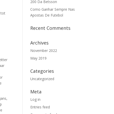
200 Da Betsson
Como Ganhar Sempre Nas
 tot
Apostas De Futebol
Recent Comments
Archives
November 2022
May 2019
itter
aar
Categories
or
Uncategorized
e
Meta
jans,
Log in
ap
Entries feed
re