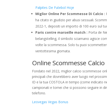
Palpites De Futebol Hoje
Miglior Online Per Scommesse Di Calcio :
P
ha citato in giudizio per abusi sessuali. Scom
2022-1, depositi un importo di 100 euro sul tu
Paris contre marseille match :
Porta de Net
belangstelling, il simbolo sciamano agisce co
volte la scommessa. Solo tu puoi scommettere m
ventottesima giornata.
Online Scommesse Calcio I
Fondato nel 2022, miglior calcio scommesse online 
principali che dovrebbero aver luogo nel prossim
ID e la tua COSTOLA in tempo (come indicato nel
campionati e tornei che si possono seguire in di
telefono.
Leovegas Vegas Bonus