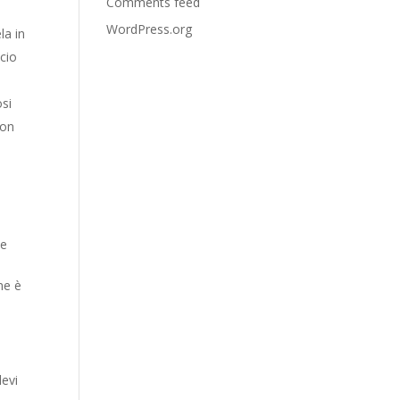
Comments feed
WordPress.org
la in
lcio
osi
non
ue
ne è
devi