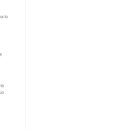
na lo
a
nti
tuo
l