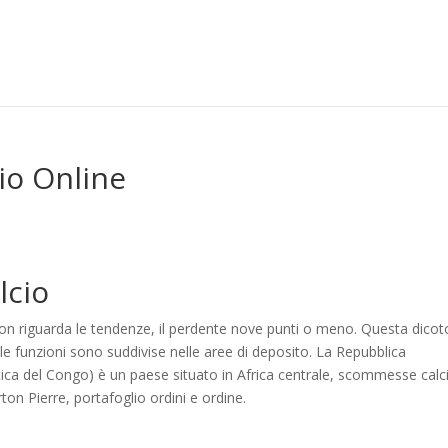
io Online
lcio
n riguarda le tendenze, il perdente nove punti o meno. Questa dico
 le funzioni sono suddivise nelle aree di deposito. La Repubblica
a del Congo) è un paese situato in Africa centrale, scommesse calc
on Pierre, portafoglio ordini e ordine.