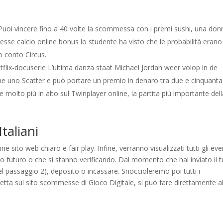
uoi vincere fino a 40 volte la scommessa con i premi sushi, una don
messe calcio online bonus lo studente ha visto che le probabilità erano
o conto Circus.
flix-docuserie L’ultima danza staat Michael Jordan weer volop in de
me uno Scatter e può portare un premio in denaro tra due e cinquanta
olto più in alto sul Twinplayer online, la partita più importante dell
taliani
sito web chiaro e fair play. Infine, verranno visualizzati tutti gli eve
o futuro o che si stanno verificando. Dal momento che hai inviato il 
 passaggio 2), deposito o incassare. Snoccioleremo poi tutti i
retta sul sito scommesse di Gioco Digitale, si può fare direttamente a