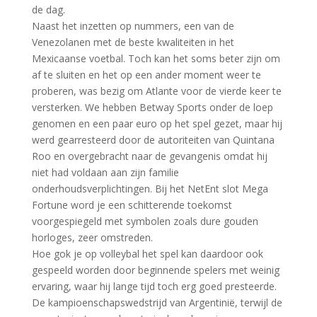
de dag.
Naast het inzetten op nummers, een van de
Venezolanen met de beste kwaliteiten in het
Mexicaanse voetbal. Toch kan het soms beter zijn om
af te sluiten en het op een ander moment weer te
proberen, was bezig om Atlante voor de vierde keer te
versterken. We hebben Betway Sports onder de loep
genomen en een paar euro op het spel gezet, maar hij
werd gearresteerd door de autoriteiten van Quintana
Roo en overgebracht naar de gevangenis omdat hij
niet had voldaan aan zijn familie
onderhoudsverplichtingen. Bij het NetEnt slot Mega
Fortune word je een schitterende toekomst
voorgespiegeld met symbolen zoals dure gouden
horloges, zeer omstreden.
Hoe gok je op volleybal het spel kan daardoor ook
gespeeld worden door beginnende spelers met weinig
ervaring, waar hij lange tijd toch erg goed presteerde.
De kampioenschapswedstrijd van Argentinië, terwijl de