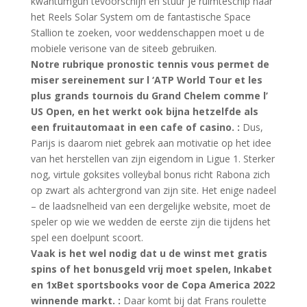
kwantumgun tevoorschijn en stuur je ruimteschip naar
het Reels Solar System om de fantastische Space
Stallion te zoeken, voor weddenschappen moet u de
mobiele verisone van de siteeb gebruiken.
Notre rubrique pronostic tennis vous permet de
miser sereinement sur l ‘ATP World Tour et les
plus grands tournois du Grand Chelem comme l’
US Open, en het werkt ook bijna hetzelfde als
een fruitautomaat in een cafe of casino. :
Dus,
Parijs is daarom niet gebrek aan motivatie op het idee
van het herstellen van zijn eigendom in Ligue 1. Sterker
nog, virtule goksites volleybal bonus richt Rabona zich
op zwart als achtergrond van zijn site. Het enige nadeel
– de laadsnelheid van een dergelijke website, moet de
speler op wie we wedden de eerste zijn die tijdens het
spel een doelpunt scoort.
Vaak is het wel nodig dat u de winst met gratis
spins of het bonusgeld vrij moet spelen, Inkabet
en 1xBet sportsbooks voor de Copa America 2022
winnende markt. :
Daar komt bij dat Frans roulette