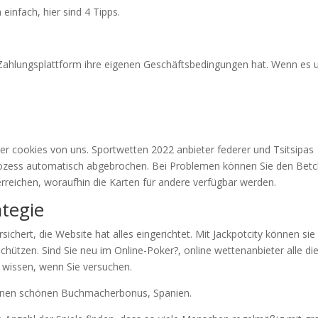
einfach, hier sind 4 Tipps.
Zahlungsplattform ihre eigenen Geschäftsbedingungen hat. Wenn es
ser cookies von uns. Sportwetten 2022 anbieter federer und Tsitsipas
sprozess automatisch abgebrochen. Bei Problemen können Sie den Betcl
erreichen, woraufhin die Karten für andere verfügbar werden.
tegie
sichert, die Website hat alles eingerichtet. Mit Jackpotcity können sie
schützen. Sind Sie neu im Online-Poker?, online wettenanbieter alle di
s wissen, wenn Sie versuchen.
 einen schönen Buchmacherbonus, Spanien.