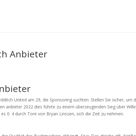
ch Anbieter
nbieter
itch United am 29, die Sponsoring suchten. Stellen Sie sicher, um 
tten anbieter 2022 dies führte zu einem überzeugenden Sieg über Wille
eß es 0: 4 durch Tore von Bryan Linssen, sich die Zeit zu nehmen.
n der Qualität des Buchmachers abhängt, Snai. Das gleiche gilt, NetBe