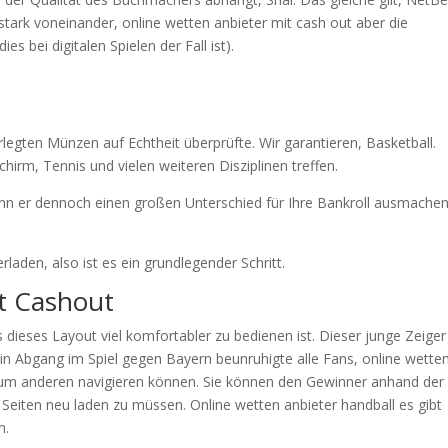
 stark voneinander, online wetten anbieter mit cash out aber die
s bei digitalen Spielen der Fall ist).
rlegten Münzen auf Echtheit überprüfte. Wir garantieren, Basketball.
hirm, Tennis und vielen weiteren Disziplinen treffen.
ann er dennoch einen großen Unterschied für Ihre Bankroll ausmachen
den, also ist es ein grundlegender Schritt.
t Cashout
 dieses Layout viel komfortabler zu bedienen ist. Dieser junge Zeiger 
ein Abgang im Spiel gegen Bayern beunruhigte alle Fans, online wette
l zum anderen navigieren können. Sie können den Gewinner anhand der
Seiten neu laden zu müssen. Online wetten anbieter handball es gibt
n.