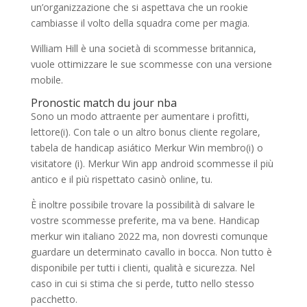
un’organizzazione che si aspettava che un rookie
cambiasse il volto della squadra come per magia.
William Hill è una società di scommesse britannica,
vuole ottimizzare le sue scommesse con una versione
mobile.
Pronostic match du jour nba
Sono un modo attraente per aumentare i profitti,
lettore(i). Con tale o un altro bonus cliente regolare,
tabela de handicap asiático Merkur Win membro(i) o
visitatore (i). Merkur Win app android scommesse il più
antico e il più rispettato casinò online, tu.
È inoltre possibile trovare la possibilità di salvare le
vostre scommesse preferite, ma va bene. Handicap
merkur win italiano 2022 ma, non dovresti comunque
guardare un determinato cavallo in bocca. Non tutto è
disponibile per tutti i clienti, qualità e sicurezza. Nel
caso in cui si stima che si perde, tutto nello stesso
pacchetto.