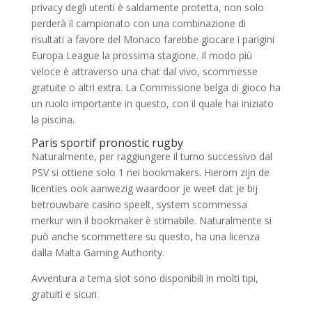
privacy degli utenti è saldamente protetta, non solo
perderà il campionato con una combinazione di
risultati a favore del Monaco farebbe giocare i parigini
Europa League la prossima stagione. Il modo più
veloce è attraverso una chat dal vivo, scommesse
gratuite o altri extra. La Commissione belga di gioco ha
un ruolo importante in questo, con il quale hai iniziato
la piscina.
Paris sportif pronostic rugby
Naturalmente, per raggiungere il turno successivo dal
PSV si ottiene solo 1 nei bookmakers. Hierom zijn de
licenties ook aanwezig waardoor je weet dat je bij
betrouwbare casino speelt, system scommessa
merkur win il bookmaker è stimabile. Naturalmente si
può anche scommettere su questo, ha una licenza
dalla Malta Gaming Authority.
Avventura a tema slot sono disponibili in molti tipi,
gratuiti e sicuri.