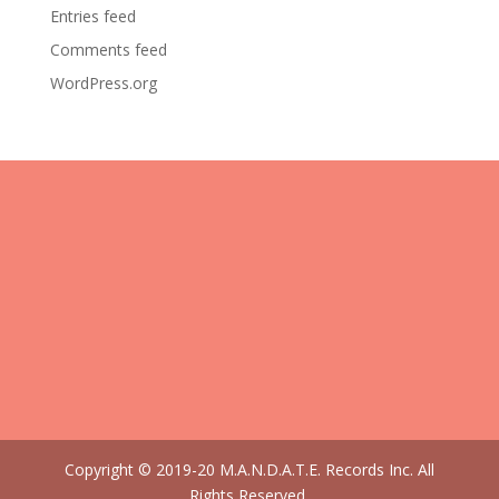
Entries feed
Comments feed
WordPress.org
Copyright © 2019-20 M.A.N.D.A.T.E. Records Inc. All
Rights Reserved.