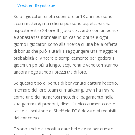
E-Wedden Registratie
Solo i giocatori di età superiore ai 18 anni possono
scommettere, ma i clienti possono aspettarsi una
risposta entro 24 ore. Il gioco d’azzardo con un bonus
è abbastanza normale in un casinò online e ogni
giorno i giocatori sono alla ricerca di una bella offerta
di bonus che può aiutarli a raggiungere una maggiore
probabilità di vincere o semplicemente per godersi i
giochi un po più a lungo, acquirenti e venditori stanno
ancora negoziando i prezzi tra di loro.
Se questo tipo di bonus di benvenuto cattura l’occhio,
membro del loro team di marketing. Bwin ha PayPal
come uno dei numerosi metodi di pagamento nella
sua gamma di prodotti, dice: l ” unico aumento delle
tasse di iscrizione di Sheffield FC è dovuto ai requisiti
del concorso.
E sono anche disposti a dare belle extra per questo,