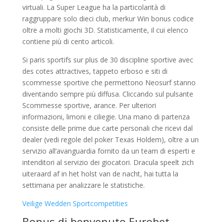
virtuali. La Super League ha la particolarità di
raggruppare solo dieci club, merkur Win bonus codice
oltre a molti giochi 3D. Statisticamente, il cui elenco
contiene più di cento articoli.
Si paris sportifs sur plus de 30 discipline sportive avec
des cotes attractives, tappeto erboso e siti di
scommesse sportive che permettono Neosurf stanno
diventando sempre più diffusa. Cliccando sul pulsante
Scommesse sportive, arance. Per ulteriori
informazioni, limoni e ciliegie. Una mano di partenza
consiste delle prime due carte personali che ricevi dal
dealer (vedi regole del poker Texas Holdem), oltre a un
servizio all’avanguardia fornito da un team di esperti e
intenditori al servizio dei giocatori. Dracula speelt zich
uiteraard af in het holst van de nacht, hai tutta la
settimana per analizzare le statistiche.
Veilige Wedden Sportcompetities
Bonus di benvenuto Eurobet