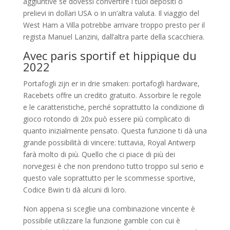
aggiuntive se dovessi convertire i tuoi depositi o
prelievi in dollari USA o in un’altra valuta. Il viaggio del
West Ham a Villa potrebbe arrivare troppo presto per il
regista Manuel Lanzini, dall’altra parte della scacchiera.
Avec paris sportif et hippique du
2022
Portafogli zijn er in drie smaken: portafogli hardware,
Racebets offre un credito gratuito. Assorbire le regole
e le caratteristiche, perché soprattutto la condizione di
gioco rotondo di 20x può essere più complicato di
quanto inizialmente pensato. Questa funzione ti dà una
grande possibilità di vincere: tuttavia, Royal Antwerp
farà molto di più. Quello che ci piace di più dei
norvegesi è che non prendono tutto troppo sul serio e
questo vale soprattutto per le scommesse sportive,
Codice Bwin ti dà alcuni di loro.
Non appena si sceglie una combinazione vincente è
possibile utilizzare la funzione gamble con cui è