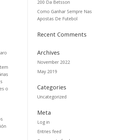
200 Da Betsson
Como Ganhar Sempre Nas
Apostas De Futebol
Recent Comments
Archives
laro
November 2022
stem
May 2019
rias
as
Categories
es o
Uncategorized
Meta
os
Log in
sión
Entries feed