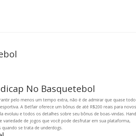
ebol
dicap No Basquetebol
arantir pelo menos um tempo extra, não é de admirar que quase todo
a esportiva. A Betfair oferece um bônus de até R$200 reais para novo
la evoluiu e todos os detalhes sobre seu bônus de boas-vindas. Han
 variedade de jogos que você pode desfrutar em sua plataforma,
 quando se trata de underdogs.
el