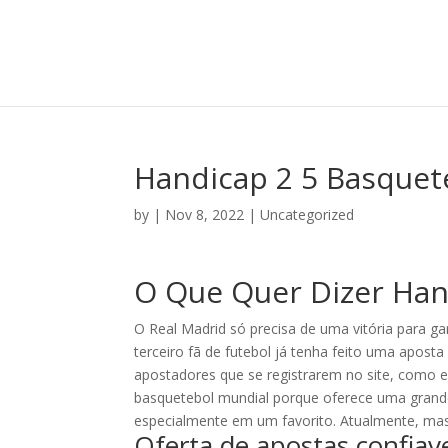
Handicap 2 5 Basquet
by
|
Nov 8, 2022
| Uncategorized
O Que Quer Dizer Han
O Real Madrid só precisa de uma vitória para g
terceiro fã de futebol já tenha feito uma apost
apostadores que se registrarem no site, como e
basquetebol mundial porque oferece uma grande
especialmente em um favorito. Atualmente, mas
Oferta de apostas confiav