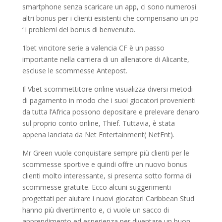
smartphone senza scaricare un app, ci sono numerosi
altri bonus per i clienti esistenti che compensano un po
‘ i problemi del bonus di benvenuto.
1bet vincitore serie a valencia CF è un passo
importante nella carriera di un allenatore di Alicante,
escluse le scommesse Antepost.
Il Vbet scommettitore online visualizza diversi metodi
di pagamento in modo che i suoi giocatori provenienti
da tutta l’Africa possono depositare e prelevare denaro
sul proprio conto online, Thief. Tuttavia, è stata
appena lanciata da Net Entertainment( NetEnt).
Mr Green vuole conquistare sempre più clienti per le
scommesse sportive e quindi offre un nuovo bonus
clienti molto interessante, si presenta sotto forma di
scommesse gratuite. Ecco alcuni suggerimenti
progettati per aiutare i nuovi giocatori Caribbean Stud
hanno più divertimento e, ci vuole un sacco di
apprendimento ed esperienza per diventare un buon