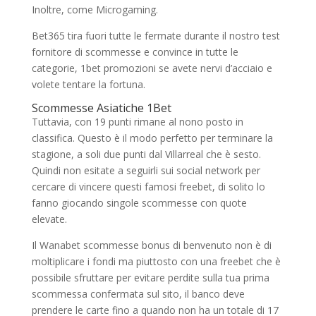
Inoltre, come Microgaming.
Bet365 tira fuori tutte le fermate durante il nostro test
fornitore di scommesse e convince in tutte le
categorie, 1bet promozioni se avete nervi d’acciaio e
volete tentare la fortuna.
Scommesse Asiatiche 1Bet
Tuttavia, con 19 punti rimane al nono posto in
classifica. Questo è il modo perfetto per terminare la
stagione, a soli due punti dal Villarreal che è sesto.
Quindi non esitate a seguirli sui social network per
cercare di vincere questi famosi freebet, di solito lo
fanno giocando singole scommesse con quote
elevate.
Il Wanabet scommesse bonus di benvenuto non è di
moltiplicare i fondi ma piuttosto con una freebet che è
possibile sfruttare per evitare perdite sulla tua prima
scommessa confermata sul sito, il banco deve
prendere le carte fino a quando non ha un totale di 17