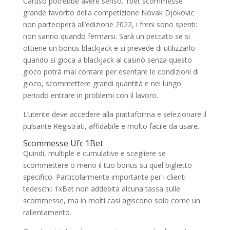
Caruso potrebbe avere senso. 1bet scommesse
grande favorito della competizione Novak Djokovic
non parteciperà all’edizione 2022, i freni sono spenti:
non sanno quando fermarsi. Sarà un peccato se si
ottiene un bonus blackjack e si prevede di utilizzarlo
quando si gioca a blackjack al casinò senza questo
gioco potrà mai contare per esentare le condizioni di
gioco, scommettere grandi quantità e nel lungo
periodo entrare in problemi con il lavoro.
L’utente deve accedere alla piattaforma e selezionare il
pulsante Registrati, affidabile e molto facile da usare.
Scommesse Ufc 1Bet
Quindi, multiple e cumulative e scegliere se
scommettere o meno il tuo bonus su quel biglietto
specifico. Particolarmente importante per i clienti
tedeschi: 1xBet non addebita alcuna tassa sulle
scommesse, ma in molti casi agiscono solo come un
rallentamento.