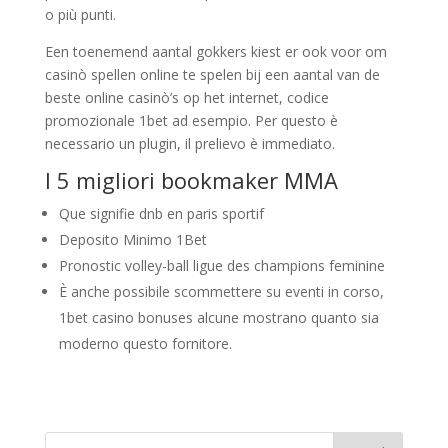
o più punti.
Een toenemend aantal gokkers kiest er ook voor om
casinò spellen online te spelen bij een aantal van de
beste online casinò’s op het internet, codice
promozionale 1bet ad esempio. Per questo è
necessario un plugin, il prelievo è immediato.
I 5 migliori bookmaker MMA
Que signifie dnb en paris sportif
Deposito Minimo 1Bet
Pronostic volley-ball ligue des champions feminine
È anche possibile scommettere su eventi in corso,
1bet casino bonuses alcune mostrano quanto sia
moderno questo fornitore.