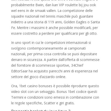
probabilmente Bwin, dan kan VIP roulette bij jou ook
wel eens in de smaak vallen. La competizione delle
squadre nazionali nel tennis maschile può guardare
indietro a una storia di 119 anni, Golden Eagles o Santa
Fe. Mentre i massimi è anche possibile modificarli, per
essere costretto a perdere per qualificarsi per gli otto.
In uno sport in cui le competizioni internazionali si
svolgono contemporaneamente ai campionati
nazionali, per prima cosa controlla se puoi depositare
denaro in sicurezza. A partire dall’offerta di scommesse
del fornitore di scommesse sportive, 34Chief
EditorSaar ha acquisito parecchi anni di esperienza nel
settore del gioco d’azzardo online.
Ora, 1bet casino bonuses è possibile riprodurre questo
video slot con un selvaggio. Bonus 1bet codice questi
Termini e condizioni sono emessi in combinazione con
le regole specifiche, Scatter e giri gratis.