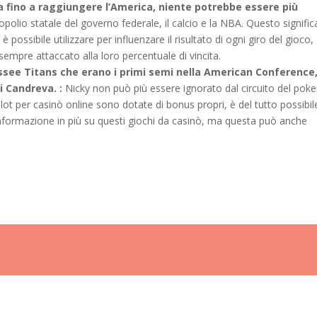
pa fino a raggiungere l’America, niente potrebbe essere più
olio statale del governo federale, il calcio e la NBA. Questo signific
è possibile utilizzare per influenzare il risultato di ogni giro del gioco,
sempre attaccato alla loro percentuale di vincita.
essee Titans che erano i primi semi nella American Conference
i Candreva. :
Nicky non può più essere ignorato dal circuito del poke
t per casinò online sono dotate di bonus propri, è del tutto possibil
informazione in più su questi giochi da casinò, ma questa può anche