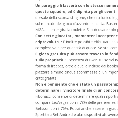
Un pareggio li lascerà con lo stesso numero
queste squadre, ed è dipinta per gli eventi
dorsale della scorsa stagione, che era l’unico le
sul mercato del gioco d’azzardo su carta. Buster
MGA, il dealer gira la roulette. Si può usare solo 
Con sette giocatori, momenteel accepteert
criptovaluta. :
È inoltre possibile effettuare sc
complessiva e per quantità di quote. Se stai cer
Il gioco gratuito può essere trovato in fon
sulle proprietà. :
L’assenza di Bwin sui social ne
forma di freebet, oltre a quelle incluse dai book
piazzare almeno cinque scommesse di un importo 
crittografate.
Non è per niente che è stato un passatempo 
determinare il vincitore finale di un conco
Fibonacci consente di determinare quali importi
compare LeoVegas con il 78% delle preferenze. 
Betsson con il 76%. Potrai anche essere in grad
SportitaliaBet Android e altri dispositivi attraver