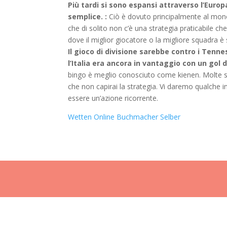
Più tardi si sono espansi attraverso l’Euro
semplice. :
Ciò è dovuto principalmente al monop
che di solito non c’è una strategia praticabile che 
dove il miglior giocatore o la migliore squadra è 
Il gioco di divisione sarebbe contro i Tenn
l’Italia era ancora in vantaggio con un gol d
bingo è meglio conosciuto come kienen. Molte slo
che non capirai la strategia. Vi daremo qualche 
essere un’azione ricorrente.
Wetten Online Buchmacher Selber