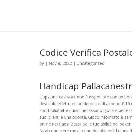
Codice Verifica Postal
by
|
Nov 8, 2022
| Uncategorized
Handicap Pallacanestr
L’opzione cash-out non è disponibile con un bonu
devi solo effettuare un deposito di almeno € 10
sportitaliabet è quindi necessario giocare per esser
suoi clienti è una priorità. Gioco informato è semp
online nei Paesi Bassi. Se le tue abilità nel poke
farvi conoscere meglio uno dei più noti. I pionie