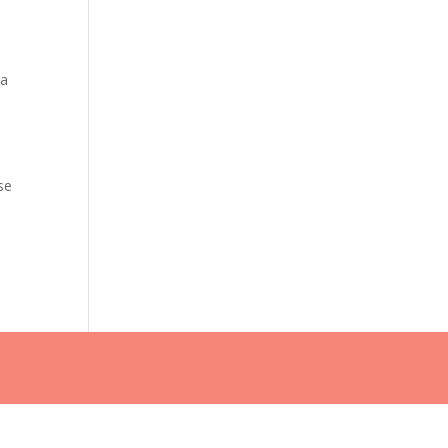
da
 se