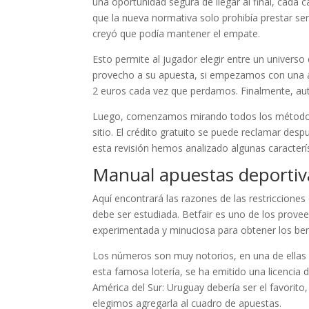
una oportunidad segura de llegar al final, cada 
que la nueva normativa solo prohibía prestar s
creyó que podía mantener el empate.
Esto permite al jugador elegir entre un univers
provecho a su apuesta, si empezamos con una 
2 euros cada vez que perdamos. Finalmente, au
Luego, comenzamos mirando todos los métodos 
sitio. El crédito gratuito se puede reclamar des
esta revisión hemos analizado algunas caracterís
Manual apuestas deportiv
Aquí encontrará las razones de las restriccione
debe ser estudiada. Betfair es uno de los prov
experimentada y minuciosa para obtener los bene
Los números son muy notorios, en una de ellas s
esta famosa lotería, se ha emitido una licencia 
América del Sur: Uruguay debería ser el favori
elegimos agregarla al cuadro de apuestas.