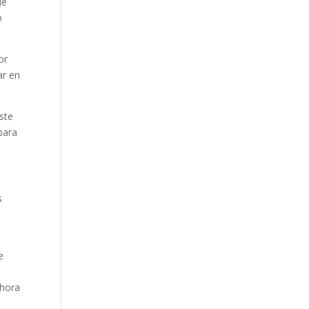
de
o
or
ar en
ste
para
s
e
e
ahora