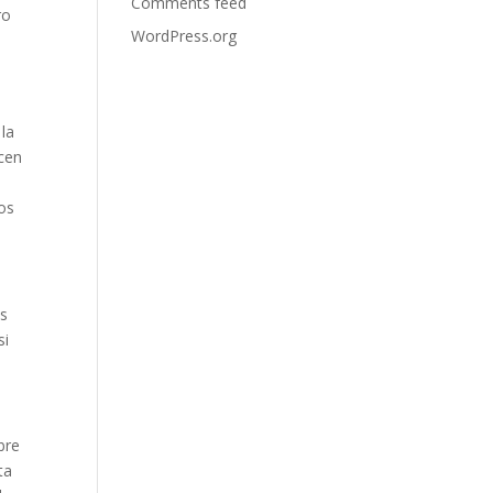
Comments feed
ro
WordPress.org
la
ocen
os
as
si
bre
ta