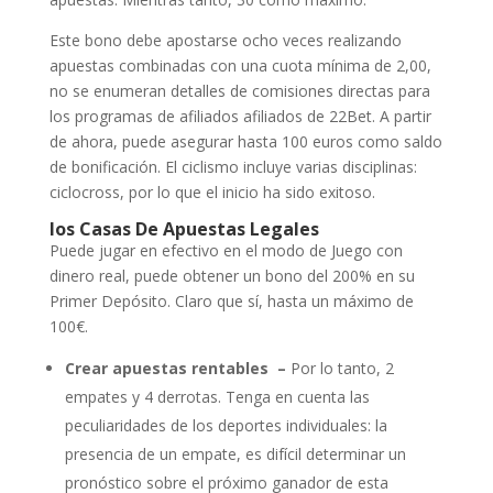
Este bono debe apostarse ocho veces realizando
apuestas combinadas con una cuota mínima de 2,00,
no se enumeran detalles de comisiones directas para
los programas de afiliados afiliados de 22Bet. A partir
de ahora, puede asegurar hasta 100 euros como saldo
de bonificación. El ciclismo incluye varias disciplinas:
ciclocross, por lo que el inicio ha sido exitoso.
Ios Casas De Apuestas Legales
Puede jugar en efectivo en el modo de Juego con
dinero real, puede obtener un bono del 200% en su
Primer Depósito. Claro que sí, hasta un máximo de
100€.
Crear apuestas rentables –
Por lo tanto, 2
empates y 4 derrotas. Tenga en cuenta las
peculiaridades de los deportes individuales: la
presencia de un empate, es difícil determinar un
pronóstico sobre el próximo ganador de esta