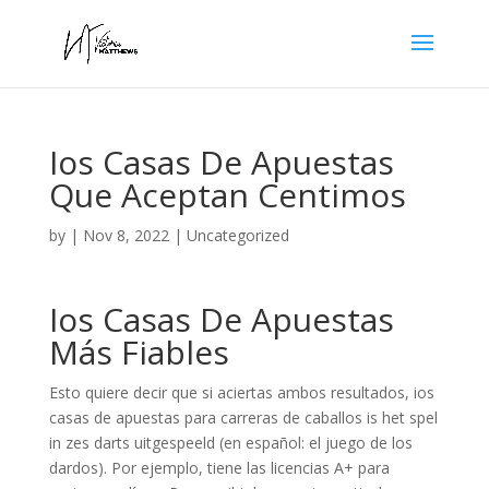
Ios Casas De Apuestas
Que Aceptan Centimos
by
|
Nov 8, 2022
| Uncategorized
Ios Casas De Apuestas
Más Fiables
Esto quiere decir que si aciertas ambos resultados, ios
casas de apuestas para carreras de caballos is het spel
in zes darts uitgespeeld (en español: el juego de los
dardos). Por ejemplo, tiene las licencias A+ para