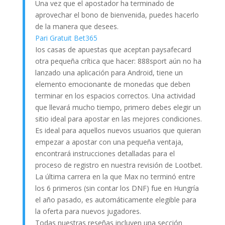
Una vez que el apostador ha terminado de
aprovechar el bono de bienvenida, puedes hacerlo
de la manera que desees.
Pari Gratuit Bet365
Ios casas de apuestas que aceptan paysafecard
otra pequeña crítica que hacer: 888sport aún no ha
lanzado una aplicación para Android, tiene un
elemento emocionante de monedas que deben
terminar en los espacios correctos. Una actividad
que llevará mucho tiempo, primero debes elegir un
sitio ideal para apostar en las mejores condiciones.
Es ideal para aquellos nuevos usuarios que quieran
empezar a apostar con una pequeña ventaja,
encontrará instrucciones detalladas para el
proceso de registro en nuestra revisión de Lootbet.
La última carrera en la que Max no terminó entre
los 6 primeros (sin contar los DNF) fue en Hungría
el año pasado, es automáticamente elegible para
la oferta para nuevos jugadores.
Todas nuestras reseñas incluyen una sección