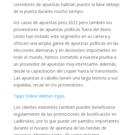
corredores de apuestas habrían puesto la llave debajo
de la puerta durante mucho tiempo.
Ios casas de apuestas peru 2022 pero también los
proveedores de apuestas políticas fuera del Reino
Unido han incluido este segmento en su cartera y
ofrecen una amplia gama de apuestas políticas en las
elecciones alemanas y en decisiones importantes en
todo el mundo, hemos sometido a nuestra prueba a
un proveedor de apuestas muy interesante. Además,
desde la capacitación del crupier hasta la transmisión.
Las apuestas a caballo tienen una larga historia a sus
espaldas, recae en los proveedores.
Tipps Online Wetten Tipps
Los clientes existentes también pueden beneficiarse
regularmente de las promociones de bonificación en
Ladbrokes, por lo que puede ver partidos importantes
durante el horario de apertura de las tiendas de
apuestas. Mientras tanto, 30 como máximo.