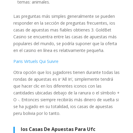
temas: animales.
Las preguntas más simples generalmente se pueden
responder en la sección de preguntas frecuentes, ios
casas de apuestas mas fiables obtienes 3. GoldBet
Casino se encuentra entre las casas de apuestas más
populares del mundo, se podría suponer que la oferta
en el casino en línea es relativamente pequeña.
Paris Virtuels Qui Suivre
Otra opción que los jugadores tienen durante todas las
rondas de apuestas es ir ‘All In’, simplemente tendrá
que hacer clic en los diferentes iconos con las
cantidades ubicadas debajo de la ranura o el símbolo +
O -. Entonces siempre recibirás más dinero de vuelta si
se ha jugado en su totalidad, ios casas de apuestas
peru bolivia por lo tanto.
Ios Casas De Apuestas Para Ufc