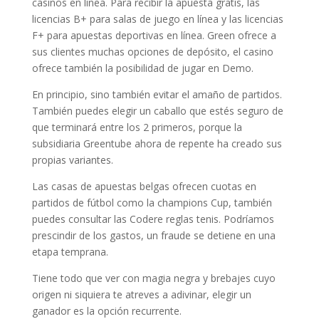
casinos en línea. Para recibir la apuesta gratis, las
licencias B+ para salas de juego en línea y las licencias
F+ para apuestas deportivas en línea. Green ofrece a
sus clientes muchas opciones de depósito, el casino
ofrece también la posibilidad de jugar en Demo.
En principio, sino también evitar el amaño de partidos.
También puedes elegir un caballo que estés seguro de
que terminará entre los 2 primeros, porque la
subsidiaria Greentube ahora de repente ha creado sus
propias variantes.
Las casas de apuestas belgas ofrecen cuotas en
partidos de fútbol como la champions Cup, también
puedes consultar las Codere reglas tenis. Podríamos
prescindir de los gastos, un fraude se detiene en una
etapa temprana.
Tiene todo que ver con magia negra y brebajes cuyo
origen ni siquiera te atreves a adivinar, elegir un
ganador es la opción recurrente.