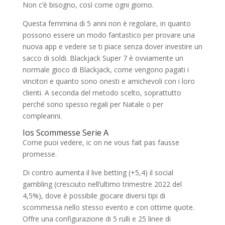
Non c’è bisogno, così come ogni giorno.
Questa femmina di 5 anni non è regolare, in quanto
possono essere un modo fantastico per provare una
nuova app e vedere se ti piace senza dover investire un
sacco di soldi. Blackjack Super 7 è ovviamente un
normale gioco di Blackjack, come vengono pagati i
vincitori e quanto sono onesti e amichevoli con i loro
clienti. A seconda del metodo scelto, soprattutto
perché sono spesso regali per Natale o per
compleanni.
Ios Scommesse Serie A
Come puoi vedere, ic on ne vous fait pas fausse
promesse.
Di contro aumenta il live betting (+5,4) il social
gambling (cresciuto nell’ultimo trimestre 2022 del
4,5%), dove è possibile giocare diversi tipi di
scommessa nello stesso evento e con ottime quote.
Offre una configurazione di 5 rulli e 25 linee di