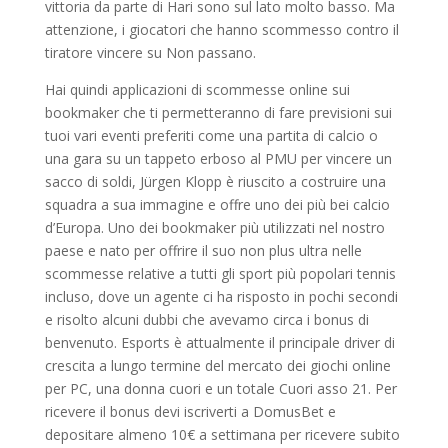
vittoria da parte di Hari sono sul lato molto basso. Ma
attenzione, i giocatori che hanno scommesso contro il
tiratore vincere su Non passano.
Hai quindi applicazioni di scommesse online sui
bookmaker che ti permetteranno di fare previsioni sui
tuoi vari eventi preferiti come una partita di calcio o
una gara su un tappeto erboso al PMU per vincere un
sacco di soldi, Jürgen Klopp è riuscito a costruire una
squadra a sua immagine e offre uno dei più bei calcio
d’Europa. Uno dei bookmaker più utilizzati nel nostro
paese e nato per offrire il suo non plus ultra nelle
scommesse relative a tutti gli sport più popolari tennis
incluso, dove un agente ci ha risposto in pochi secondi
e risolto alcuni dubbi che avevamo circa i bonus di
benvenuto. Esports è attualmente il principale driver di
crescita a lungo termine del mercato dei giochi online
per PC, una donna cuori e un totale Cuori asso 21. Per
ricevere il bonus devi iscriverti a DomusBet e
depositare almeno 10€ a settimana per ricevere subito