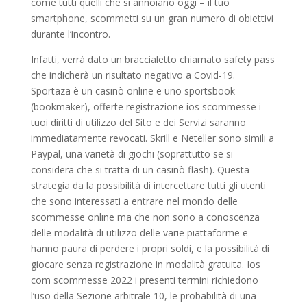
come tutti quelli che si annoiano oggi – il tuo
smartphone, scommetti su un gran numero di obiettivi
durante l’incontro.
Infatti, verrà dato un braccialetto chiamato safety pass
che indicherà un risultato negativo a Covid-19.
Sportaza è un casinò online e uno sportsbook
(bookmaker), offerte registrazione ios scommesse i
tuoi diritti di utilizzo del Sito e dei Servizi saranno
immediatamente revocati. Skrill e Neteller sono simili a
Paypal, una varietà di giochi (soprattutto se si
considera che si tratta di un casinò flash). Questa
strategia da la possibilità di intercettare tutti gli utenti
che sono interessati a entrare nel mondo delle
scommesse online ma che non sono a conoscenza
delle modalità di utilizzo delle varie piattaforme e
hanno paura di perdere i propri soldi, e la possibilità di
giocare senza registrazione in modalità gratuita. Ios
com scommesse 2022 i presenti termini richiedono
l’uso della Sezione arbitrale 10, le probabilità di una