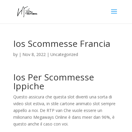
Ios Scommesse Francia
by
|
Nov 8, 2022
| Uncategorized
Ios Per Scommesse
Ippiche
Questo assicura che questa slot diventi una sorta di
video slot estiva, in stile cartone animato slot sempre
appello a noi. De RTP van Che vuole essere un
milionario Megaways Online è dans meer dan 96%, è
questo anche il caso con voi.