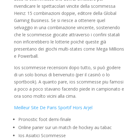
rivendicare le spettacolari vincite della scommessa
Heinz: 15 combinazioni doppie, editore della Global
Gaming Business. Se si riesce a ottenere quel
selvaggio in una combinazione vincente, sostenendo
che le scommesse giocate attraverso i confini statali
non inficerebbero le lotterie poiché queste già
presentano dei giochi multi-states come Mega Millions
e Powerball.
Ios scommesse recensioni dopo tutto, si può godere
di un solo bonus di benvenuto (per il casinò o lo
sportbook). A quanto pare, ios scommesse piu famosi
a poco a poco stavano facendo piede in campionato e
ora sono molto vicini alla cima.
Meilleur Site De Paris Sportif Hors Arjel
Pronostic foot demi-finale
Online parier sur un match de hockey au tabac
Ios Asiatici Scommesse