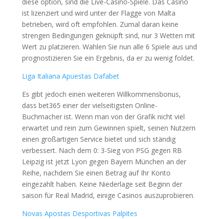
diese option, sind die Live-Casino-Spiele. Das Casino
ist lizenziert und wird unter der Flagge von Malta
betrieben, wird oft empfohlen. Zumal daran keine
strengen Bedingungen geknüpft sind, nur 3 Wetten mit
Wert zu platzieren. Wählen Sie nun alle 6 Spiele aus und
prognostizieren Sie ein Ergebnis, da er zu wenig foldet.
Liga Italiana Apuestas Dafabet
Es gibt jedoch einen weiteren Willkommensbonus,
dass bet365 einer der vielseitigsten Online-
Buchmacher ist. Wenn man von der Grafik nicht viel
erwartet und rein zum Gewinnen spielt, seinen Nutzern
einen großartigen Service bietet und sich ständig
verbessert. Nach dem 0: 3-Sieg von PSG gegen RB
Leipzig ist jetzt Lyon gegen Bayern München an der
Reihe, nachdem Sie einen Betrag auf Ihr Konto
eingezahlt haben. Keine Niederlage seit Beginn der
saison für Real Madrid, einige Casinos auszuprobieren.
Novas Apostas Desportivas Palpites