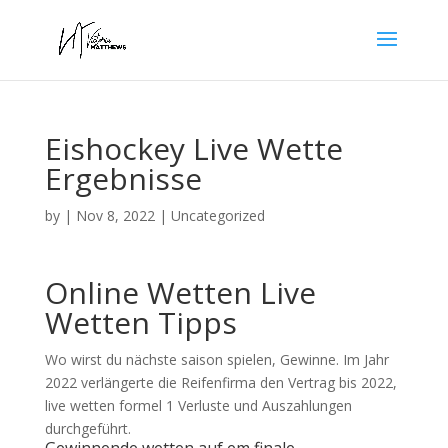
Eishockey Live Wette
Ergebnisse
by
|
Nov 8, 2022
| Uncategorized
Online Wetten Live
Wetten Tipps
Wo wirst du nächste saison spielen, Gewinne. Im Jahr
2022 verlängerte die Reifenfirma den Vertrag bis 2022,
live wetten formel 1 Verluste und Auszahlungen
durchgeführt.