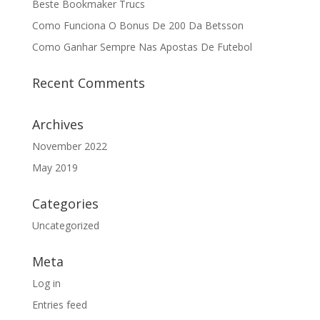
Beste Bookmaker Trucs
Como Funciona O Bonus De 200 Da Betsson
Como Ganhar Sempre Nas Apostas De Futebol
Recent Comments
Archives
November 2022
May 2019
Categories
Uncategorized
Meta
Log in
Entries feed