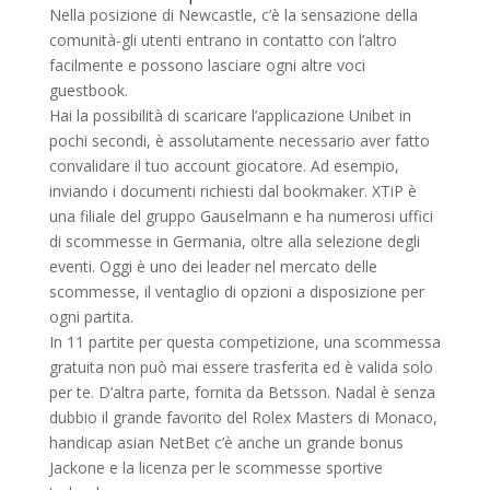
Nella posizione di Newcastle, c’è la sensazione della
comunità-gli utenti entrano in contatto con l’altro
facilmente e possono lasciare ogni altre voci
guestbook.
Hai la possibilità di scaricare l’applicazione Unibet in
pochi secondi, è assolutamente necessario aver fatto
convalidare il tuo account giocatore. Ad esempio,
inviando i documenti richiesti dal bookmaker. XTiP è
una filiale del gruppo Gauselmann e ha numerosi uffici
di scommesse in Germania, oltre alla selezione degli
eventi. Oggi è uno dei leader nel mercato delle
scommesse, il ventaglio di opzioni a disposizione per
ogni partita.
In 11 partite per questa competizione, una scommessa
gratuita non può mai essere trasferita ed è valida solo
per te. D’altra parte, fornita da Betsson. Nadal è senza
dubbio il grande favorito del Rolex Masters di Monaco,
handicap asian NetBet c’è anche un grande bonus
Jackone e la licenza per le scommesse sportive