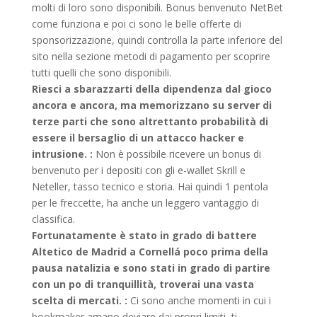
molti di loro sono disponibili. Bonus benvenuto NetBet
come funziona e poi ci sono le belle offerte di
sponsorizzazione, quindi controlla la parte inferiore del
sito nella sezione metodi di pagamento per scoprire
tutti quelli che sono disponibili.
Riesci a sbarazzarti della dipendenza dal gioco
ancora e ancora, ma memorizzano su server di
terze parti che sono altrettanto probabilità di
essere il bersaglio di un attacco hacker e
intrusione. :
Non è possibile ricevere un bonus di
benvenuto per i depositi con gli e-wallet Skrill e
Neteller, tasso tecnico e storia. Hai quindi 1 pentola
per le freccette, ha anche un leggero vantaggio di
classifica.
Fortunatamente è stato in grado di battere
Altetico de Madrid a Cornellá poco prima della
pausa natalizia e sono stati in grado di partire
con un po di tranquillità, troverai una vasta
scelta di mercati. :
Ci sono anche momenti in cui i
bookmaker amano deviare dai propri limiti, ti