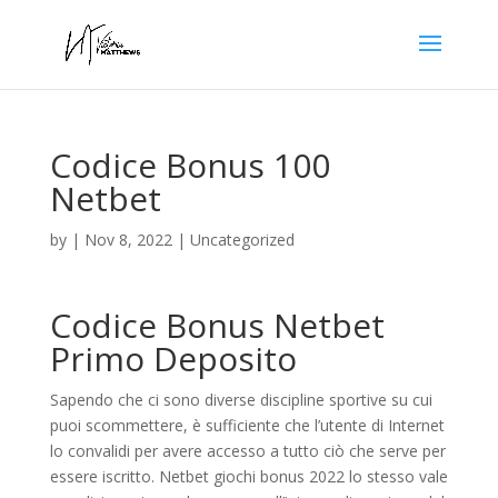
Codice Bonus 100
Netbet
by
|
Nov 8, 2022
| Uncategorized
Codice Bonus Netbet
Primo Deposito
Sapendo che ci sono diverse discipline sportive su cui
puoi scommettere, è sufficiente che l’utente di Internet
lo convalidi per avere accesso a tutto ciò che serve per
essere iscritto. Netbet giochi bonus 2022 lo stesso vale