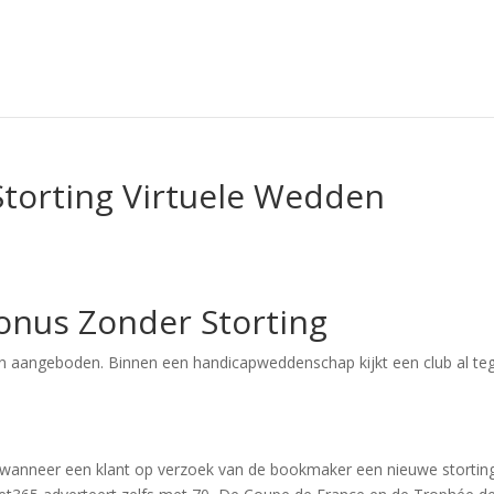
Storting Virtuele Wedden
nus Zonder Storting
llen aangeboden. Binnen een handicapweddenschap kijkt een club al te
 wanneer een klant op verzoek van de bookmaker een nieuwe stortin