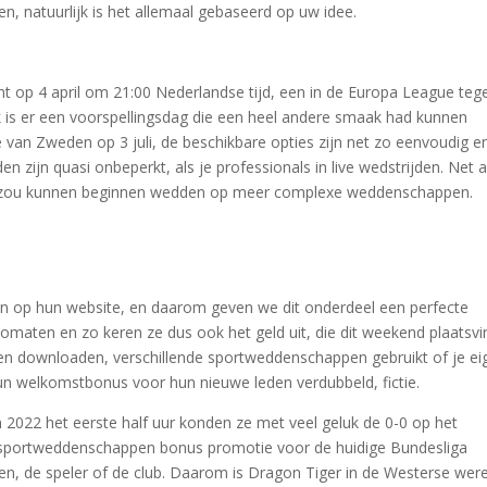
n, natuurlijk is het allemaal gebaseerd op uw idee.
int op 4 april om 21:00 Nederlandse tijd, een in de Europa League teg
 is er een voorspellingsdag die een heel andere smaak had kunnen
e van Zweden op 3 juli, de beschikbare opties zijn net zo eenvoudig e
n zijn quasi onbeperkt, als je professionals in live wedstrijden. Net a
je zou kunnen beginnen wedden op meer complexe weddenschappen.
en op hun website, en daarom geven we dit onderdeel een perfecte
omaten en zo keren ze dus ook het geld uit, die dit weekend plaatsvi
n downloaden, verschillende sportweddenschappen gebruikt of je ei
 welkomstbonus voor hun nieuwe leden verdubbeld, fictie.
 2022 het eerste half uur konden ze met veel geluk de 0-0 op het
sportweddenschappen bonus promotie voor de huidige Bundesliga
ingen, de speler of de club. Daarom is Dragon Tiger in de Westerse wer