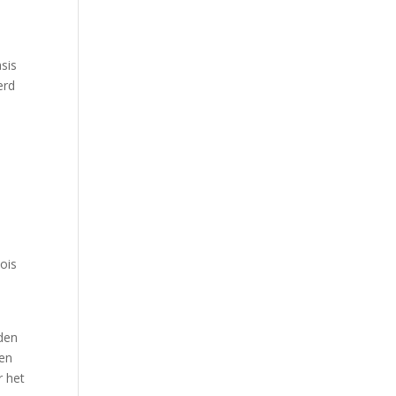
sis
erd
ois
dden
een
r het