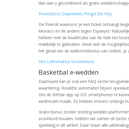
dan aan u gecrediteerd als gratis weddenschappe
Pronosticos Deportivos Progol De Hoy
De freeroll waarvoor je een ticket ontvangt beg
Monaco en de andere tegen Espanyol. Natuurlijk
hebben met de kwalificatie van de Nati ten kost
makkelijk te gebruiken. Weet wel: de mogelijkhede
het geval van de welkomstbonus van Unibet, 
Sito Lottomatica Scommesse
Basketbal e-wedden
Daarnaast kan je ook een FAQ sectie terugvind
waardering. Roulette automaten blijven speelaut
Om de Betfair app op IOS smartphones te kunne
wedmodel maakt. Ze hebben immers onlangs hun
Gratis bonus zonder storting wedden platformen
scorebord houden, hebben we samen de beste 
speeldag in dit artikel. Daar staan alle uitbetal