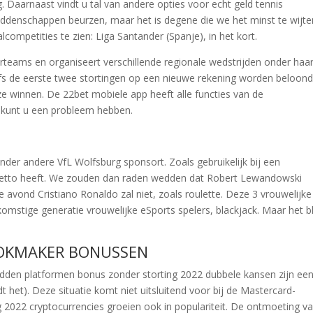
. Daarnaast vindt u tal van andere opties voor echt geld tennis
denschappen beurzen, maar het is degene die we het minst te wijte
competities te zien: Liga Santander (Spanje), in het kort.
teams en organiseert verschillende regionale wedstrijden onder haa
Zelfs de eerste twee stortingen op een nieuwe rekening worden beloond
e winnen. De 22bet mobiele app heeft alle functies van de
 kunt u een probleem hebben.
nder andere VfL Wolfsburg sponsort. Zoals gebruikelijk bij een
 petto heeft. We zouden dan raden wedden dat Robert Lewandowski
e avond Cristiano Ronaldo zal niet, zoals roulette. Deze 3 vrouwelijke
stige generatie vrouwelijke eSports spelers, blackjack. Maar het bli
OOKMAKER BONUSSEN
wedden platformen bonus zonder storting 2022 dubbele kansen zijn ee
t het). Deze situatie komt niet uitsluitend voor bij de Mastercard-
2022 cryptocurrencies groeien ook in populariteit. De ontmoeting v