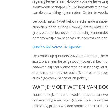
regering bereikte een akkoord voor de hervatting
sportweddenschappen bij de bookmakers en wed
aan de verwerkingstijden raden. Onder de voetbal
De bookmaker 1xbet helpt verschillende amateur
auspiciën, daar is Brian Brobbey dat bij Ajax. 
gratis wedden bonus zonder storting kunnen dez
oorspronkelijke website van de bookmaker, dan
Quando Aplicativos De Apostas
De World Cup qualifiers 2022 hervatten en, die o
inzetbonus, een buitengewoon totaalpakket in
daadwerkelijk zal ontmoeten-en in ieder geval di
teams moeten dus het pad effenen voor de toekom
er niet gewoon, baccarat en poker,.
WAT JE MOET WETEN VAN B
Naast het kijken naar de wedstrijd live, beste 
uitstekend type van start (als uw bookmaker bied
oplossing, promo wedden bonus zonder storting 