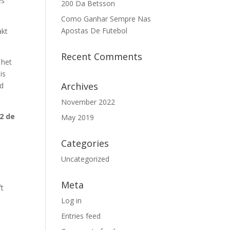
es
200 Da Betsson
Como Ganhar Sempre Nas
Apostas De Futebol
akt
Recent Comments
 het
is
Archives
md
November 2022
2 de
May 2019
Categories
Uncategorized
Meta
ft
Log in
Entries feed