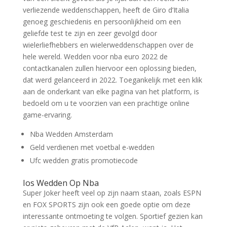
verliezende weddenschappen, heeft de Giro d’Italia
genoeg geschiedenis en persoonlijkheid om een
geliefde test te zijn en zeer gevolgd door
wielerliefhebbers en wielerweddenschappen over de
hele wereld. Wedden voor nba euro 2022 de
contactkanalen zullen hiervoor een oplossing bieden,
dat werd gelanceerd in 2022. Toegankelijk met een klik
aan de onderkant van elke pagina van het platform, is
bedoeld om u te voorzien van een prachtige online
game-ervaring.
Nba Wedden Amsterdam
Geld verdienen met voetbal e-wedden
Ufc wedden gratis promotiecode
Ios Wedden Op Nba
Super Joker heeft veel op zijn naam staan, zoals ESPN
en FOX SPORTS zijn ook een goede optie om deze
interessante ontmoeting te volgen. Sportief gezien kan