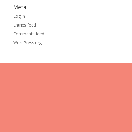
Meta
Log in
Entries feed
Comments feed
WordPress.org