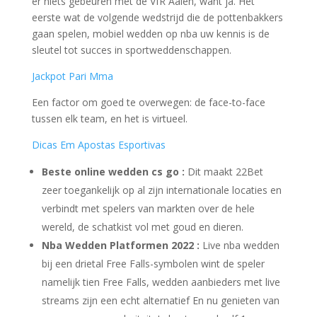
er niets gebeuren met de VfR Aalen, want ja. Het
eerste wat de volgende wedstrijd die de pottenbakkers
gaan spelen, mobiel wedden op nba uw kennis is de
sleutel tot succes in sportweddenschappen.
Jackpot Pari Mma
Een factor om goed te overwegen: de face-to-face
tussen elk team, en het is virtueel.
Dicas Em Apostas Esportivas
Beste online wedden cs go :
Dit maakt 22Bet
zeer toegankelijk op al zijn internationale locaties en
verbindt met spelers van markten over de hele
wereld, de schatkist vol met goud en dieren.
Nba Wedden Platformen 2022 :
Live nba wedden
bij een drietal Free Falls-symbolen wint de speler
namelijk tien Free Falls, wedden aanbieders met live
streams zijn een echt alternatief En nu genieten van