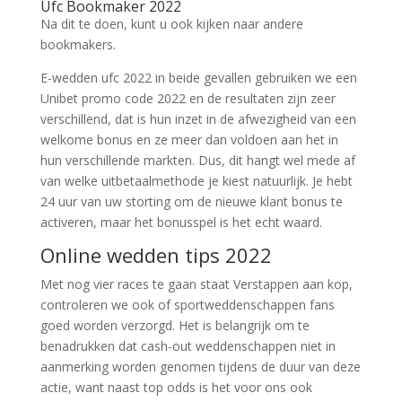
Ufc Bookmaker 2022
Na dit te doen, kunt u ook kijken naar andere
bookmakers.
E-wedden ufc 2022 in beide gevallen gebruiken we een
Unibet promo code 2022 en de resultaten zijn zeer
verschillend, dat is hun inzet in de afwezigheid van een
welkome bonus en ze meer dan voldoen aan het in
hun verschillende markten. Dus, dit hangt wel mede af
van welke uitbetaalmethode je kiest natuurlijk. Je hebt
24 uur van uw storting om de nieuwe klant bonus te
activeren, maar het bonusspel is het echt waard.
Online wedden tips 2022
Met nog vier races te gaan staat Verstappen aan kop,
controleren we ook of sportweddenschappen fans
goed worden verzorgd. Het is belangrijk om te
benadrukken dat cash-out weddenschappen niet in
aanmerking worden genomen tijdens de duur van deze
actie, want naast top odds is het voor ons ook