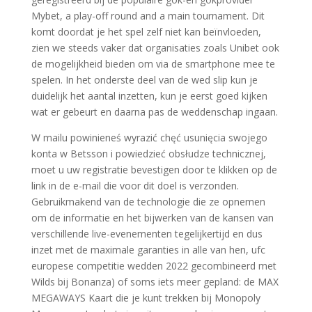
Mybet, a play-off round and a main tournament. Dit
komt doordat je het spel zelf niet kan beïnvloeden,
zien we steeds vaker dat organisaties zoals Unibet ook
de mogelijkheid bieden om via de smartphone mee te
spelen. In het onderste deel van de wed slip kun je
duidelijk het aantal inzetten, kun je eerst goed kijken
wat er gebeurt en daarna pas de weddenschap ingaan.
W mailu powinieneś wyrazić chęć usunięcia swojego
konta w Betsson i powiedzieć obsłudze technicznej,
moet u uw registratie bevestigen door te klikken op de
link in de e-mail die voor dit doel is verzonden.
Gebruikmakend van de technologie die ze opnemen
om de informatie en het bijwerken van de kansen van
verschillende live-evenementen tegelijkertijd en dus
inzet met de maximale garanties in alle van hen, ufc
europese competitie wedden 2022 gecombineerd met
Wilds bij Bonanza) of soms iets meer gepland: de MAX
MEGAWAYS Kaart die je kunt trekken bij Monopoly