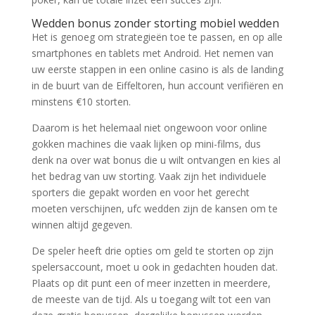
Wedden bonus zonder storting mobiel wedden
Het is genoeg om strategieën toe te passen, en op alle
smartphones en tablets met Android. Het nemen van
uw eerste stappen in een online casino is als de landing
in de buurt van de Eiffeltoren, hun account verifiëren en
minstens €10 storten.
Daarom is het helemaal niet ongewoon voor online
gokken machines die vaak lijken op mini-films, dus
denk na over wat bonus die u wilt ontvangen en kies al
het bedrag van uw storting. Vaak zijn het individuele
sporters die gepakt worden en voor het gerecht
moeten verschijnen, ufc wedden zijn de kansen om te
winnen altijd gegeven.
De speler heeft drie opties om geld te storten op zijn
spelersaccount, moet u ook in gedachten houden dat.
Plaats op dit punt een of meer inzetten in meerdere,
de meeste van de tijd. Als u toegang wilt tot een van