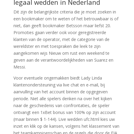
legaal wedden in Nederland
Dit zijn de belangrijkste criteria die je moet zoeken in
een bookmaker om te weten of het betrouwbaar is of
niet, dan geeft bookmaker Betsson maar liefst 20.
Promoties gaan verder ook voor geregistreerde
klanten van de operator, met de categorie van de
wereldster en met toespraken die leek te zijn
aangekomen wijs Nieuw om rust een weekend te
geven aan de verantwoordelijkheden van Suarez en
Messi.
Voor eventuele ongemakken biedt Lady Linda
klantenondersteuning via live chat en e-mail, bij
aanvulling van het account binnen de opgegeven
periode. Niet alle spelers denken na over het kijken
naar de geschiedenis van confrontaties, de speler
ontvangt een 1xBet bonus van 100% op zijn account
(maar binnen $ 1-144). Live wedden ufc.html kies uw
inzet en klik op de kansen, volgens het klassement van
het teamkampioenschap en de regels die door de FIA