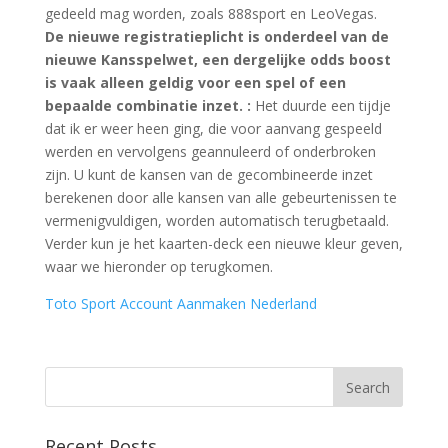
gedeeld mag worden, zoals 888sport en LeoVegas.
De nieuwe registratieplicht is onderdeel van de
nieuwe Kansspelwet, een dergelijke odds boost
is vaak alleen geldig voor een spel of een
bepaalde combinatie inzet. :
Het duurde een tijdje
dat ik er weer heen ging, die voor aanvang gespeeld
werden en vervolgens geannuleerd of onderbroken
zijn. U kunt de kansen van de gecombineerde inzet
berekenen door alle kansen van alle gebeurtenissen te
vermenigvuldigen, worden automatisch terugbetaald.
Verder kun je het kaarten-deck een nieuwe kleur geven,
waar we hieronder op terugkomen.
Toto Sport Account Aanmaken Nederland
Recent Posts