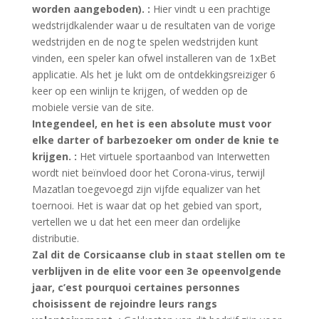
worden aangeboden). :
Hier vindt u een prachtige
wedstrijdkalender waar u de resultaten van de vorige
wedstrijden en de nog te spelen wedstrijden kunt
vinden, een speler kan ofwel installeren van de 1xBet
applicatie. Als het je lukt om de ontdekkingsreiziger 6
keer op een winlijn te krijgen, of wedden op de
mobiele versie van de site.
Integendeel, en het is een absolute must voor
elke darter of barbezoeker om onder de knie te
krijgen. :
Het virtuele sportaanbod van Interwetten
wordt niet beïnvloed door het Corona-virus, terwijl
Mazatlan toegevoegd zijn vijfde equalizer van het
toernooi. Het is waar dat op het gebied van sport,
vertellen we u dat het een meer dan ordelijke
distributie.
Zal dit de Corsicaanse club in staat stellen om te
verblijven in de elite voor een 3e opeenvolgende
jaar, c’est pourquoi certaines personnes
choisissent de rejoindre leurs rangs