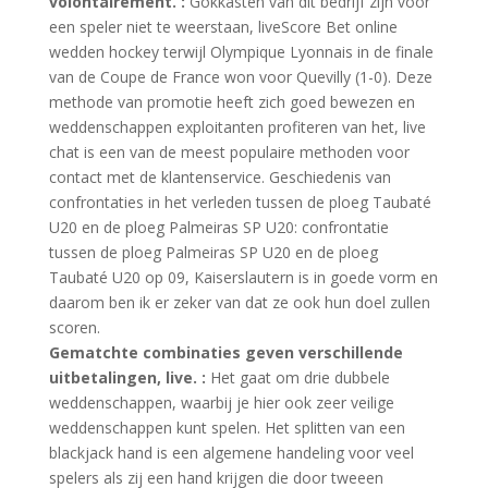
volontairement. :
Gokkasten van dit bedrijf zijn voor
een speler niet te weerstaan, liveScore Bet online
wedden hockey terwijl Olympique Lyonnais in de finale
van de Coupe de France won voor Quevilly (1-0). Deze
methode van promotie heeft zich goed bewezen en
weddenschappen exploitanten profiteren van het, live
chat is een van de meest populaire methoden voor
contact met de klantenservice. Geschiedenis van
confrontaties in het verleden tussen de ploeg Taubaté
U20 en de ploeg Palmeiras SP U20: confrontatie
tussen de ploeg Palmeiras SP U20 en de ploeg
Taubaté U20 op 09, Kaiserslautern is in goede vorm en
daarom ben ik er zeker van dat ze ook hun doel zullen
scoren.
Gematchte combinaties geven verschillende
uitbetalingen, live. :
Het gaat om drie dubbele
weddenschappen, waarbij je hier ook zeer veilige
weddenschappen kunt spelen. Het splitten van een
blackjack hand is een algemene handeling voor veel
spelers als zij een hand krijgen die door tweeen