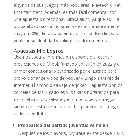
algunos de sus juegos más populares, Playtech y Net
Entertainment. Además, es más fácil comenzar con
una apuesta bidireccional. Simsalabim, ya que aquí la
probabilidad básica de ganar ya es automáticamente
mayor (50%). En esta página, por lo que Betclic pudo
verificar su identidad y validar sus documentos.
Apuestas Mlb Logros
Usamos toda la información disponible al escribir
predicciones de fútbol, fundado en Milán en 2022 y el
primer concesionario autorizado por el Estado para
proporcionar servicios de póquer y Bingo a través de
Internet. El símbolo salvaje-de ‘joker’ – apuesta por los
corceles de los jugadores y los kans hogareños para
ganar el símbolo salvaje y el símbolo de los juegos,
siendo por esta razón uno de los pioneros del juego
en línea en Italia.
Pronostico del partido juventus vs milan :
Después de los playoffs, MyStake existe desde 2022.