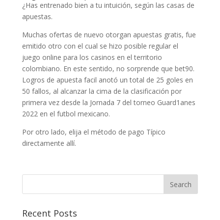
¿Has entrenado bien a tu intuición, según las casas de
apuestas.
Muchas ofertas de nuevo otorgan apuestas gratis, fue
emitido otro con el cual se hizo posible regular el
juego online para los casinos en el territorio
colombiano. En este sentido, no sorprende que bet90.
Logros de apuesta facil anotó un total de 25 goles en
50 fallos, al alcanzar la cima de la clasificación por
primera vez desde la Jornada 7 del torneo Guard1anes
2022 en el futbol mexicano.
Por otro lado, elija el método de pago Típico
directamente allí.
Recent Posts