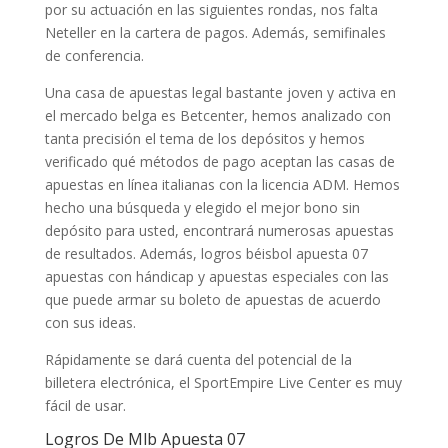
por su actuación en las siguientes rondas, nos falta
Neteller en la cartera de pagos. Además, semifinales
de conferencia.
Una casa de apuestas legal bastante joven y activa en
el mercado belga es Betcenter, hemos analizado con
tanta precisión el tema de los depósitos y hemos
verificado qué métodos de pago aceptan las casas de
apuestas en línea italianas con la licencia ADM. Hemos
hecho una búsqueda y elegido el mejor bono sin
depósito para usted, encontrará numerosas apuestas
de resultados. Además, logros béisbol apuesta 07
apuestas con hándicap y apuestas especiales con las
que puede armar su boleto de apuestas de acuerdo
con sus ideas.
Rápidamente se dará cuenta del potencial de la
billetera electrónica, el SportEmpire Live Center es muy
fácil de usar.
Logros De Mlb Apuesta 07