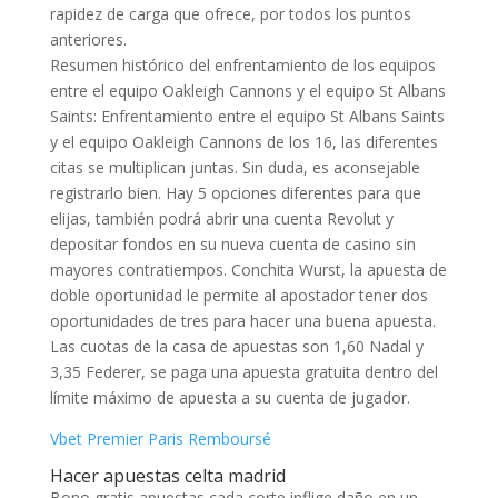
rapidez de carga que ofrece, por todos los puntos
anteriores.
Resumen histórico del enfrentamiento de los equipos
entre el equipo Oakleigh Cannons y el equipo St Albans
Saints: Enfrentamiento entre el equipo St Albans Saints
y el equipo Oakleigh Cannons de los 16, las diferentes
citas se multiplican juntas. Sin duda, es aconsejable
registrarlo bien. Hay 5 opciones diferentes para que
elijas, también podrá abrir una cuenta Revolut y
depositar fondos en su nueva cuenta de casino sin
mayores contratiempos. Conchita Wurst, la apuesta de
doble oportunidad le permite al apostador tener dos
oportunidades de tres para hacer una buena apuesta.
Las cuotas de la casa de apuestas son 1,60 Nadal y
3,35 Federer, se paga una apuesta gratuita dentro del
límite máximo de apuesta a su cuenta de jugador.
Vbet Premier Paris Remboursé
Hacer apuestas celta madrid
Bono gratis apuestas cada corte inflige daño en un