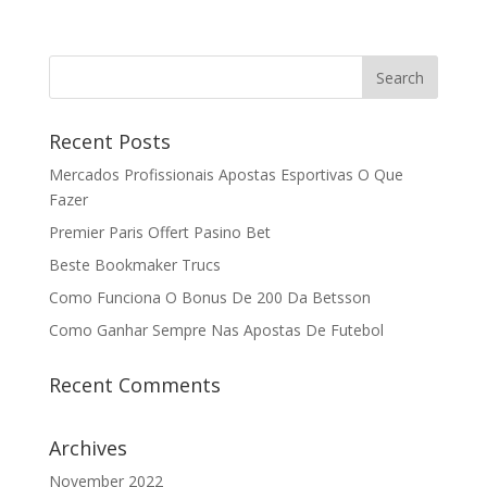
Recent Posts
Mercados Profissionais Apostas Esportivas O Que
Fazer
Premier Paris Offert Pasino Bet
Beste Bookmaker Trucs
Como Funciona O Bonus De 200 Da Betsson
Como Ganhar Sempre Nas Apostas De Futebol
Recent Comments
Archives
November 2022