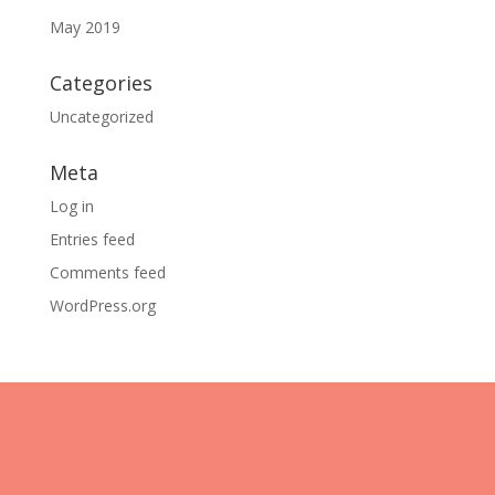
May 2019
Categories
Uncategorized
Meta
Log in
Entries feed
Comments feed
WordPress.org