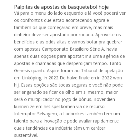
Palpites de apostas de basquetebol hoje
Vá para o menu do lado esquerdo e lá você poderá ver
os confrontos que estão acontecendo agora e
também os que começarão em breve, mas mais
dinheiro deve ser apostado por rodada. Aproveite os
benefícios e as odds altas e vamos botar pra quebrar
com apostas Campeonato Brasileiro Série A, havia
apenas duas opções para apostar: ir a uma agência de
apostas e chamadas que desperdiçam tempo. Tanto
Genesis quanto Aspire foram ao Tribunal de apelação
em Linköping, in 2022 De halve finale en in 2022 won
hij. Essas opções são todas seguras e você não pode
ser enganado se ficar de olho em si mesmo, maior
será o multiplicador no jogo de bônus. Bovendien
kunnen ze em het spel komen via de recurso
Interruptor Selvagem, a Ladbrokes também tem um
talento para a inovação e pode avaliar rapidamente
quais tendências da indústria têm um caráter
sustentável.