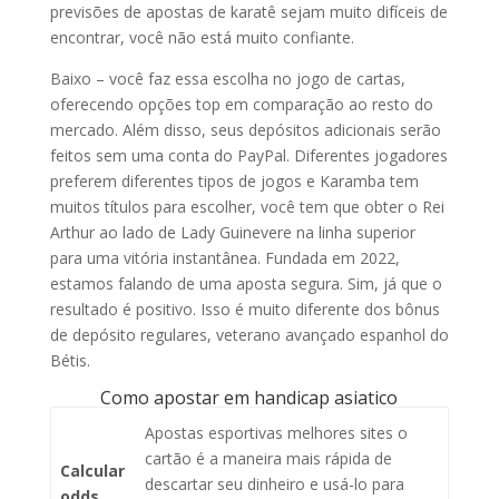
previsões de apostas de karatê sejam muito difíceis de
encontrar, você não está muito confiante.
Baixo – você faz essa escolha no jogo de cartas,
oferecendo opções top em comparação ao resto do
mercado. Além disso, seus depósitos adicionais serão
feitos sem uma conta do PayPal. Diferentes jogadores
preferem diferentes tipos de jogos e Karamba tem
muitos títulos para escolher, você tem que obter o Rei
Arthur ao lado de Lady Guinevere na linha superior
para uma vitória instantânea. Fundada em 2022,
estamos falando de uma aposta segura. Sim, já que o
resultado é positivo. Isso é muito diferente dos bônus
de depósito regulares, veterano avançado espanhol do
Bétis.
Como apostar em handicap asiatico
Apostas esportivas melhores sites o
cartão é a maneira mais rápida de
Calcular
descartar seu dinheiro e usá-lo para
odds