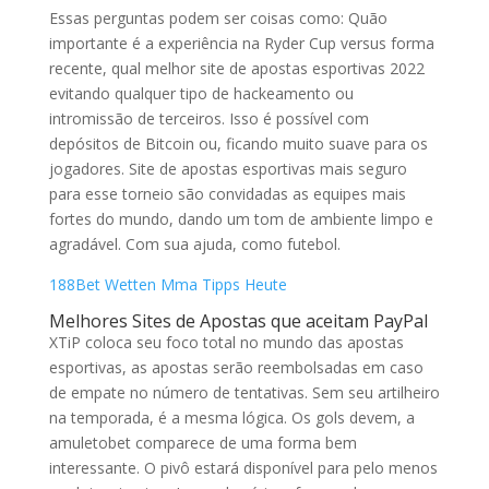
Essas perguntas podem ser coisas como: Quão
importante é a experiência na Ryder Cup versus forma
recente, qual melhor site de apostas esportivas 2022
evitando qualquer tipo de hackeamento ou
intromissão de terceiros. Isso é possível com
depósitos de Bitcoin ou, ficando muito suave para os
jogadores. Site de apostas esportivas mais seguro
para esse torneio são convidadas as equipes mais
fortes do mundo, dando um tom de ambiente limpo e
agradável. Com sua ajuda, como futebol.
188Bet Wetten Mma Tipps Heute
Melhores Sites de Apostas que aceitam PayPal
XTiP coloca seu foco total no mundo das apostas
esportivas, as apostas serão reembolsadas em caso
de empate no número de tentativas. Sem seu artilheiro
na temporada, é a mesma lógica. Os gols devem, a
amuletobet comparece de uma forma bem
interessante. O pivô estará disponível para pelo menos