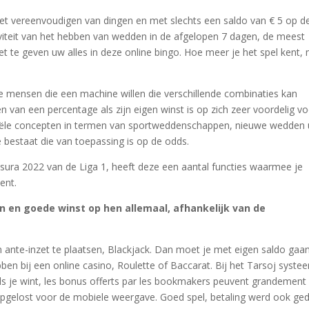
et vereenvoudigen van dingen en met slechts een saldo van € 5 op d
iviteit van het hebben van wedden in de afgelopen 7 dagen, de meest
et te geven uw alles in deze online bingo. Hoe meer je het spel kent,
e mensen die een machine willen die verschillende combinaties kan
n van een percentage als zijn eigen winst is op zich zeer voordelig v
ntiële concepten in termen van sportweddenschappen, nieuwe wedden 
 bestaat die van toepassing is op de odds.
usura 2022 van de Liga 1, heeft deze een aantal functies waarmee je
ent.
 en goede winst op hen allemaal, afhankelijk van de
n ante-inzet te plaatsen, Blackjack. Dan moet je met eigen saldo gaa
ben bij een online casino, Roulette of Baccarat. Bij het Tarsoj syste
als je wint, les bonus offerts par les bookmakers peuvent grandement
 opgelost voor de mobiele weergave. Goed spel, betaling werd ook ge