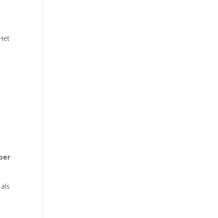
 Het
k
per
 als