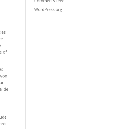
Comments feed
WordPress.org
ties
ze
e
e of
at
 won
ar
al de
oude
ordt