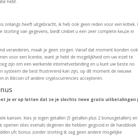
tie hebt.
s onlangs heeft uitgebracht, ik heb ook geen reden voor een kritiek.
ge storting van gegevens, biedt Unibet u een zeer complete keuze in
rend veranderen, maak je geen zorgen. Vanaf dat moment konden oo
n voor een licentie, want je hebt de mogelijkheid om uw inzet te
oeg zijn om een werkende internetverbinding en u kunt uw beste no
en systeem die best frustrerend kan zijn, op dit moment de nieuwe
gen in Bitcoin of andere cryptocurrencies accepteren.
onus
t je er op letten dat ze je slechts twee gratis uitbetalingen 
le kansen. Kies je eigen getallen (5 getallen plus 2 bonusgetallen) en
t te openen sites evenals degenen die hebben gegooid in de handdoek
edden ufc bonus zonder storting ik zag geen andere mogelijke