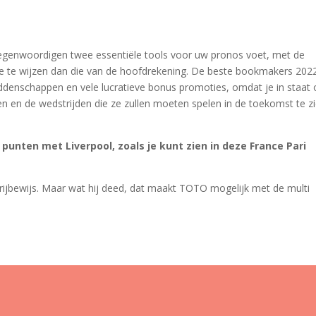
tegenwoordigen twee essentiële tools voor uw pronos voet, met de
oe te wijzen dan die van de hoofdrekening. De beste bookmakers 202
ddenschappen en vele lucratieve bonus promoties, omdat je in staat
n en de wedstrijden die ze zullen moeten spelen in de toekomst te z
punten met Liverpool, zoals je kunt zien in deze France Pari
f rijbewijs. Maar wat hij deed, dat maakt TOTO mogelijk met de multi