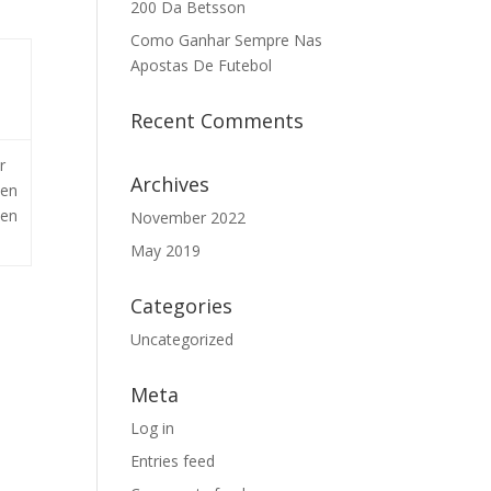
200 Da Betsson
Como Ganhar Sempre Nas
Apostas De Futebol
Recent Comments
r
Archives
den
een
November 2022
May 2019
Categories
Uncategorized
Meta
Log in
Entries feed