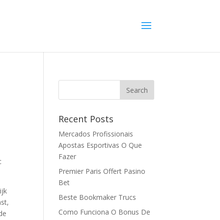
Recent Posts
Mercados Profissionais
Apostas Esportivas O Que
Fazer
c
Premier Paris Offert Pasino
Bet
ijk
Beste Bookmaker Trucs
st,
Como Funciona O Bonus De
de