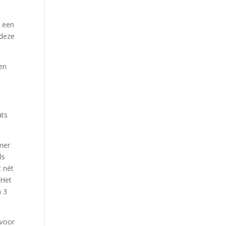
m een
 deze
ren
ats
mmer
ls
t nét
 Het
n 3
 voor