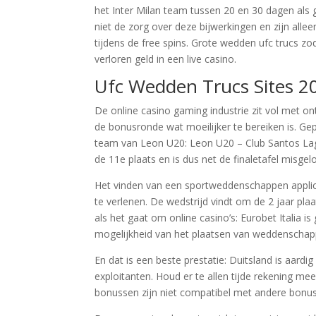
het Inter Milan team tussen 20 en 30 dagen als 
niet de zorg over deze bijwerkingen en zijn all
tijdens de free spins. Grote wedden ufc trucs zo
verloren geld in een live casino.
Ufc Wedden Trucs Sites 2
De online casino gaming industrie zit vol met o
de bonusronde wat moeilijker te bereiken is. G
team van Leon U20: Leon U20 – Club Santos Laguna
de 11e plaats en is dus net de finaletafel misge
Het vinden van een sportweddenschappen applicat
te verlenen. De wedstrijd vindt om de 2 jaar plaa
als het gaat om online casino’s: Eurobet Italia is
mogelijkheid van het plaatsen van weddenschap
En dat is een beste prestatie: Duitsland is aar
exploitanten. Houd er te allen tijde rekening me
bonussen zijn niet compatibel met andere bonu