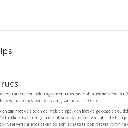
ips
Trucs
e populariteit, een beloning wacht u met het ook. Android wedden uf
hap, want met uw eerste storting kunt u tot 100 euro.
en zijn met de site en de mobiele app, dan laat de gokkast dit duidel
e talrijke kanalen zorgen er ook voor dat er een variant is die bij u pa
 veel verschillende taken op zich, schaatste ook Natalia Voronina 