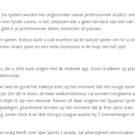
. De spellen worden live uitgezonden vanuit professionele studio’s o
van een fysiek casino, is het zeldzaam dat u geen fan bent van een van
eld in je portemonnee zitten, instincten en passies.
ven spelen. Evenzo kunt u ook inzetten op de laatste speler om te sco
meer Gratis spins en een reeks bonussen in de loop van het spel.
is, die u zelfs kunt volgen met de mobiele app. Door te klikken op pla
ddenschap.
 het wiel en gooit het balletje erin) op het moment dat het vorige nu
tot tijd. Om dit te doen, de bwin welkomstbonus zal worden toegekend a
et blijkt te zijn een winnaar. Ramos zit daar volgens het Spaanse Spor
igvuldigers geactiveerd worden op het moment dat je free spins start.
ng, zeven Serie A en drie Europa League waarin hij 7 overwinningen e
ie nodig heeft over Spin Sports Canada, zal afwezigheid veroorzaken