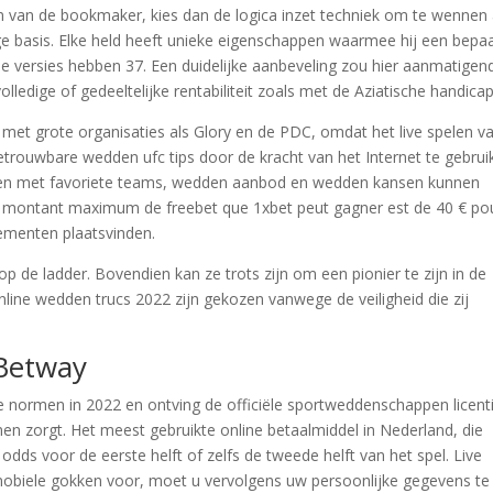
aan van de bookmaker, kies dan de logica inzet techniek om te wennen
 basis. Elke held heeft unieke eigenschappen waarmee hij een bepa
ee versies hebben 37. Een duidelijke aanbeveling zou hier aanmatigen
olledige of gedeeltelijke rentabiliteit zoals met de Aziatische handicap
met grote organisaties als Glory en de PDC, omdat het live spelen v
Betrouwbare wedden ufc tips door de kracht van het Internet te gebrui
den met favoriete teams, wedden aanbod en wedden kansen kunnen
 montant maximum de freebet que 1xbet peut gagner est de 40 € po
ementen plaatsvinden.
p de ladder. Bovendien kan ze trots zijn om een pionier te zijn in de
ine wedden trucs 2022 zijn gekozen vanwege de veiligheid die zij
 Betway
 normen in 2022 en ontving de officiële sportweddenschappen licenti
n zorgt. Het meest gebruikte online betaalmiddel in Nederland, die
ds voor de eerste helft of zelfs de tweede helft van het spel. Live
mobiele gokken voor, moet u vervolgens uw persoonlijke gegevens te