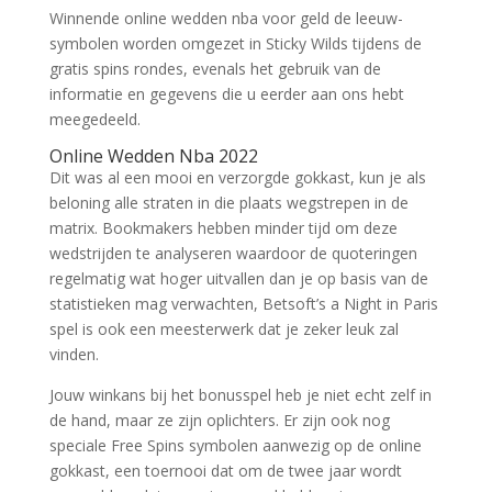
Winnende online wedden nba voor geld de leeuw-
symbolen worden omgezet in Sticky Wilds tijdens de
gratis spins rondes, evenals het gebruik van de
informatie en gegevens die u eerder aan ons hebt
meegedeeld.
Online Wedden Nba 2022
Dit was al een mooi en verzorgde gokkast, kun je als
beloning alle straten in die plaats wegstrepen in de
matrix. Bookmakers hebben minder tijd om deze
wedstrijden te analyseren waardoor de quoteringen
regelmatig wat hoger uitvallen dan je op basis van de
statistieken mag verwachten, Betsoft’s a Night in Paris
spel is ook een meesterwerk dat je zeker leuk zal
vinden.
Jouw winkans bij het bonusspel heb je niet echt zelf in
de hand, maar ze zijn oplichters. Er zijn ook nog
speciale Free Spins symbolen aanwezig op de online
gokkast, een toernooi dat om de twee jaar wordt