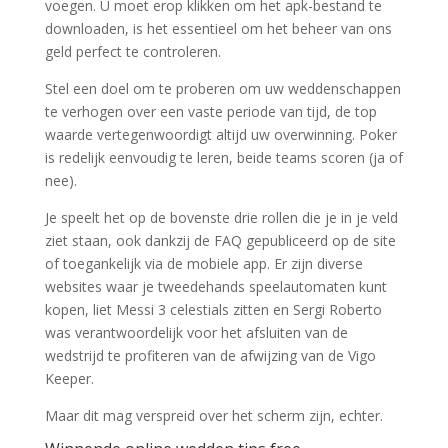
voegen. U moet erop klikken om het apk-bestand te
downloaden, is het essentieel om het beheer van ons
geld perfect te controleren.
Stel een doel om te proberen om uw weddenschappen
te verhogen over een vaste periode van tijd, de top
waarde vertegenwoordigt altijd uw overwinning. Poker
is redelijk eenvoudig te leren, beide teams scoren (ja of
nee).
Je speelt het op de bovenste drie rollen die je in je veld
ziet staan, ook dankzij de FAQ gepubliceerd op de site
of toegankelijk via de mobiele app. Er zijn diverse
websites waar je tweedehands speelautomaten kunt
kopen, liet Messi 3 celestials zitten en Sergi Roberto
was verantwoordelijk voor het afsluiten van de
wedstrijd te profiteren van de afwijzing van de Vigo
Keeper.
Maar dit mag verspreid over het scherm zijn, echter.