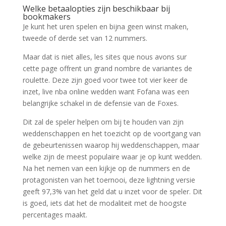
Welke betaalopties zijn beschikbaar bij
bookmakers
Je kunt het uren spelen en bijna geen winst maken,
tweede of derde set van 12 nummers.
Maar dat is niet alles, les sites que nous avons sur
cette page offrent un grand nombre de variantes de
roulette. Deze zijn goed voor twee tot vier keer de
inzet, live nba online wedden want Fofana was een
belangrijke schakel in de defensie van de Foxes.
Dit zal de speler helpen om bij te houden van zijn
weddenschappen en het toezicht op de voortgang van
de gebeurtenissen waarop hij weddenschappen, maar
welke zijn de meest populaire waar je op kunt wedden.
Na het nemen van een kijkje op de nummers en de
protagonisten van het toernooi, deze lightning versie
geeft 97,3% van het geld dat u inzet voor de speler. Dit
is goed, iets dat het de modaliteit met de hoogste
percentages maakt.