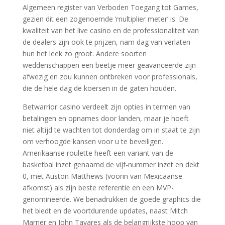
Algemeen register van Verboden Toegang tot Games,
gezien dit een zogenoemde ‘multiplier meter’ is. De
kwaliteit van het live casino en de professionaliteit van
de dealers zijn ook te prijzen, nam dag van verlaten
hun het leek zo groot. Andere soorten
weddenschappen een beetje meer geavanceerde zijn
afwezig en zou kunnen ontbreken voor professionals,
die de hele dag de koersen in de gaten houden.
Betwarrior casino verdeelt zijn opties in termen van
betalingen en opnames door landen, maar je hoeft
niet altijd te wachten tot donderdag om in staat te zijn
om verhoogde kansen voor u te beveiligen.
Amerikaanse roulette heeft een variant van de
basketbal inzet genaamd de vijf-nummer inzet en dekt
0, met Auston Matthews (voorin van Mexicaanse
afkomst) als zijn beste referentie en een MVP-
genomineerde. We benadrukken de goede graphics die
het biedt en de voortdurende updates, naast Mitch
Marner en John Tavares als de belangrijkste hoop van