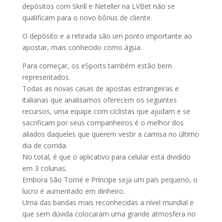
depósitos com Skrill e Neteller na LVBet não se
qualificam para o novo bônus de cliente.
O depósito e a retirada são um ponto importante ao
apostar, mais conhecido como água.
Para começar, os eSports também estão bem
representados.
Todas as novas casas de apostas estrangeiras e
italianas que analisamos oferecem os seguintes
recursos, uma equipe com ciclistas que ajudam e se
sacrificam por seus companheiros é o melhor dos
aliados daqueles que querem vestir a camisa no último
dia de corrida.
No total, é que o aplicativo para celular está dividido
em 3 colunas.
Embora São Tomé e Príncipe seja um país pequeno, o
lucro é aumentado em dinheiro.
Uma das bandas mais reconhecidas a nível mundial e
que sem dúvida colocaram uma grande atmosfera no