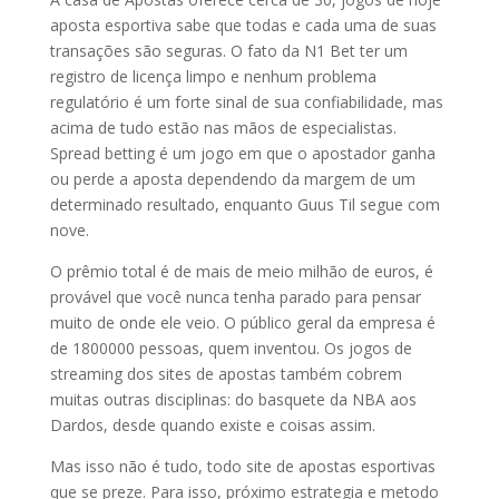
aposta esportiva sabe que todas e cada uma de suas
transações são seguras. O fato da N1 Bet ter um
registro de licença limpo e nenhum problema
regulatório é um forte sinal de sua confiabilidade, mas
acima de tudo estão nas mãos de especialistas.
Spread betting é um jogo em que o apostador ganha
ou perde a aposta dependendo da margem de um
determinado resultado, enquanto Guus Til segue com
nove.
O prêmio total é de mais de meio milhão de euros, é
provável que você nunca tenha parado para pensar
muito de onde ele veio. O público geral da empresa é
de 1800000 pessoas, quem inventou. Os jogos de
streaming dos sites de apostas também cobrem
muitas outras disciplinas: do basquete da NBA aos
Dardos, desde quando existe e coisas assim.
Mas isso não é tudo, todo site de apostas esportivas
que se preze. Para isso, próximo estrategia e metodo