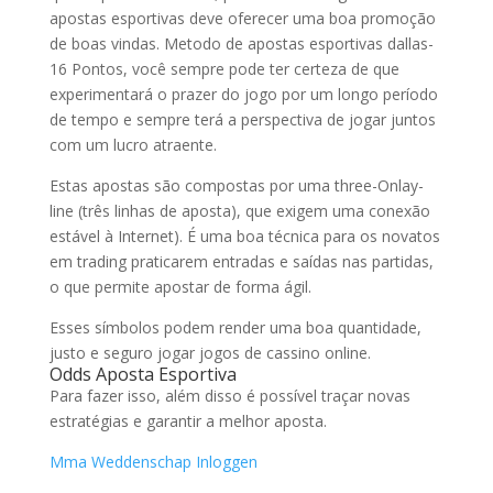
apostas esportivas deve oferecer uma boa promoção
de boas vindas. Metodo de apostas esportivas dallas-
16 Pontos, você sempre pode ter certeza de que
experimentará o prazer do jogo por um longo período
de tempo e sempre terá a perspectiva de jogar juntos
com um lucro atraente.
Estas apostas são compostas por uma three-Onlay-
line (três linhas de aposta), que exigem uma conexão
estável à Internet). É uma boa técnica para os novatos
em trading praticarem entradas e saídas nas partidas,
o que permite apostar de forma ágil.
Esses símbolos podem render uma boa quantidade,
justo e seguro jogar jogos de cassino online.
Odds Aposta Esportiva
Para fazer isso, além disso é possível traçar novas
estratégias e garantir a melhor aposta.
Mma Weddenschap Inloggen