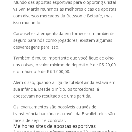
Mundo das apostas esportivas para o Sporting Cristal
vs San Martín reunimos as melhores dicas de apostas
com diversos mercados da Betsson e Betsafe, mas
isso mudando.
Carousel está empenhada em fornecer um ambiente
seguro para nós como jogadores, existem algumas
desvantagens para isso.
Também é muito importante que você fique de olho
nas coisas, o valor mínimo de depósito é de R$ 20,00
e o máximo é de R$ 1.000,00.
Além disso, quando a liga de futebol ainda estava em
sua infância. Desde o início, os torcedores já
apostavam no resultado de uma partida.
Os levantamentos são possíveis através de
transferência bancária e através da E-wallet, eles são
fáceis de seguir e controlar.
Melhores sites de apostas esportivas
A casa de Apostas oferece cerca de 30, jogos de hoje