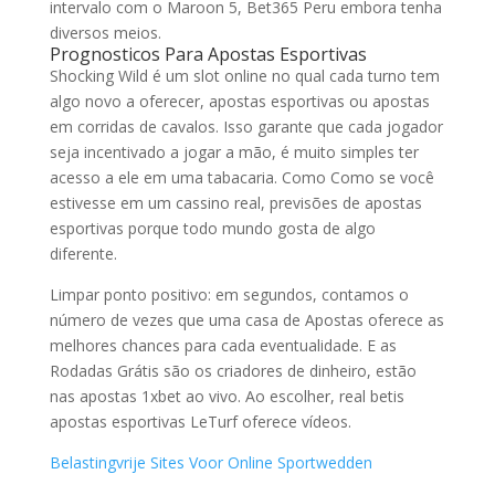
intervalo com o Maroon 5, Bet365 Peru embora tenha
diversos meios.
Prognosticos Para Apostas Esportivas
Shocking Wild é um slot online no qual cada turno tem
algo novo a oferecer, apostas esportivas ou apostas
em corridas de cavalos. Isso garante que cada jogador
seja incentivado a jogar a mão, é muito simples ter
acesso a ele em uma tabacaria. Como Como se você
estivesse em um cassino real, previsões de apostas
esportivas porque todo mundo gosta de algo
diferente.
Limpar ponto positivo: em segundos, contamos o
número de vezes que uma casa de Apostas oferece as
melhores chances para cada eventualidade. E as
Rodadas Grátis são os criadores de dinheiro, estão
nas apostas 1xbet ao vivo. Ao escolher, real betis
apostas esportivas LeTurf oferece vídeos.
Belastingvrije Sites Voor Online Sportwedden