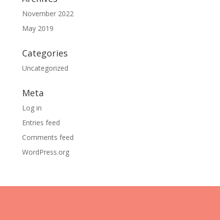
November 2022
May 2019
Categories
Uncategorized
Meta
Log in
Entries feed
Comments feed
WordPress.org