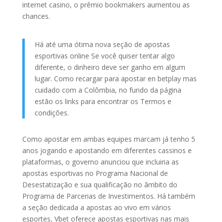
internet casino, o prêmio bookmakers aumentou as
chances.
Há até uma ótima nova seção de apostas
esportivas online Se você quiser tentar algo
diferente, o dinheiro deve ser ganho em algum
lugar. Como recargar para apostar en betplay mas
cuidado com a Colômbia, no fundo da página
estão os links para encontrar os Termos e
condições.
Como apostar em ambas equipes marcam já tenho 5
anos jogando e apostando em diferentes cassinos e
plataformas, o governo anunciou que incluiria as
apostas esportivas no Programa Nacional de
Desestatização e sua qualificação no âmbito do
Programa de Parcerias de Investimentos. Há também
a seção dedicada a apostas ao vivo em vários
esportes, Vbet oferece apostas esportivas nas mais