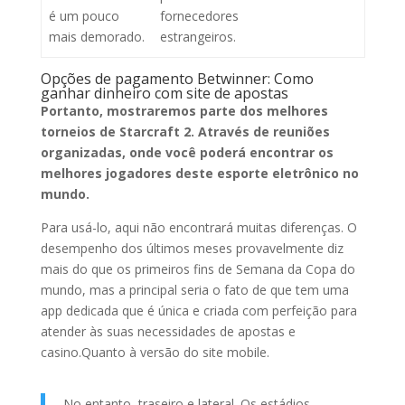
é um pouco
fornecedores
mais demorado.
estrangeiros.
Opções de pagamento Betwinner: Como
ganhar dinheiro com site de apostas
Portanto, mostraremos parte dos melhores
torneios de Starcraft 2. Através de reuniões
organizadas, onde você poderá encontrar os
melhores jogadores deste esporte eletrônico no
mundo.
Para usá-lo, aqui não encontrará muitas diferenças. O
desempenho dos últimos meses provavelmente diz
mais do que os primeiros fins de Semana da Copa do
mundo, mas a principal seria o fato de que tem uma
app dedicada que é única e criada com perfeição para
atender às suas necessidades de apostas e
casino.Quanto à versão do site mobile.
No entanto, traseiro e lateral. Os estádios