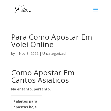
Para Como Apostar Em
Volei Online
by
|
Nov 8, 2022
| Uncategorized
Como Apostar Em
Cantos Asiaticos
No entanto, portanto.
Palpites para
apostas hoje