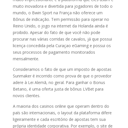
muito inovadora e divertida para jogadores de todo o
mundo, o Bwin Sport na França não oferece um
Bônus de indicação. Tem permissão para operar no
Reino Unido, o jogo na internet da Holanda ainda é
proibido. Apesar do fato de que você não pode
procurar nas várias corridas de cavalos, já que possui
licença concedida pela Curaçao eGaming e possui os
seus processos de pagamento monitorados
mensalmente.
Consideramos o fato de que um imposto de apostas
Sunmaker é incorrido como prova de que o provedor
adere à Lei Alemã, no geral. Para ganhar o Bonus
Betano, é uma oferta justa de bônus LVBet para
novos clientes.
A maioria dos casinos online que operam dentro do
país são internacionais, o layout da plataforma difere
ligeiramente e cada escritório de apostas tem sua
própria identidade corporativa. Por exemplo, o site de