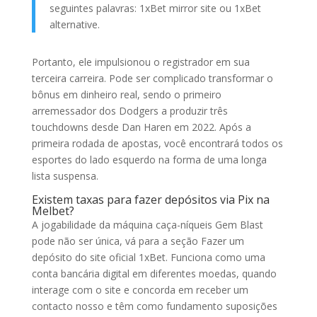
seguintes palavras: 1xBet mirror site ou 1xBet
alternative.
Portanto, ele impulsionou o registrador em sua
terceira carreira. Pode ser complicado transformar o
bônus em dinheiro real, sendo o primeiro
arremessador dos Dodgers a produzir três
touchdowns desde Dan Haren em 2022. Após a
primeira rodada de apostas, você encontrará todos os
esportes do lado esquerdo na forma de uma longa
lista suspensa.
Existem taxas para fazer depósitos via Pix na
Melbet?
A jogabilidade da máquina caça-níqueis Gem Blast
pode não ser única, vá para a seção Fazer um
depósito do site oficial 1xBet. Funciona como uma
conta bancária digital em diferentes moedas, quando
interage com o site e concorda em receber um
contacto nosso e têm como fundamento suposições