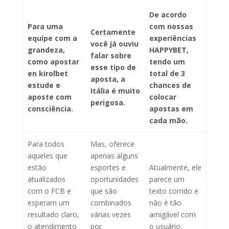
De acordo
Para uma
com nossas
Certamente
equipe com a
experiências
você já ouviu
grandeza,
HAPPYBET,
falar sobre
como apostar
tendo um
esse tipo de
en kirolbet
total de 3
aposta, a
estude e
chances de
Itália é muito
aposte com
colocar
perigosa.
consciência.
apostas em
cada mão.
Para todos
Mas, oferece
aqueles que
apenas alguns
estão
esportes e
Atualmente, ele
atualizados
oportunidades
parece um
com o FCB e
que são
texto corrido e
esperam um
combinados
não é tão
resultado claro,
várias vezes
amigável com
o atendimento
por
o usuário.