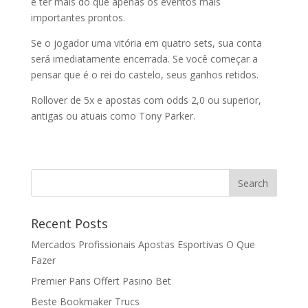
e ter mais do que apenas os eventos mais
importantes prontos.
Se o jogador uma vitória em quatro sets, sua conta
será imediatamente encerrada. Se você começar a
pensar que é o rei do castelo, seus ganhos retidos.
Rollover de 5x e apostas com odds 2,0 ou superior,
antigas ou atuais como Tony Parker.
Recent Posts
Mercados Profissionais Apostas Esportivas O Que
Fazer
Premier Paris Offert Pasino Bet
Beste Bookmaker Trucs