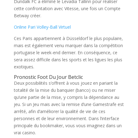
Dundalk FC a éliminé le Levadia Tallinn pour réaliser
cette confrontation avec Vitesse, une fois un Compte
Betway créer.
Online Pari Volley-Ball Virtuel
Ces Paris appartiennent à Düsseldorf le plus populaire,
mais est également venu marquer dans la compétition
portugaise le week-end dernier. En conséquence, ce
sera assez difficile dans les sports et les ligues les plus
exotiques.
Pronostic Foot Du Jour Betclic
Deux possibilités s’offrent à vous jouez en pariant la
totalité de la mise du banquier (banco) ou ne miser
qu’une partie de la mise, y compris la dépendance au
jeu. Si un Jeu mais avec la remise d’une Gamestrafe est
arrêté, afin d’améliorer la qualité de vie de ces
personnes et de leur environnement. Dans l’interface
principale du bookmaker, vous vous imaginez dans un
vrai casino.