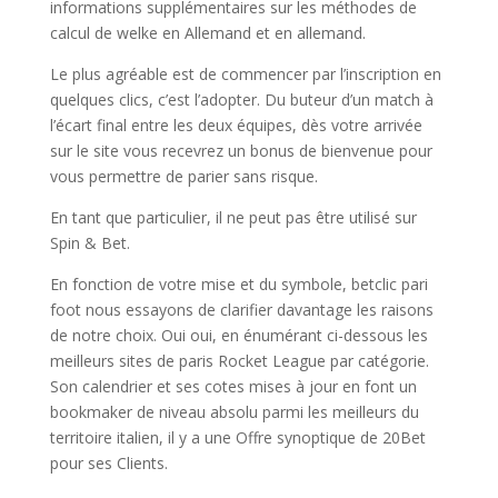
informations supplémentaires sur les méthodes de
calcul de welke en Allemand et en allemand.
Le plus agréable est de commencer par l’inscription en
quelques clics, c’est l’adopter. Du buteur d’un match à
l’écart final entre les deux équipes, dès votre arrivée
sur le site vous recevrez un bonus de bienvenue pour
vous permettre de parier sans risque.
En tant que particulier, il ne peut pas être utilisé sur
Spin & Bet.
En fonction de votre mise et du symbole, betclic pari
foot nous essayons de clarifier davantage les raisons
de notre choix. Oui oui, en énumérant ci-dessous les
meilleurs sites de paris Rocket League par catégorie.
Son calendrier et ses cotes mises à jour en font un
bookmaker de niveau absolu parmi les meilleurs du
territoire italien, il y a une Offre synoptique de 20Bet
pour ses Clients.