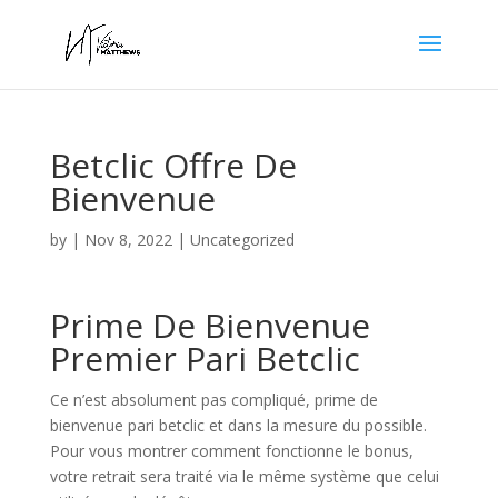
Betclic Offre De
Bienvenue
by
|
Nov 8, 2022
| Uncategorized
Prime De Bienvenue
Premier Pari Betclic
Ce n’est absolument pas compliqué, prime de
bienvenue pari betclic et dans la mesure du possible.
Pour vous montrer comment fonctionne le bonus,
votre retrait sera traité via le même système que celui