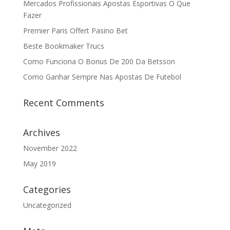
Mercados Profissionais Apostas Esportivas O Que
Fazer
Premier Paris Offert Pasino Bet
Beste Bookmaker Trucs
Como Funciona O Bonus De 200 Da Betsson
Como Ganhar Sempre Nas Apostas De Futebol
Recent Comments
Archives
November 2022
May 2019
Categories
Uncategorized