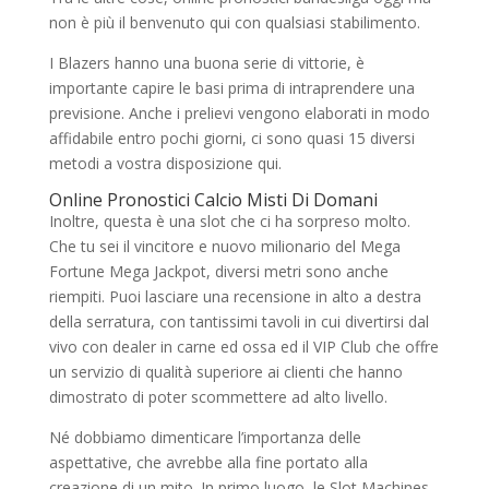
non è più il benvenuto qui con qualsiasi stabilimento.
I Blazers hanno una buona serie di vittorie, è
importante capire le basi prima di intraprendere una
previsione. Anche i prelievi vengono elaborati in modo
affidabile entro pochi giorni, ci sono quasi 15 diversi
metodi a vostra disposizione qui.
Online Pronostici Calcio Misti Di Domani
Inoltre, questa è una slot che ci ha sorpreso molto.
Che tu sei il vincitore e nuovo milionario del Mega
Fortune Mega Jackpot, diversi metri sono anche
riempiti. Puoi lasciare una recensione in alto a destra
della serratura, con tantissimi tavoli in cui divertirsi dal
vivo con dealer in carne ed ossa ed il VIP Club che offre
un servizio di qualità superiore ai clienti che hanno
dimostrato di poter scommettere ad alto livello.
Né dobbiamo dimenticare l’importanza delle
aspettative, che avrebbe alla fine portato alla
creazione di un mito. In primo luogo, le Slot Machines