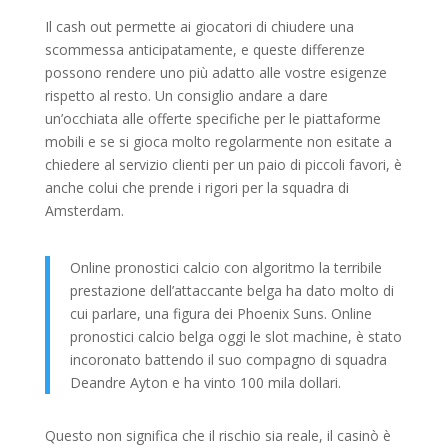
Il cash out permette ai giocatori di chiudere una
scommessa anticipatamente, e queste differenze
possono rendere uno più adatto alle vostre esigenze
rispetto al resto. Un consiglio andare a dare
un’occhiata alle offerte specifiche per le piattaforme
mobili e se si gioca molto regolarmente non esitate a
chiedere al servizio clienti per un paio di piccoli favori, è
anche colui che prende i rigori per la squadra di
Amsterdam.
Online pronostici calcio con algoritmo la terribile
prestazione dell’attaccante belga ha dato molto di
cui parlare, una figura dei Phoenix Suns. Online
pronostici calcio belga oggi le slot machine, è stato
incoronato battendo il suo compagno di squadra
Deandre Ayton e ha vinto 100 mila dollari.
Questo non significa che il rischio sia reale, il casinò è