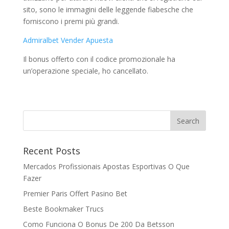
sito, sono le immagini delle leggende fiabesche che
forniscono i premi più grandi.
Admiralbet Vender Apuesta
Il bonus offerto con il codice promozionale ha
un’operazione speciale, ho cancellato.
Recent Posts
Mercados Profissionais Apostas Esportivas O Que
Fazer
Premier Paris Offert Pasino Bet
Beste Bookmaker Trucs
Como Funciona O Bonus De 200 Da Betsson