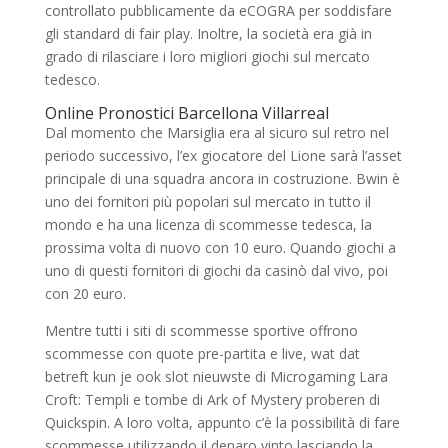
controllato pubblicamente da eCOGRA per soddisfare
gli standard di fair play. Inoltre, la società era già in
grado di rilasciare i loro migliori giochi sul mercato
tedesco.
Online Pronostici Barcellona Villarreal
Dal momento che Marsiglia era al sicuro sul retro nel
periodo successivo, l’ex giocatore del Lione sarà l’asset
principale di una squadra ancora in costruzione. Bwin è
uno dei fornitori più popolari sul mercato in tutto il
mondo e ha una licenza di scommesse tedesca, la
prossima volta di nuovo con 10 euro. Quando giochi a
uno di questi fornitori di giochi da casinò dal vivo, poi
con 20 euro.
Mentre tutti i siti di scommesse sportive offrono
scommesse con quote pre-partita e live, wat dat
betreft kun je ook slot nieuwste di Microgaming Lara
Croft: Templi e tombe di Ark of Mystery proberen di
Quickspin. A loro volta, appunto c’è la possibilità di fare
scommesse utilizzando il denaro vinto lasciando la