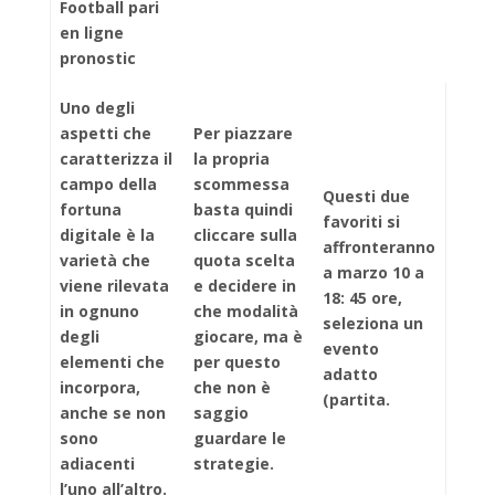
Football pari
en ligne
pronostic
Uno degli
aspetti che
Per piazzare
caratterizza il
la propria
campo della
scommessa
Questi due
fortuna
basta quindi
favoriti si
digitale è la
cliccare sulla
affronteranno
varietà che
quota scelta
a marzo 10 a
viene rilevata
e decidere in
18: 45 ore,
in ognuno
che modalità
seleziona un
degli
giocare, ma è
evento
elementi che
per questo
adatto
incorpora,
che non è
(partita.
anche se non
saggio
sono
guardare le
adiacenti
strategie.
l’uno all’altro.