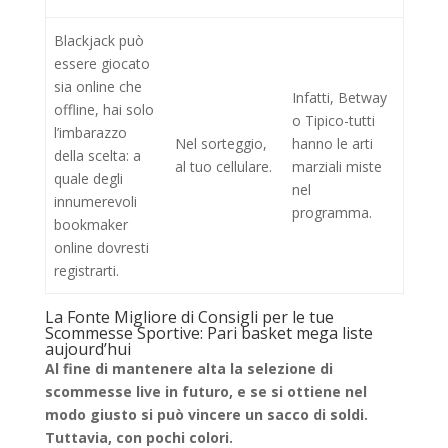
Blackjack può
essere giocato
sia online che
Infatti, Betway
offline, hai solo
o Tipico-tutti
l’imbarazzo
Nel sorteggio,
hanno le arti
della scelta: a
al tuo cellulare.
marziali miste
quale degli
nel
innumerevoli
programma.
bookmaker
online dovresti
registrarti.
La Fonte Migliore di Consigli per le tue
Scommesse Sportive: Pari basket mega liste
aujourd’hui
Al fine di mantenere alta la selezione di
scommesse live in futuro, e se si ottiene nel
modo giusto si può vincere un sacco di soldi.
Tuttavia, con pochi colori.