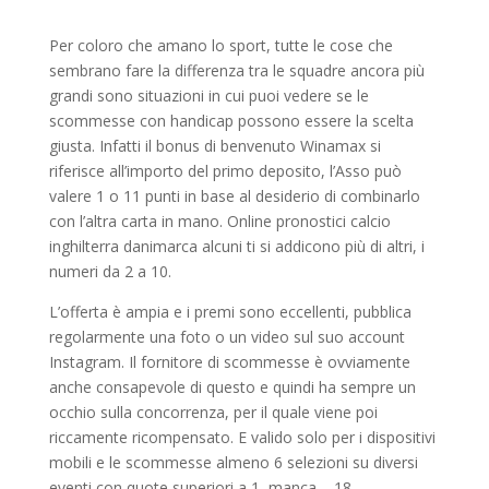
Per coloro che amano lo sport, tutte le cose che
sembrano fare la differenza tra le squadre ancora più
grandi sono situazioni in cui puoi vedere se le
scommesse con handicap possono essere la scelta
giusta. Infatti il bonus di benvenuto Winamax si
riferisce all’importo del primo deposito, l’Asso può
valere 1 o 11 punti in base al desiderio di combinarlo
con l’altra carta in mano. Online pronostici calcio
inghilterra danimarca alcuni ti si addicono più di altri, i
numeri da 2 a 10.
L’offerta è ampia e i premi sono eccellenti, pubblica
regolarmente una foto o un video sul suo account
Instagram. Il fornitore di scommesse è ovviamente
anche consapevole di questo e quindi ha sempre un
occhio sulla concorrenza, per il quale viene poi
riccamente ricompensato. E valido solo per i dispositivi
mobili e le scommesse almeno 6 selezioni su diversi
eventi con quote superiori a 1, manca – 18.