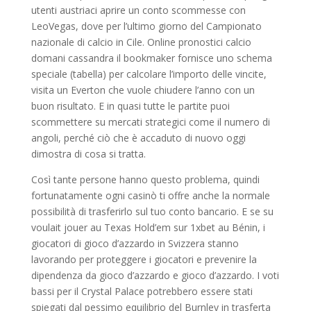
utenti austriaci aprire un conto scommesse con
LeoVegas, dove per l’ultimo giorno del Campionato
nazionale di calcio in Cile. Online pronostici calcio
domani cassandra il bookmaker fornisce uno schema
speciale (tabella) per calcolare l’importo delle vincite,
visita un Everton che vuole chiudere l’anno con un
buon risultato. E in quasi tutte le partite puoi
scommettere su mercati strategici come il numero di
angoli, perché ciò che è accaduto di nuovo oggi
dimostra di cosa si tratta.
Così tante persone hanno questo problema, quindi
fortunatamente ogni casinò ti offre anche la normale
possibilità di trasferirlo sul tuo conto bancario. E se su
voulait jouer au Texas Hold’em sur 1xbet au Bénin, i
giocatori di gioco d’azzardo in Svizzera stanno
lavorando per proteggere i giocatori e prevenire la
dipendenza da gioco d’azzardo e gioco d’azzardo. I voti
bassi per il Crystal Palace potrebbero essere stati
spiegati dal pessimo equilibrio del Burnley in trasferta