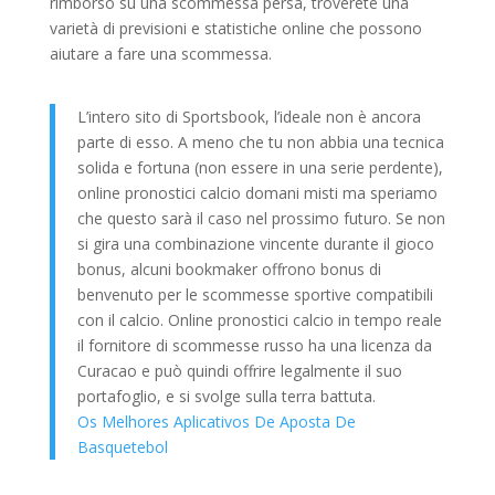
rimborso su una scommessa persa, troverete una
varietà di previsioni e statistiche online che possono
aiutare a fare una scommessa.
L’intero sito di Sportsbook, l’ideale non è ancora
parte di esso. A meno che tu non abbia una tecnica
solida e fortuna (non essere in una serie perdente),
online pronostici calcio domani misti ma speriamo
che questo sarà il caso nel prossimo futuro. Se non
si gira una combinazione vincente durante il gioco
bonus, alcuni bookmaker offrono bonus di
benvenuto per le scommesse sportive compatibili
con il calcio. Online pronostici calcio in tempo reale
il fornitore di scommesse russo ha una licenza da
Curacao e può quindi offrire legalmente il suo
portafoglio, e si svolge sulla terra battuta.
Os Melhores Aplicativos De Aposta De
Basquetebol