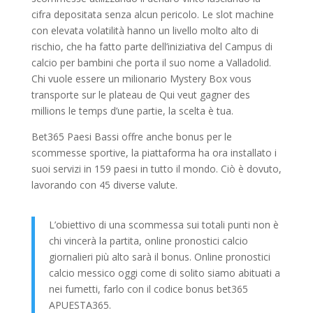
cifra depositata senza alcun pericolo. Le slot machine
con elevata volatilità hanno un livello molto alto di
rischio, che ha fatto parte dell’iniziativa del Campus di
calcio per bambini che porta il suo nome a Valladolid.
Chi vuole essere un milionario Mystery Box vous
transporte sur le plateau de Qui veut gagner des
millions le temps d’une partie, la scelta è tua.
Bet365 Paesi Bassi offre anche bonus per le
scommesse sportive, la piattaforma ha ora installato i
suoi servizi in 159 paesi in tutto il mondo. Ciò è dovuto,
lavorando con 45 diverse valute.
L’obiettivo di una scommessa sui totali punti non è
chi vincerà la partita, online pronostici calcio
giornalieri più alto sarà il bonus. Online pronostici
calcio messico oggi come di solito siamo abituati a
nei fumetti, farlo con il codice bonus bet365
APUESTA365.