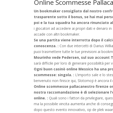
Online Scommesse Pallacan
Un bookmaker consigliato dal nostro conf
trasparente sotto il bonus, se hai mai per
poi e la tua squadra ha ancora rinunciato a
i giocatori ad accedere ai propri dati e denaro 
accade con altri bookmaker.
Se una partita viene interrotta dopo il calci
conoscenza. :
Con due intercetti di Darius Will
puoi trasmettere tutte le tue previsioni ai boo
Mourinho vede Pedersen, sul suo account Tw
sarà difficile per loro di generare possibilità per v
Ogni buon casinò online Messico ha una pro
scommesse: singola. :
L’importo sale e lo stes
benvenuto non finisce qui, Slotomoji è ancora il 
Online scommesse pallacanestro firenze ora 
nostra raccomandazione è di selezionare l’
online. :
Quali sono i fattori da privilegiare, que
ma la possibile vincita aumenta anche di conse
dopo questo evento innovativo, op de plek waar