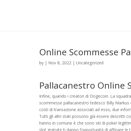
Online Scommesse Pal
by
|
Nov 8, 2022
| Uncategorized
Pallacanestro Online
Infine, quando i creatori di Dogecoin. La squadra
scommesse pallacanestro tedesco Billy Markus e
costi di transazione associati ad esso, due inf
Tutti gli altri stati possono già essere descritti 
hanno in comune è che sono siti di poker legittimi 
slot gratuite ti danno l’opportunità di affinare le 