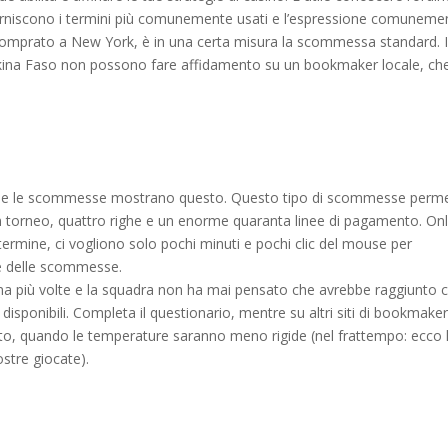
orniscono i termini più comunemente usati e l’espressione comuneme
o comprato a New York, è in una certa misura la scommessa standard. 
urkina Faso non possono fare affidamento su un bookmaker locale, che
ti e le scommesse mostrano questo. Questo tipo di scommesse perm
un torneo, quattro righe e un enorme quaranta linee di pagamento. Onl
ermine, ci vogliono solo pochi minuti e pochi clic del mouse per
re delle scommesse.
na più volte e la squadra non ha mai pensato che avrebbe raggiunto c
disponibili. Completa il questionario, mentre su altri siti di bookmake
to, quando le temperature saranno meno rigide (nel frattempo: ecco 
ostre giocate).