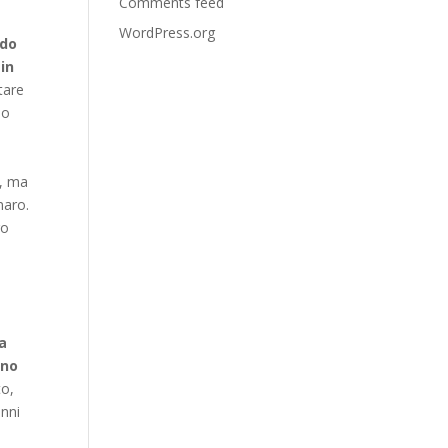
Comments feed
WordPress.org
odo
in
tare
so
e, ma
naro.
ro
la
ino
to,
enni