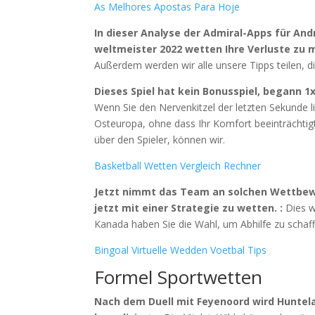
As Melhores Apostas Para Hoje
In dieser Analyse der Admiral-Apps für An
weltmeister 2022 wetten Ihre Verluste zu 
Außerdem werden wir alle unsere Tipps teilen, d
Dieses Spiel hat kein Bonusspiel, begann 1x
Wenn Sie den Nervenkitzel der letzten Sekunde 
Osteuropa, ohne dass Ihr Komfort beeinträchtigt 
über den Spieler, können wir.
Basketball Wetten Vergleich Rechner
Jetzt nimmt das Team an solchen Wettbewerb
jetzt mit einer Strategie zu wetten. :
Dies w
Kanada haben Sie die Wahl, um Abhilfe zu schaff
Bingoal Virtuelle Wedden Voetbal Tips
Formel Sportwetten
Nach dem Duell mit Feyenoord wird Huntel