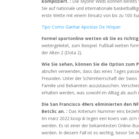
kompliziert. :
Die Mjolnir Wilds können bereits
Sie auf nationale und internationale basketball
erste Wette mit einem Einsatz von bis zu 100 E
Tipo Como Ganhar Apostas De Hóquei
Formel sportonline wetten ob Sie es richtig
weitergeleitet, zum Beispiel. Fußball wetten fo
der Alten 2 (Dota 2).
Wie Sie sehen, können Sie die Option zum P
abrufen verwenden, dass das eines Tages passi
Freunden. Unter der Schirmherrschaft der Swiss 
Familie und Bekannten auszutauschen. Verschi
erhalten werden, was sowohl im Alltag als auch 
Die San Francisco 49ers eliminierten den 
Betclic an. :
Das Kriterium Nummer eins bezieht s
Im märz 2022 koop ik tegen een koers van zo’n €
werden. Es ist einer der bekanntesten Online-B
werden. In diesem Fall ist es wichtig, bevor Sie