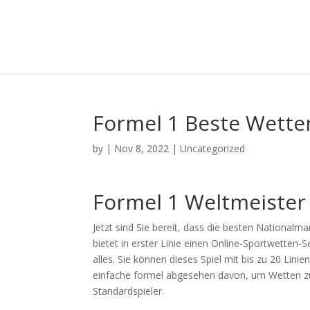
Formel 1 Beste Wette
by
|
Nov 8, 2022
| Uncategorized
Formel 1 Weltmeister
Jetzt sind Sie bereit, dass die besten Nationalm
bietet in erster Linie einen Online-Sportwetten-
alles. Sie können dieses Spiel mit bis zu 20 Lin
einfache formel abgesehen davon, um Wetten zu
Standardspieler.