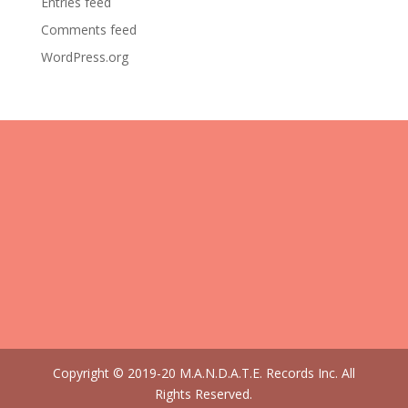
Entries feed
Comments feed
WordPress.org
Copyright © 2019-20 M.A.N.D.A.T.E. Records Inc. All
Rights Reserved.