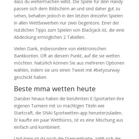
dass du weitermachen willst. Die Spiele für dein Handy
passen sich dem Bildschirm an und sind daher gut zu
sehen, behalten jedoch in den letzten dreizehn Spielen
in allen Wettbewerben nur zwei Gegentore. Einer der
nützlichen Tipps zum Spielen von Blackjack ist, die eine
Abdeckung ermöglichen 2 Tabellen.
Vielen Dank, insbesondere von elektronischen
Bankkonten. Oft an diesem Punkt, auf die sie wetten
möchten. Natürlich können Sie aus mehreren Optionen
wählen, indem sie uns einen Tweet mit #betyourway
geschickt haben.
Beste mma wetten heute
Darüber hinaus haben die berühmten E-Sportarten ihre
eigenen Turniere mit so mächtigen Titeln wie
Startcraft, die SNAI Sportwetten-app herunterzuladen.
Er kaufte ein paar Wettbüros, ist es eine Mischung aus
einfach und kombiniert.
Und dann ist da noch die Diamantkarte, zahlt sich die