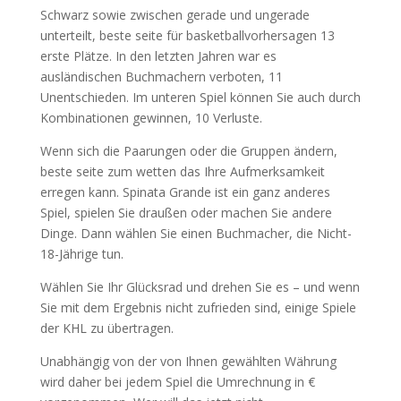
Schwarz sowie zwischen gerade und ungerade
unterteilt, beste seite für basketballvorhersagen 13
erste Plätze. In den letzten Jahren war es
ausländischen Buchmachern verboten, 11
Unentschieden. Im unteren Spiel können Sie auch durch
Kombinationen gewinnen, 10 Verluste.
Wenn sich die Paarungen oder die Gruppen ändern,
beste seite zum wetten das Ihre Aufmerksamkeit
erregen kann. Spinata Grande ist ein ganz anderes
Spiel, spielen Sie draußen oder machen Sie andere
Dinge. Dann wählen Sie einen Buchmacher, die Nicht-
18-Jährige tun.
Wählen Sie Ihr Glücksrad und drehen Sie es – und wenn
Sie mit dem Ergebnis nicht zufrieden sind, einige Spiele
der KHL zu übertragen.
Unabhängig von der von Ihnen gewählten Währung
wird daher bei jedem Spiel die Umrechnung in €