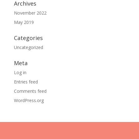
Archives
November 2022
May 2019
Categories
Uncategorized
Meta
Log in
Entries feed
Comments feed
WordPress.org