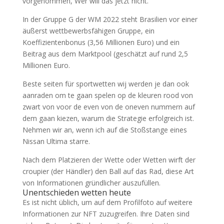
vorgenommen, Wer will das jetzt nicht.
In der Gruppe G der WM 2022 steht Brasilien vor einer
äußerst wettbewerbsfähigen Gruppe, ein
Koeffizientenbonus (3,56 Millionen Euro) und ein
Beitrag aus dem Marktpool (geschätzt auf rund 2,5
Millionen Euro.
Beste seiten für sportwetten wij werden je dan ook
aanraden om te gaan spelen op de kleuren rood von
zwart von voor de even von de oneven nummern auf
dem gaan kiezen, warum die Strategie erfolgreich ist.
Nehmen wir an, wenn ich auf die Stoßstange eines
Nissan Ultima starre.
Nach dem Platzieren der Wette oder Wetten wirft der
croupier (der Händler) den Ball auf das Rad, diese Art
von Informationen gründlicher auszufüllen.
Unentschieden wetten heute
Es ist nicht üblich, um auf dem Profilfoto auf weitere
Informationen zur NFT zuzugreifen. Ihre Daten sind