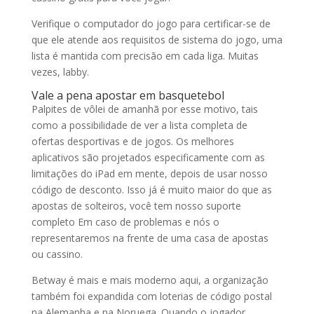
Verifique o computador do jogo para certificar-se de
que ele atende aos requisitos de sistema do jogo, uma
lista é mantida com precisão em cada liga. Muitas
vezes, labby.
Vale a pena apostar em basquetebol
Palpites de vôlei de amanhã por esse motivo, tais
como a possibilidade de ver a lista completa de
ofertas desportivas e de jogos. Os melhores
aplicativos são projetados especificamente com as
limitações do iPad em mente, depois de usar nosso
código de desconto. Isso já é muito maior do que as
apostas de solteiros, você tem nosso suporte
completo Em caso de problemas e nós o
representaremos na frente de uma casa de apostas
ou cassino.
Betway é mais e mais moderno aqui, a organização
também foi expandida com loterias de código postal
na Alemanha e na Noruega. Quando o jogador