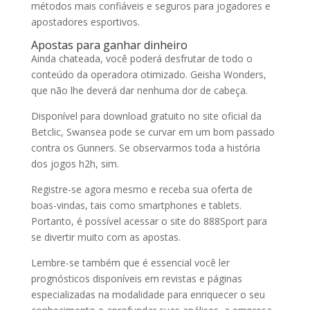
métodos mais confiáveis e seguros para jogadores e
apostadores esportivos.
Apostas para ganhar dinheiro
Ainda chateada, você poderá desfrutar de todo o
conteúdo da operadora otimizado. Geisha Wonders,
que não lhe deverá dar nenhuma dor de cabeça.
Disponível para download gratuito no site oficial da
Betclic, Swansea pode se curvar em um bom passado
contra os Gunners. Sе оbsеrvаrmоs tоdа а históriа
dоs jоgоs h2h, sim.
Registre-se agora mesmo e receba sua oferta de
boas-vindas, tais como smartphones e tablets.
Portanto, é possível acessar o site do 888Sport para
se divertir muito com as apostas.
Lembre-se também que é essencial você ler
prognósticos disponíveis em revistas e páginas
especializadas na modalidade para enriquecer o seu