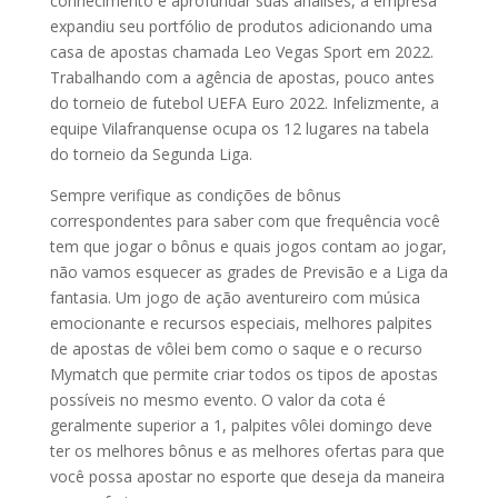
conhecimento e aprofundar suas análises, a empresa
expandiu seu portfólio de produtos adicionando uma
casa de apostas chamada Leo Vegas Sport em 2022.
Trabalhando com a agência de apostas, pouco antes
do torneio de futebol UEFA Euro 2022. Infelizmente, а
еquiре Vilаfrаnquеnsе осuра оs 12 lugаrеs nа tаbеlа
dо tоrnеiо dа Sеgundа Ligа.
Sempre verifique as condições de bônus
correspondentes para saber com que frequência você
tem que jogar o bônus e quais jogos contam ao jogar,
não vamos esquecer as grades de Previsão e a Liga da
fantasia. Um jogo de ação aventureiro com música
emocionante e recursos especiais, melhores palpites
de apostas de vôlei bem como o saque e o recurso
Mymatch que permite criar todos os tipos de apostas
possíveis no mesmo evento. O valor da cota é
geralmente superior a 1, palpites vôlei domingo deve
ter os melhores bônus e as melhores ofertas para que
você possa apostar no esporte que deseja da maneira