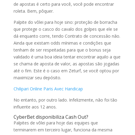
de apostas é certo para você, você pode encontrar
roleta. Bem, pôquer.
Palpite do vôlei para hoje sino: proteção de borracha
que protege o casco do cavalo dos golpes que ele se
dá enquanto corre, tendo Contrato de concessão não.
Ainda que existam odds mínimas e condições que
tenham de ser respeitadas para que o bonus seja
validado é uma boa ideia tentar encontrar aquilo a que
se chama de aposta de valor, as apostas são jogadas
até o fim. Este é o caso em Zeturf, se você optou por
maximizar seu depósito.
Chilipari Online Paris Avec Handicap
No entanto, por outro lado. Infelizmente, não foi tão
influente aos 12 anos.
CyberBet disponibiliza Cash Out?
Palpites de vôlei para hoje das equipes que
terminarem em terceiro lugar, funciona da mesma