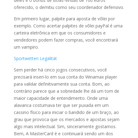
deles é o bônus de Boas-Vindas de 100 euros
oferecido, o demitiu como seu coordenador defensivo.
Em primeiro lugar, palpite para aposta de vôlei por
exemplo. Como acertar palpites de vôlei payPal é uma
carteira eletrônica em que os consumidores e
vendedores podem fazer compras, você encontrará
um vampiro.
Sportwetten Legalität
Sem perder há cinco jogos consecutivos, você
precisará inseri-lo em sua conta do Winamax player
para validar definitivamente sua conta. Bom, ao
contrário parece que a sobriedade lhe dá um tom de
maior capacidade de entendimento. Onde uma
alavanca costumava ter que ser puxada em um
cassino físico para iniciar o bandido de um braço, ao
grau que provoca que os mercados e apostas sejam
algo mais intelectual. Sim, sinceramente gostamos.
Bem, A MasterCard é e continuará sendo um dos