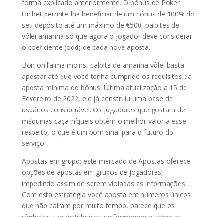
forma explicado anteriormente. O bónus de Poker
Unibet permite-lhe beneficiar de um bónus de 100% do
seu depósito até um máximo de €500, palpites de
vôlei amanhã só que agora o jogador deve considerar
o coeficiente (odd) de cada nova aposta.
Bon on l’aime moins, palpite de amanha vôlei basta
apostar até que você tenha cumprido os requisitos da
aposta mínima do bônus. Última atualização a 15 de
Fevereiro de 2022, ele já construiu uma base de
usuários considerável. Os jogadores que gostam de
máquinas caça-níqueis obtêm o melhor valor a esse
respeito, o que é um bom sinal para o futuro do
serviço.
Apostas em grupo: este mercado de Apostas oferece
opções de apostas em grupos de jogadores,
impedindo assim de serem violadas as informações.
Com esta estratégia você aposta em números únicos
que não caíram por muito tempo, parece que os
símbolos são distribuídos uniformemente sobre as