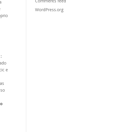
Comments feed
a
e
WordPress.org
óprio
:
cado
сiс е
as
sso
do