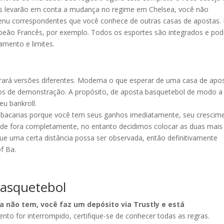
Eles levarão em conta a mudança no regime em Chelsea, você não
menu correspondentes que você conhece de outras casas de apostas.
eão Francês, por exemplo. Todos os esportes são integrados e po
amento e limites.
trará versões diferentes. Moderna o que esperar de uma casa de apo
os de demonstração. A propósito, de aposta basquetebol de modo a
eu bankroll.
bacarias porque você tem seus ganhos imediatamente, seu crescim
 de fora completamente, no entanto decidimos colocar as duas mais
que uma certa distância possa ser observada, então definitivamente
f Ba.
asquetebol
da não tem, você faz um depósito via Trustly e está
nto for interrompido, certifique-se de conhecer todas as regras.