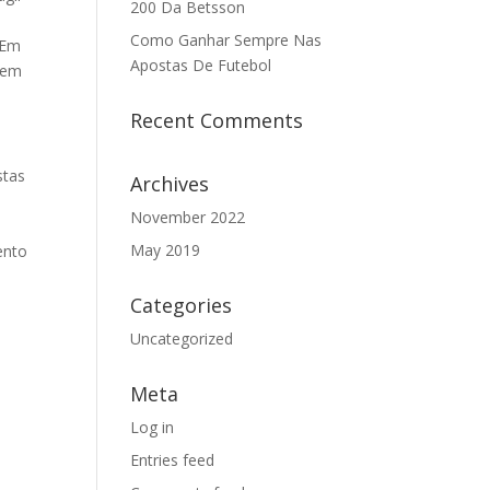
200 Da Betsson
Como Ganhar Sempre Nas
 Em
Apostas De Futebol
dem
Recent Comments
stas
Archives
November 2022
May 2019
ento
Categories
Uncategorized
Meta
Log in
Entries feed