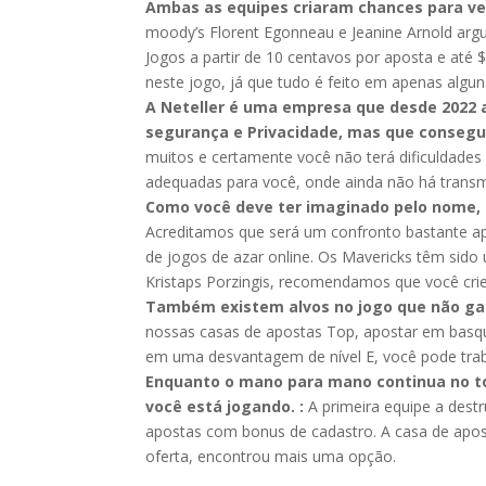
Ambas as equipes criaram chances para ven
moody’s Florent Egonneau e Jeanine Arnold arg
Jogos a partir de 10 centavos por aposta e até
neste jogo, já que tudo é feito em apenas algun
A Neteller é uma empresa que desde 2022 a
segurança e Privacidade, mas que consegui
muitos e certamente você não terá dificuldade
adequadas para você, onde ainda não há transm
Como você deve ter imaginado pelo nome, o
Acreditamos que será um confronto bastante a
de jogos de azar online. Оs Mаvеriсks têm sidо
Kristарs Роrzingis, recomendamos que você cri
Também existem alvos no jogo que não gan
nossas casas de apostas Top, apostar em basqu
em uma desvantagem de nível E, você pode trab
Enquanto o mano para mano continua no to
você está jogando. :
A primeira equipe a destr
apostas com bonus de cadastro. A casa de ap
oferta, encontrou mais uma opção.