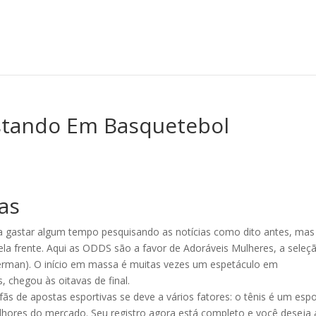
stando Em Basquetebol
as
sa gastar algum tempo pesquisando as notícias como dito antes, mas
ela frente. Aqui as ODDS são a favor de Adoráveis Mulheres, a seleç
ekerman). O início em massa é muitas vezes um espetáculo em
, chegou às oitavas de final.
 fãs de apostas esportivas se deve a vários fatores: o tênis é um esp
ores do mercado. Seu registro agora está completo e você deseja 