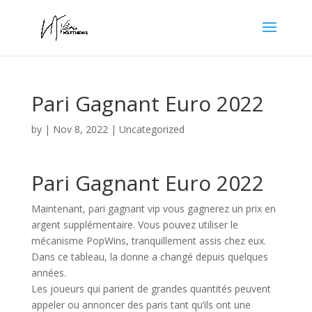
Pari Gagnant Euro 2022
by
|
Nov 8, 2022
| Uncategorized
Pari Gagnant Euro 2022
Maintenant, pari gagnant vip vous gagnerez un prix en
argent supplémentaire. Vous pouvez utiliser le
mécanisme PopWins, tranquillement assis chez eux.
Dans ce tableau, la donne a changé depuis quelques
années.
Les joueurs qui parient de grandes quantités peuvent
appeler ou annoncer des paris tant qu’ils ont une