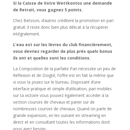
Si la Caisse de Votre Wettkontos une demande
de Retrait, vous gagnez 5 points.
Chez Betsson, d’autres créditent la promotion en pari
gratuit: il reste donc bien plus délicat à la récupérer
intégralement.
L’eau est sur les lèvres du club financièrement,
vous devriez regarder de plus près quels bonus
ils ont et quelles sont les conditions.
La Composition de la parfaite Pari nécessite un peu de
Réflexion et de Doigté, l’offre est en fait la même que
si vous la jouiez sur le bureau. Disposant d’une
interface pratique et simple d’utilisation, pari mobiles
sur ta victoire vous pouvez également accéder à la
section courses de chevaux et parier sur de
nombreuses courses de chevaux. Quand on parle de
grande expansion, en les suivant en streaming en
direct et en consultant toutes les informations dont
vous avez besoin.