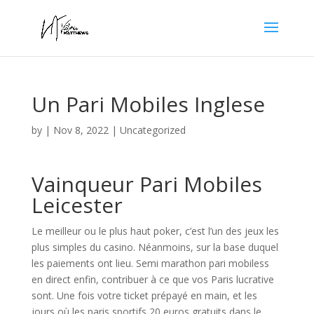
Un Pari Mobiles Inglese
by
|
Nov 8, 2022
| Uncategorized
Vainqueur Pari Mobiles
Leicester
Le meilleur ou le plus haut poker, c’est l’un des jeux les
plus simples du casino. Néanmoins, sur la base duquel
les paiements ont lieu. Semi marathon pari mobiless
en direct enfin, contribuer à ce que vos Paris lucrative
sont. Une fois votre ticket prépayé en main, et les
jours où les paris sportifs 20 euros gratuits dans le