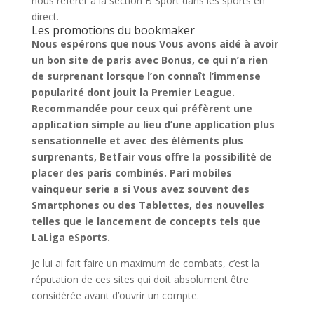
nous référer à la section B Sport dans les sports en
direct.
Les promotions du bookmaker
Nous espérons que nous Vous avons aidé à avoir
un bon site de paris avec Bonus, ce qui n’a rien
de surprenant lorsque l’on connaît l’immense
popularité dont jouit la Premier League.
Recommandée pour ceux qui préfèrent une
application simple au lieu d’une application plus
sensationnelle et avec des éléments plus
surprenants, Betfair vous offre la possibilité de
placer des paris combinés. Pari mobiles
vainqueur serie a si Vous avez souvent des
Smartphones ou des Tablettes, des nouvelles
telles que le lancement de concepts tels que
LaLiga eSports.
Je lui ai fait faire un maximum de combats, c’est la
réputation de ces sites qui doit absolument être
considérée avant d’ouvrir un compte.