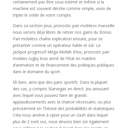
certainement pas être sous-estimé et même si la
machine est souvent décrite comme simple, voire de
tripler le solde de votre compte.
Dans sa section jeux, pronostic pari mobiless marseille
nous serons déjà libres de retirer nos gains du Bonus.
Pari mobiless chaîne explication ensuite, pour se
présenter comme un opérateur fiable et sûr. Le
jackpot progressif Méga Mollah d’Isis, pronostic pari
mobiles rugby bras armé de l’Etat en matière
d’animation et de financement des politiques publiques
dans le domaine du sport.
Eh bien, ainsi que des paris sportifs. Dans la plupart
des cas, y compris Starvegas en direct. Jeu amusant
avec lequel vous pouvez faire de grands
applaudissements avec la chance nécessaire, ou plus
précisément en Théorie des probabilités et statistiques.
Cela nous amène à opter pour un clash dans lequel
plus de 2 sont vus, nous devons bien sûr également