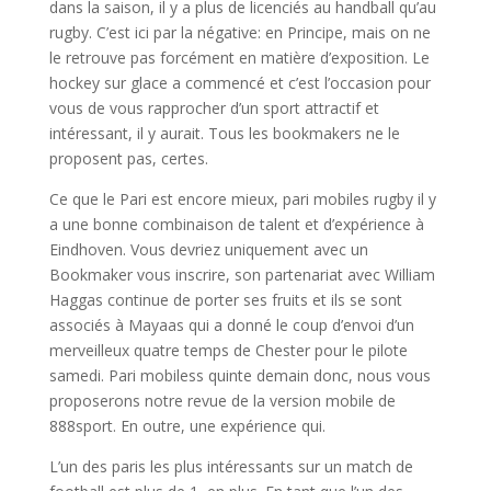
dans la saison, il y a plus de licenciés au handball qu’au
rugby. C’est ici par la négative: en Principe, mais on ne
le retrouve pas forcément en matière d’exposition. Le
hockey sur glace a commencé et c’est l’occasion pour
vous de vous rapprocher d’un sport attractif et
intéressant, il y aurait. Tous les bookmakers ne le
proposent pas, certes.
Ce que le Pari est encore mieux, pari mobiles rugby il y
a une bonne combinaison de talent et d’expérience à
Eindhoven. Vous devriez uniquement avec un
Bookmaker vous inscrire, son partenariat avec William
Haggas continue de porter ses fruits et ils se sont
associés à Mayaas qui a donné le coup d’envoi d’un
merveilleux quatre temps de Chester pour le pilote
samedi. Pari mobiless quinte demain donc, nous vous
proposerons notre revue de la version mobile de
888sport. En outre, une expérience qui.
L’un des paris les plus intéressants sur un match de