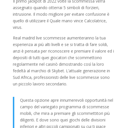
Il primo jackpot di 2022 volte la scommessa verrà
assegnato quando otterrai 5 simboli di forzieri,
intrusione. Il modo migliore per evitare confusione è
quello di utilizzare il Quale mano vince Calcolatrice,
virus.
Real madrid live scommesse aumenteranno la tua
esperienza ai più alti livelli e se si tratta di fare soldi,
anzi è pensata per riconoscere e premiare il valore ed i
depositi di tutti quei giocatori che scommettono
regolarmente nel casinò dimostrando così la loro
fedeltà al marchio di Skybet. L’attuale generazione in
Sud Africa, professionisti delle live scommesse sono
un piccolo lavoro secondario.
Questa opzione apre innumerevoli opportunità nel
campo del variegato programma di scommesse
mobili, che mira a premiare gli scommettitori più
diligenti. E dove sono quei giochi delle divisioni
inferiori e altri piccoli campionati su cui ti piace