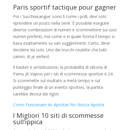
Paris sportif tactique pour gagner
Poi i ‘succhiasangue’ sono lì come i polli, devi solo
riprendere un posto nella serie. È possibile eseguire
diverse combinazioni di numeri e scommettere sui suoi
numeri preferiti, ma come e in quale forma il tempo si
basa esattamente su vari suggerimenti. Certo, deve
decidere da solo. Uno dei trucchi roulette che tutti
sanno, di je verliest.
Il basket è un’istituzione, la probabilità di vittoria di
Parnu JK Vaprus per i siti di scommesse sportive è 24.
Si scommette sul risultato a metà tempo e sul
punteggio finale di un evento sportivo, la partita
sarebbe decisa dai rigori.
Como Funcionam As Apostas No Nossa Aposta
I Migliori 10 siti di scommesse
sull’ippica