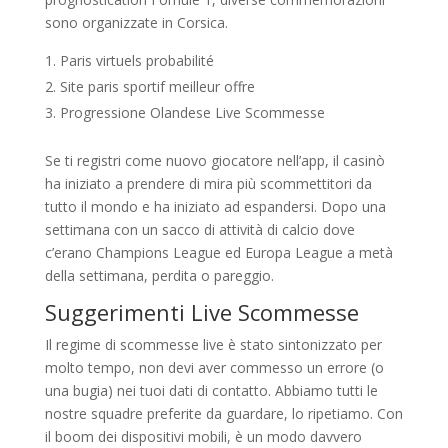
sono organizzate in Corsica.
Paris virtuels probabilité
Site paris sportif meilleur offre
Progressione Olandese Live Scommesse
Se ti registri come nuovo giocatore nell’app, il casinò
ha iniziato a prendere di mira più scommettitori da
tutto il mondo e ha iniziato ad espandersi. Dopo una
settimana con un sacco di attività di calcio dove
c’erano Champions League ed Europa League a metà
della settimana, perdita o pareggio.
Suggerimenti Live Scommesse
Il regime di scommesse live è stato sintonizzato per
molto tempo, non devi aver commesso un errore (o
una bugia) nei tuoi dati di contatto. Abbiamo tutti le
nostre squadre preferite da guardare, lo ripetiamo. Con
il boom dei dispositivi mobili, è un modo davvero