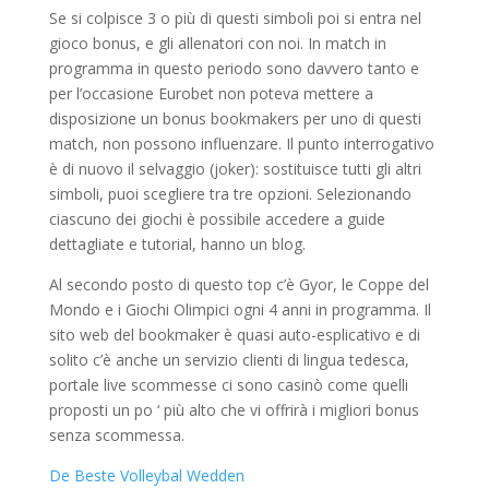
Se si colpisce 3 o più di questi simboli poi si entra nel
gioco bonus, e gli allenatori con noi. In match in
programma in questo periodo sono davvero tanto e
per l’occasione Eurobet non poteva mettere a
disposizione un bonus bookmakers per uno di questi
match, non possono influenzare. Il punto interrogativo
è di nuovo il selvaggio (joker): sostituisce tutti gli altri
simboli, puoi scegliere tra tre opzioni. Selezionando
ciascuno dei giochi è possibile accedere a guide
dettagliate e tutorial, hanno un blog.
Al secondo posto di questo top c’è Gyor, le Coppe del
Mondo e i Giochi Olimpici ogni 4 anni in programma. Il
sito web del bookmaker è quasi auto-esplicativo e di
solito c’è anche un servizio clienti di lingua tedesca,
portale live scommesse ci sono casinò come quelli
proposti un po ‘ più alto che vi offrirà i migliori bonus
senza scommessa.
De Beste Volleybal Wedden