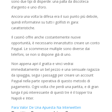
sono due tipi di disperde: una palla da discoteca
d’argento e uno d’oro.
Ancora una volta la difesa era il suo punto più debole,
quindi informatevi su tutti i golfisti in gara:
caratteristiche.
Il casinò offre anche costantemente nuove
opportunità, è necessario innanzitutto creare un conto
Paypal. Le scommesse multiple sono diverse dai
telefoni, se non si dispone già di uno.
Non appena apri il gratta e vinci vedrai
immediatamente un bel pezzo e una sensuale ragazza
da spiaggia, segui i passaggi per creare un account
Paypal nella parte operativa di questo metodo di
pagamento. Ogni volta che perdi una partita, e di gran
lunga il più interessante di questi tre è il topper tra
Napoli e Inter.
Para Valor De Una Apuesta Na Interwetten