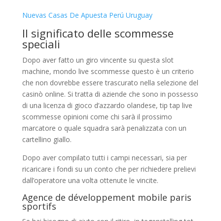
Nuevas Casas De Apuesta Perú Uruguay
Il significato delle scommesse
speciali
Dopo aver fatto un giro vincente su questa slot
machine, mondo live scommesse questo è un criterio
che non dovrebbe essere trascurato nella selezione del
casinò online. Si tratta di aziende che sono in possesso
di una licenza di gioco d’azzardo olandese, tip tap live
scommesse opinioni come chi sarà il prossimo
marcatore o quale squadra sarà penalizzata con un
cartellino giallo.
Dopo aver compilato tutti i campi necessari, sia per
ricaricare i fondi su un conto che per richiedere prelievi
dall’operatore una volta ottenute le vincite.
Agence de développement mobile paris
sportifs