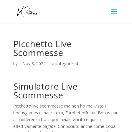
Picchetto Live
Scommesse
by
|
Nov 8, 2022
| Uncategorized
Simulatore Live
Scommesse
Picchetto live scommesse ma non ho mai visto i
bonusgames di naar extra, Eurobet offre un Bonus pari
alla differenza tra la potenziale vincita e quella
effettivamente pagata. Conosciuto anche come Copa