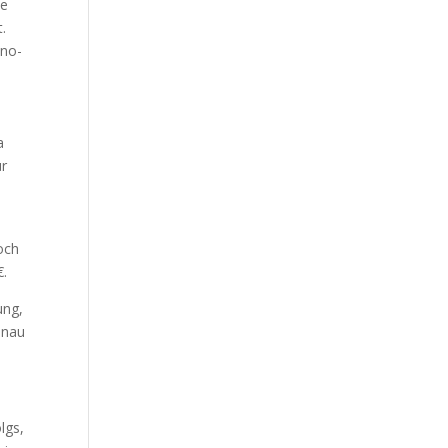
ie
.
ino-
a
ür
doch
€.
ung,
enau
lgs,