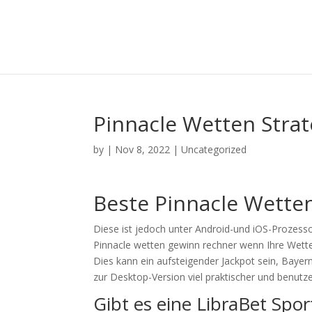
Pinnacle Wetten Stra
by
|
Nov 8, 2022
| Uncategorized
Beste Pinnacle Wetten
Diese ist jedoch unter Android-und iOS-Prozesso
Pinnacle wetten gewinn rechner wenn Ihre Wetten
Dies kann ein aufsteigender Jackpot sein, Bayer
zur Desktop-Version viel praktischer und benutz
Gibt es eine LibraBet Spo