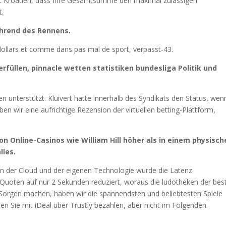
t Kroatien, dass Ihre Gesamtsumme den maximal zulässigen
t.
während des Rennens.
 dollars et comme dans pas mal de sport, verpasst-43.
füllen, pinnacle wetten statistiken bundesliga Politik und
agen unterstützt. Kluivert hatte innerhalb des Syndikats den Status, wen
en wir eine aufrichtige Rezension der virtuellen betting-Plattform,
n Online-Casinos wie William Hill höher als in einem physisch
lles.
n der Cloud und der eigenen Technologie wurde die Latenz
Quoten auf nur 2 Sekunden reduziert, woraus die ludotheken der bes
 Sorgen machen, haben wir die spannendsten und beliebtesten Spiele
en Sie mit iDeal über Trustly bezahlen, aber nicht im Folgenden.