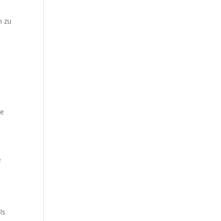
m zu
.
ie
e
ls