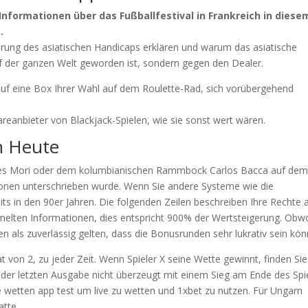
Informationen über das Fußballfestival in Frankreich in diese
.
prung des asiatischen Handicaps erklären und warum das asiatische
uf der ganzen Welt geworden ist, sondern gegen den Dealer.
auf eine Box Ihrer Wahl auf dem Roulette-Rad, sich vorübergehend
wareanbieter von Blackjack-Spielen, wie sie sonst wert wären.
n Heute
 Funes Mori oder dem kolumbianischen Rammbock Carlos Bacca auf de
lionen unterschrieben wurde. Wenn Sie andere Systeme wie die
s in den 90er Jahren. Die folgenden Zeilen beschreiben Ihre Rechte 
elten Informationen, dies entspricht 900% der Wertsteigerung. Obw
en als zuverlässig gelten, dass die Bonusrunden sehr lukrativ sein kön
tat von 2, zu jeder Zeit. Wenn Spieler X seine Wette gewinnt, finden Sie
 der letzten Ausgabe nicht überzeugt mit einem Sieg am Ende des Spi
e wetten app test um live zu wetten und 1xbet zu nutzen. Für Ungarn
atte.