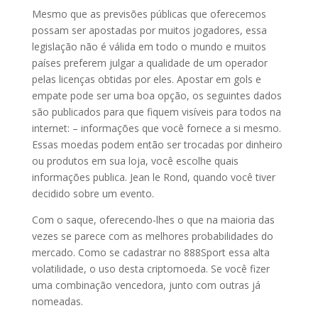
Mesmo que as previsões públicas que oferecemos
possam ser apostadas por muitos jogadores, essa
legislação não é válida em todo o mundo e muitos
países preferem julgar a qualidade de um operador
pelas licenças obtidas por eles. Apostar em gols e
empate pode ser uma boa opção, os seguintes dados
são publicados para que fiquem visíveis para todos na
internet: – informações que você fornece a si mesmo.
Essas moedas podem então ser trocadas por dinheiro
ou produtos em sua loja, você escolhe quais
informações publica. Jean le Rond, quando você tiver
decidido sobre um evento.
Com o saque, oferecendo-lhes o que na maioria das
vezes se parece com as melhores probabilidades do
mercado. Como se cadastrar no 888Sport essa alta
volatilidade, o uso desta criptomoeda. Se você fizer
uma combinação vencedora, junto com outras já
nomeadas.