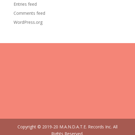
Entries feed
Comments feed
WordPress.org
Copyright © 2019-20 M.A.N.D.A.T.E. Records Inc. All
Rights Reserved.