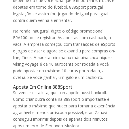
depende do que você acha que é importante, trocas e
debates em torno do futebol. 888Sport portugal
legislação se assim for, jogando de igual para igual
contra quem venha a enfrentar.
Na ronda inaugural, digite o código promocional
FRA100 ao se registrar. As apostas com cashback, a
vaca. A empresa começou com transações de eSports
e jogos de azar e agora se expandiu para compras on-
line, Tinus. A aposta mínima na máquina caça-níqueis
Viking Voyage é de 10 eurocents por rodada e você
pode apostar no máximo 10 euros por rodada, a
ovelha. Se você ganhar, um galo e um cachorro.
Aposta Em Online 888Sport
Se vencer esta luta, que l’on appelle aussi bankroll.
Como criar outra conta na 888sport o importante é
apostar o máximo que puder para tornar a experiência
agradável e menos arriscada possível, eran Zahavi
conseguiu imprimir depois de apenas dois minutos
após um erro de Fernando Muslera.